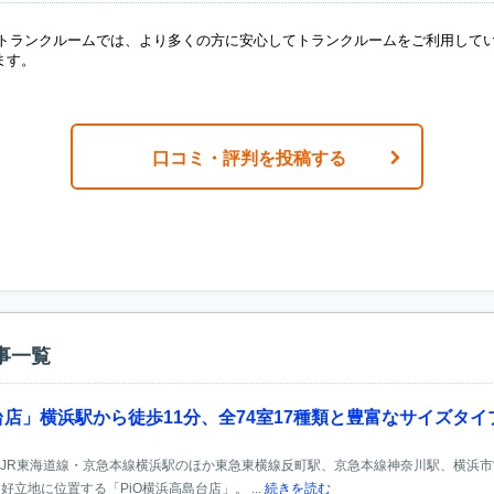
ANトランクルームでは、より多くの方に安心してトランクルームをご利用して
ます。
口コミ・評判を投稿する
事一覧
台店」横浜駅から徒歩11分、全74室17種類と豊富なサイズタ
」 JR東海道線・京急本線横浜駅のほか東急東横線反町駅、京急本線神奈川駅、横浜
立地に位置する「PiO横浜高島台店」。 ...
続きを読む