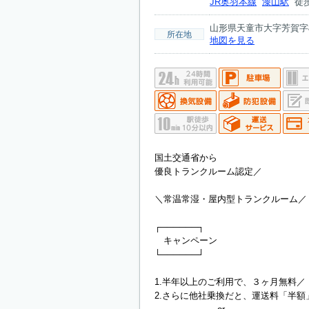
JR奥羽本線
漆山駅
徒歩
山形県天童市大字芳賀字楯
所在地
地図を見る
国土交通省から
優良トランクルーム認定／
＼常温常湿・屋内型トランクルーム／
┌──────┐
キャンペーン
└──────┘
1.半年以上のご利用で、３ヶ月無料／
2.さらに他社乗換だと、運送料「半額