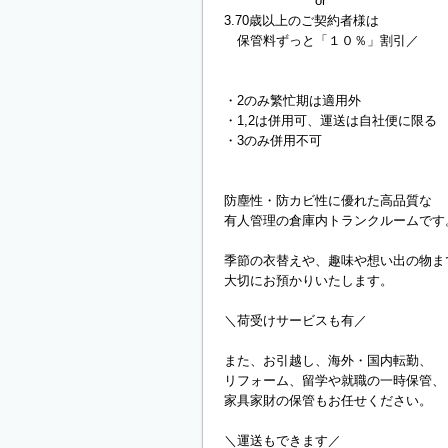
or
3.70歳以上のご契約者様は
保管料ずっと「１０％」割引／
・2のみ繁忙期は適用外
・1,2は併用可、運送は自社便に限る
・3のみ併用不可
防塵性・防カビ性に優れた高品質な
有人管理の倉庫内トランクルームです
季節の衣替えや、趣味や想い出の物ま
大切にお預かりいたします。
＼荷受けサービスも有／
また、お引越し、海外・国内転勤、
リフォーム、留学や就職の一時保管、
家具家財の保管もお任せください。
＼運送もできます／