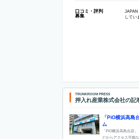
口コミ・評判
JAP
募集
してい
TRUNKROOM PRESS
押入れ産業株式会社の記
「PiO横浜高島
ム
「PiO横浜高島台店
どからアクセス可能な好