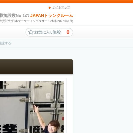
サイトマップ
載施設数No.1の
JAPANトランクルーム
査委託先:日本マーケティングリサーチ機構(2026年3月)
0
確認する