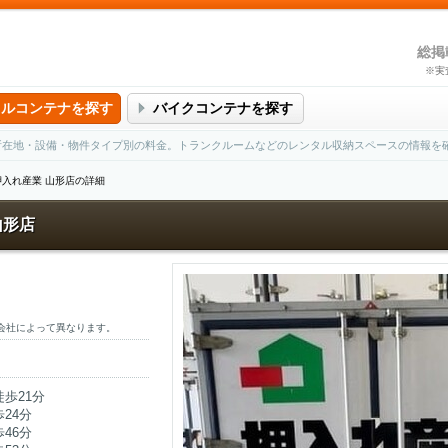
総掲
※実
タルコンテナを探す
バイクコンテナを探す
の所在地・設備・物件タイプ別の料金。トランクルームなどのレンタル収納スペースの情報を
押入れ産業 山形店の詳細
山形店
会社によって異なります。
歩21分
24分
46分