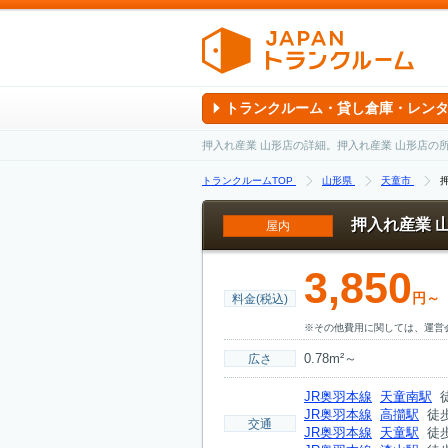
トランクルーム・貸し倉庫・レン
押入れ産業 山形店の詳細。押入れ産業 山形店
トランクルームTOP
山形県
天童市
押入れ産業 
屋内
3,850
円～
料金(税込)
※その他費用に関しては、運営
0.78m²～
広さ
JR奥羽本線
天童南駅
徒
JR奥羽本線
高擶駅
徒歩
交通
JR奥羽本線
天童駅
徒歩