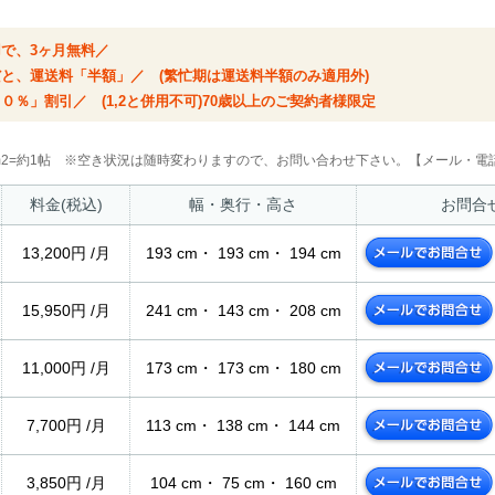
用で、3ヶ月無料／
だと、運送料「半額」／ (繁忙期は運送料半額のみ適用外)
０％」割引／ (1,2と併用不可)70歳以上のご契約者様限定
2m2=約1帖 ※空き状況は随時変わりますので、お問い合わせ下さい。【メール・電話
料金(税込)
幅・奥行・高さ
お問合
13,200円 /月
193 cm・ 193 cm・ 194 cm
15,950円 /月
241 cm・ 143 cm・ 208 cm
11,000円 /月
173 cm・ 173 cm・ 180 cm
7,700円 /月
113 cm・ 138 cm・ 144 cm
3,850円 /月
104 cm・ 75 cm・ 160 cm