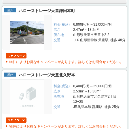
ハローストレージ天童鎌田本町
屋外
料金(税込)
6,800円/月～31,000円/月
広さ
2.47m²～13.2m²
所在地
山形県天童市天童中2-2
交通
ＪＲ山形新幹線 天童駅 徒歩 48分
物件によりお得なキャンペーンがあります。詳しくはお問合せください。
ハローストレージ天童北久野本
屋外
料金(税込)
6,400円/月～29,000円/月
広さ
2.53m²～13.38m²
所在地
山形県天童市北久野本2丁目
12−25
交通
JR奥羽本線 乱川駅 徒歩 25分
物件によりお得なキャンペーンがあります。詳しくはお問合せください。