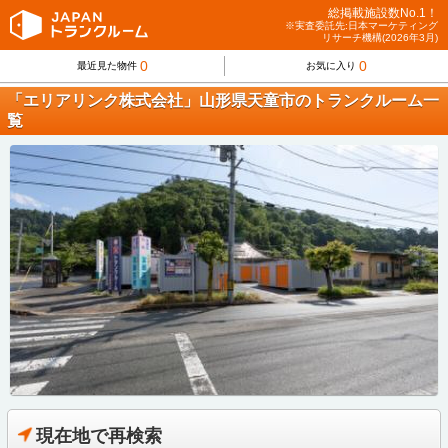
総掲載施設数No.1！
※実査委託先:日本マーケティング
リサーチ機構(2026年3月)
0
0
最近見た物件
お気に入り
「エリアリンク株式会社」山形県天童市のトランクルーム一
覧
現在地で再検索