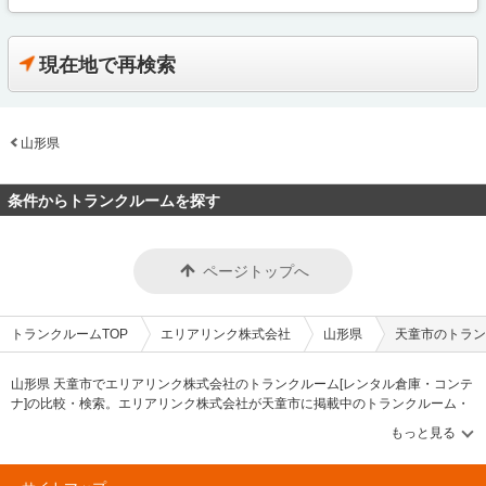
現在地で再検索
山形県
条件からトランクルームを探す
ページトップへ
トランクルームTOP
エリアリンク株式会社
山形県
天童市のトラン
山形県 天童市でエリアリンク株式会社のトランクルーム[レンタル倉庫・コンテ
ナ]の比較・検索。エリアリンク株式会社が天童市に掲載中のトランクルーム・
レンタル倉庫・レンタルコンテナなどの収納スペースを、借りたい地域から探
して、広さ・料金[賃料]・セキュリティ・空調完備・24時間出し入れ可能などの
希望条件で絞込み！豊富な物件数から様々な方法でご希望の収納スペースを簡
単に探せるトランクルーム情報サイトです。エリアリンク株式会社で気になる