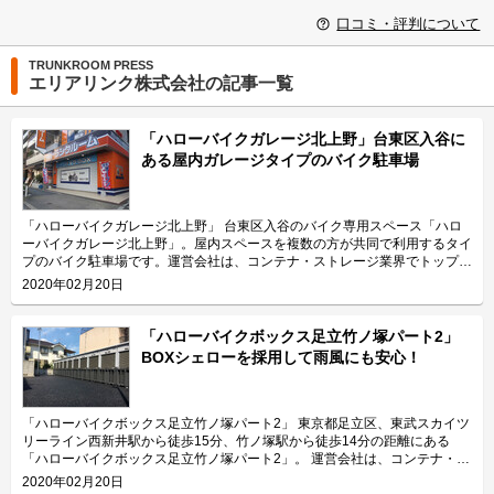
口コミ・評判について
TRUNKROOM PRESS
エリアリンク株式会社の記事一覧
「ハローバイクガレージ北上野」台東区入谷に
ある屋内ガレージタイプのバイク駐車場
「ハローバイクガレージ北上野」 台東区入谷のバイク専用スペース「ハロ
ーバイクガレージ北上野」。屋内スペースを複数の方が共同で利用するタイ
プのバイク駐車場です。運営会社は、コンテナ・ストレージ業界でトップレ
ベルのシェアを誇り、東証マザーズにも上場しているエリアリンク株式会
2020年02月20日
社。 今回は、エリアリンク株式会社が運営している「ハローバイクガレー
ジ北上野」の特長や利用用途などをご紹介致します。 「ハローバイクガレ
ージ北上野」の特長を教えてください。 東京メトロ日比谷線の入谷駅から
「ハローバイクボックス足立竹ノ塚パート2」
徒歩4分、JR山手線の鶯谷駅から徒歩10分の場所に位置する「ハローバイク
BOXシェローを採用して雨風にも安心！
ガレージ北上野」。駅近なバイク駐車スペースであり、24時間365日ご利用
頂けます。広さ2.25帖・幅130cm・奥行き270cmのスペースをご用意して
おり、大型バイクの駐車にも対応可能です。また、屋内型トランクルーム
「ハローストレージ北上野」と隣接していてパーツやメンテナンス用品の収
「ハローバイクボックス足立竹ノ塚パート2」 東京都足立区、東武スカイツ
納にご利用頂けます。ツーリングにお出掛する際にも大変便利です。 主に
リーライン西新井駅から徒歩15分、竹ノ塚駅から徒歩14分の距離にある
どんな方がご利用されているのでしょうか？ 主に入谷駅周辺エリアを中心
「ハローバイクボックス足立竹ノ塚パート2」。 運営会社は、コンテナ・ス
とした近隣エリアの方々にご利用頂いています。「ハローバイクガレージ北
トレージ業界でトップレベルのシェアを誇り、東証マザーズにも上場してい
2020年02月20日
上野」は鶯谷や上野、稲荷町、田原町などからもアクセス良好なバイク専用
るエリアリンク株式会社です。 今回は、エリアリンク株式会社が運営して