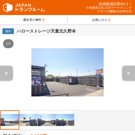
総掲載施設数No.1！
※実査委託先:日本マーケティング
リサーチ機構(2026年3月)
0
0
最近見た物件
お気に入り
ハローストレージ天童北久野本
屋外
1/4
<
>