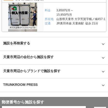
かった」という声も多く、衣類や本などの趣味や生活用品を自宅以外の押入
施していますので、LIFULLトランクルームの施設詳細ページをご覧くださ
れに入れておく感覚で中長期的に利用されている傾向があります。 セキュ
い。 編集後記 現在、都内を中心に約1,000台（2020年1月現在）のバイク専
リティや安全面について教えてください。 トランクハウス24で細心の注意
料金
3,850円/月～
用スペースを管理しているエリアリンク株式会社。2016年頃、西東京エリ
を払っているのが空気の流れ。外が寒いから中は暖かくではなく、結露やカ
15,950円/月
アで試験的にはじめた駐車場タイプのバイクパーキングは当初ここまでの拡
ビができないように温度調整が必要で、その鍵を握るのが、各階に数点設置
所在地
山形県天童市 大字芳賀字楯ノ城457-1
大を予想していなかったとのことだが、順調に拡大を続けているという。人
しているサーキュレーター。風を送り込み部屋の空気を循環させることで荷
気施設の一つである足立区の「ハローバイクボックス足立竹ノ塚パート2」
交通
JR奥羽本線 天童南駅 徒歩 21分
物を保管するのに最適な環境を1年中作り出しています。また、トランクハ
は、風雨による汚れや浸食防止に強いBOXシェローを採用しており、東証
ウス24東中野店では、スマートキーや専用アプリによる鍵の解錠施錠にも
マザーズ上場企業が運営しているバイク専用のスペースなので、安心して利
対応。警備会社と契約をしているため、万が一のことがあっても対応できる
用できると思った。
ことはもちろん、小さなトラブルでも問い合わせれば、自社の物件管理部隊
がすぐに駆けつける体制も整備しています。 費用や契約について教えてく
施設を再検索する
ださい。 簡単手続き。スマートキーを採用したことで、その場で専用アプ
リを使って施設のエントランスキーを解錠でき、スタッフの立会いがなくて
もスムーズに内覧できます。また、Webやスマホのみでも契約申し込みが
できるので、最短即日利用も可能です。不明点があれば、お気軽にお問い合
天童市周辺の会社から施設を探す
わせください。 編集後記 誰もが知っているキャラクター「キティちゃん」
がビル正面に大きく貼られているトランクハウス24。インパクトがありな
がらも、街の景色に馴染んでいる親しみやすい印象を受けた。2018年から
開始した新しいトランクルームのサービスだが、そのはじめたきっかけをお
天童市周辺からブランドで施設を探す
聞きすると、よりお客様に寄り添ったトランクルームを提供したかったから
という声が返ってきた。もともと同社は屋外のコンテナ型トランクルームで
国内トップシェアを誇る企業だが、郊外にあることも多く、車を利用して自
TRUNKROOM PRESS
ら伺う必要があった。その点、屋内型のトランクルームは住宅エリアにて使
いたいときに使える場所にあるという利点があり、女性が使いずらいという
イメージも安心のセキュリティやクリーンで清潔な部屋といった機能面でも
カバーしている。一度使ってみるとその便利さが気に入り、長く継続して使
うお客様が多いというのも納得できる取材だった。
郵便番号から施設を探す
©1976,2019SANRIOCO.,LTD.APPROVALNO.G601228