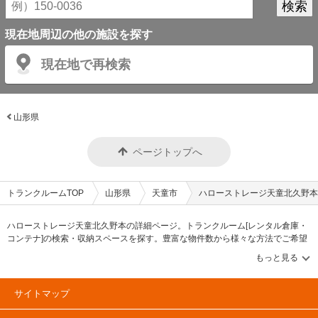
現在地周辺の他の施設を探す
現在地で再検索
山形県
ページトップへ
トランクルームTOP
山形県
天童市
ハローストレージ天童北久野本
ハローストレージ天童北久野本の詳細ページ。トランクルーム[レンタル倉庫・
コンテナ]の検索・収納スペースを探す。豊富な物件数から様々な方法でご希望
の収納スペースを簡単に探せるトランクルーム情報サイトです。ハローストレ
ージ天童北久野本の住所・最寄りの駅、物件タイプのご紹介や料金表、お得な
キャンペーン情報もあります。気になる物件タイプを見つけたら、メールか電
話でお問合せが可能です（無料）。
サイトマップ