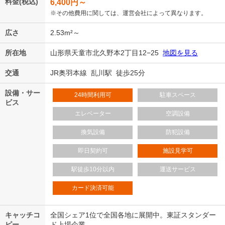
料金(税込)
6,400
円～
※その他費用に関しては、運営会社によって異なります。
広さ
2.53m²～
所在地
山形県天童市北久野本2丁目12−25
地図を見る
交通
JR奥羽本線 乱川駅 徒歩25分
設備・サー
24時間利用可
駐車スペース
ビス
エレベーター
空調設備
換気設備
防犯設備
即日契約可
施設見学可
駅徒歩10分以内
運送サービス
カード決済可能
キャッチコ
全国シェア1位で全国各地に展開中。東証スタンダー
ピー
ド上場企業。