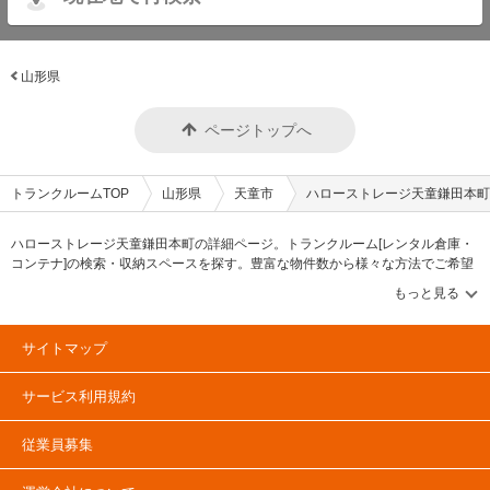
山形県
ページトップへ
トランクルームTOP
山形県
天童市
ハローストレージ天童鎌田本町
ハローストレージ天童鎌田本町の詳細ページ。トランクルーム[レンタル倉庫・
コンテナ]の検索・収納スペースを探す。豊富な物件数から様々な方法でご希望
の収納スペースを簡単に探せるトランクルーム情報サイトです。ハローストレ
ージ天童鎌田本町の住所・最寄りの駅、物件タイプのご紹介や料金表、お得な
キャンペーン情報もあります。気になる物件タイプを見つけたら、メールか電
話でお問合せが可能です（無料）。
サイトマップ
サービス利用規約
従業員募集