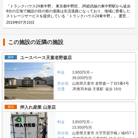
しており、24時間365日自由にご利用頂けます。 エリアリンク株式会社の
やイタズラから愛車を守りたい、大切なバイクを雨風で汚したくない方にお
「ハローバイクボックス」は全国のライダー様から愛されているBOXシェ
「トランクハウス24東中野」 東京都中野区、JR総武線の東中野駅から徒歩
すすめです。 費用や契約について教えてください。 月額17,400円（税込）
ローを採用した施設のため、風雨による汚れや浸食に強いのが特長です。幅
8分の立地で施設の目の前の道路は生活道路になっており、地域に密着した
の価格でバイク1台を駐車できます。施設の詳細な仕様については事前内覧
広いラダーレールが付いており、バイクの乗り入れが簡単です。また、ボッ
ストレージサービスを提供している「トランクハウス24東中野」。 運営会
をおすすめ致します。ご契約の前に駐車スペースや立地など確認頂けます。
クス内には棚を設置しておりますので、ヘルメットなどの小物を置くことも
社はエリアリンク株式会社。コンテナ・ストレージ業界でトップシェアを誇
2019年07月10日
契約時はバイクのメーカー・車種・ナンバーを確認していますが、これから
可能です。パーツやメンテナンス用品も収納できるのでとても便利です。
り、東証マザーズにも上場している会社です。全国に展開しているレンタル
バイクを購入する方はお問い合わせの際にお知らせください。時期によって
主にどんな方がご利用されているのでしょうか？ 東武伊勢崎線やつくばエ
収納用スペース「ハローストレージ」は、屋外型と屋内型合わせて約6万人
は使用料や事務手数料がお得になるキャンペーンも実施していますので、
クスプレス線が通る足立区内にお住いのライダーの方を中心にご利用頂いて
に利用されています。 今回は、エリアリンク株式会社が運営している「ト
LIFULLトランクルームのメール又は電話にてお問い合わせください。 編集
おります。主にアメリカンクルーザーやビッグスクーター、レーサー・スポ
ランクハウス24東中野」の特徴や利用用途の傾向、会社の想いなどをご紹
この施設の近隣の施設
後記 「ハローバイクガレージ北上野」は駅から近くて万全なセキュリティ
ーツタイプなど高級車又は大型車の保管が多くみられます。 セキュリティ
介します。 トランクハウス24東中野の特徴を教えてください。 2018年12
のある施設のため、人気がある。満車になることも多いため、気になった方
や安全面について教えてください。 「ハローバイクボックス足立竹ノ塚パ
月にオープンした「トランクハウス24東中野」。1階〜4階まで1軒まるごと
はお早めにお問い合わせした方が良さそうだ。 運営会社は東証マザーズ上
ート2」はBOXシェローを採用した施設のため屋外タイプのバイクパーキン
トランクルームで、部屋の大きさは0.9帖のコンパクトサイズから9.8帖の大
ユースペース天童老野森店
屋外
場企業でもあるエリアリンク株式会社。2016年頃、西東京エリアで試験的
グと違って雨風を防ぐことができ、盗難のリスクも抑えることができます。
きいサイズまで展開しています。24時間365日利用でき、セキュリティも空
にはじめた駐車場タイプのバイクパーキングは当初ここまでの拡大を予想し
各バイクボックスにバイクを収納するタイプなので、他の方のバイクを気に
調も最新設備を整えているため、衣類・本・季節物などの荷物から大型家具
ていなかったとのことだが、順調に拡大を続け、現在、都内を中心に1,000
する必要がありません。セキュリティ面としてバイクボックスの扉に南京錠
や機材・備品など法人利用まで幅広い用途にご利用いただけます。 主にど
料金
3,900円/月～
台分ほどスペースを管理している（2020年1月現在）。その運営ノウハウが
をつけており、安心してバイクを保管できる収納スペースです。また、施設
んな方がご利用されているのでしょうか？ お客様は店舗から1.5キロ圏内に
39,000円/月
ある「ハローバイクガレージ北上野」は、誰もが安心して利用できる施設な
内には外灯照明も完備していますので、夜間でもバイクを出し入れしやすい
お住いの方がほとんどです。他社であれば3キロ圏内程か車で移動する場所
ので、愛車を守りたい近隣エリアの方は要チェックなスポットではないかと
所在地
山形県天童市 老野森一丁目5番4号
環境です。 費用や契約について教えてください。 月額11,300円（税込）の
にあることが多いのですが、「トランクハウス24」は住宅街の生活道路に
思った。
価格でバイクボックスをご利用頂けます。「ハローバイクボックス足立竹ノ
交通
JR奥羽本線 天童駅 徒歩 16分
面しているため地域に密着した運営ができています（ご自宅から車で荷物を
塚パート2」は施設見学が可能なので、バイクボックスの大きさや立地が気
運送するサービスも利用可能）。また、利用用途で多いのはファミリー層の
になる方は見学を申し込みください。契約時はバイクのナンバーを確認して
他、都心の店舗は一人暮らしの若い方や女性、法人企業にも利用いただいて
います。これからバイクを購入する方はお問い合わせの際にお知らせくださ
います。任意に調査したユーザーインタビューでは「一度使うと便利さが分
押入れ産業 山形店
屋内
い。時期によっては月額使用料や事務手数料がお得になるキャンペーンも実
かった」という声も多く、衣類や本などの趣味や生活用品を自宅以外の押入
施していますので、LIFULLトランクルームの施設詳細ページをご覧くださ
れに入れておく感覚で中長期的に利用されている傾向があります。 セキュ
い。 編集後記 現在、都内を中心に約1,000台（2020年1月現在）のバイク専
リティや安全面について教えてください。 トランクハウス24で細心の注意
料金
3,850円/月～
用スペースを管理しているエリアリンク株式会社。2016年頃、西東京エリ
を払っているのが空気の流れ。外が寒いから中は暖かくではなく、結露やカ
15,950円/月
アで試験的にはじめた駐車場タイプのバイクパーキングは当初ここまでの拡
ビができないように温度調整が必要で、その鍵を握るのが、各階に数点設置
所在地
山形県天童市 大字芳賀字楯ノ城457-1
大を予想していなかったとのことだが、順調に拡大を続けているという。人
しているサーキュレーター。風を送り込み部屋の空気を循環させることで荷