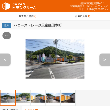
総掲載施設数No.1！
※実査委託先:日本マーケティング
リサーチ機構(2026年3月)
0
0
最近見た物件
お気に入り
ハローストレージ天童鎌田本町
屋外
1/5
<
>