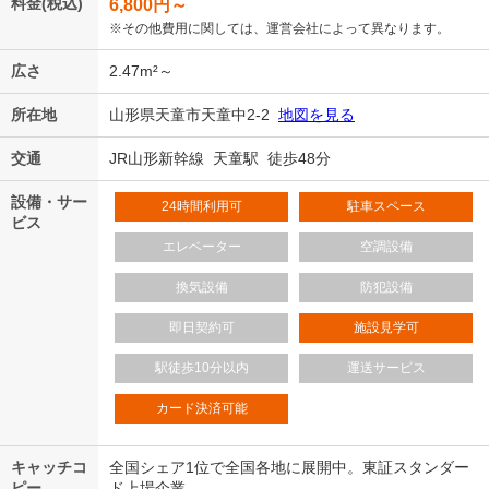
料金(税込)
6,800
円～
※その他費用に関しては、運営会社によって異なります。
広さ
2.47m²～
所在地
山形県天童市天童中2-2
地図を見る
交通
JR山形新幹線 天童駅 徒歩48分
設備・サー
24時間利用可
駐車スペース
ビス
エレベーター
空調設備
換気設備
防犯設備
即日契約可
施設見学可
駅徒歩10分以内
運送サービス
カード決済可能
キャッチコ
全国シェア1位で全国各地に展開中。東証スタンダー
ピー
ド上場企業。