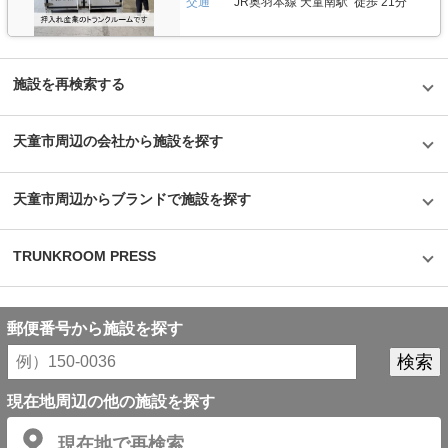
気施設の一つである足立区の「ハローバイクボックス足立竹ノ塚パート2」
交通
JR奥羽本線 天童南駅 徒歩 21分
物を保管するのに最適な環境を1年中作り出しています。また、トランクハ
は、風雨による汚れや浸食防止に強いBOXシェローを採用しており、東証
ウス24東中野店では、スマートキーや専用アプリによる鍵の解錠施錠にも
マザーズ上場企業が運営しているバイク専用のスペースなので、安心して利
対応。警備会社と契約をしているため、万が一のことがあっても対応できる
用できると思った。
ことはもちろん、小さなトラブルでも問い合わせれば、自社の物件管理部隊
がすぐに駆けつける体制も整備しています。 費用や契約について教えてく
施設を再検索する
ださい。 簡単手続き。スマートキーを採用したことで、その場で専用アプ
リを使って施設のエントランスキーを解錠でき、スタッフの立会いがなくて
もスムーズに内覧できます。また、Webやスマホのみでも契約申し込みが
できるので、最短即日利用も可能です。不明点があれば、お気軽にお問い合
天童市周辺の会社から施設を探す
わせください。 編集後記 誰もが知っているキャラクター「キティちゃん」
がビル正面に大きく貼られているトランクハウス24。インパクトがありな
がらも、街の景色に馴染んでいる親しみやすい印象を受けた。2018年から
開始した新しいトランクルームのサービスだが、そのはじめたきっかけをお
天童市周辺からブランドで施設を探す
聞きすると、よりお客様に寄り添ったトランクルームを提供したかったから
という声が返ってきた。もともと同社は屋外のコンテナ型トランクルームで
国内トップシェアを誇る企業だが、郊外にあることも多く、車を利用して自
TRUNKROOM PRESS
ら伺う必要があった。その点、屋内型のトランクルームは住宅エリアにて使
いたいときに使える場所にあるという利点があり、女性が使いずらいという
イメージも安心のセキュリティやクリーンで清潔な部屋といった機能面でも
カバーしている。一度使ってみるとその便利さが気に入り、長く継続して使
うお客様が多いというのも納得できる取材だった。
郵便番号から施設を探す
©1976,2019SANRIOCO.,LTD.APPROVALNO.G601228
現在地周辺の他の施設を探す
現在地で再検索