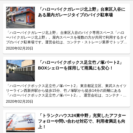
「ハローバイクガレージ北上野」台東区入谷に
ある屋内ガレージタイプのバイク駐車場
「ハローバイクガレージ北上野」 台東区入谷のバイク専用スペース「ハロ
ーバイクガレージ北上野」。屋内スペースを複数の方が共同で利用するタイ
プのバイク駐車場です。運営会社は、コンテナ・ストレージ業界でトップレ
ベルのシェアを誇り、東証マザーズにも上場しているエリアリンク株式会
2020年02月20日
社。 今回は、エリアリンク株式会社が運営している「ハローバイクガレー
ジ北上野」の特長や利用用途などをご紹介致します。 「ハローバイクガレ
ージ北上野」の特長を教えてください。 東京メトロ日比谷線の入谷駅から
「ハローバイクボックス足立竹ノ塚パート2」
徒歩4分、JR山手線の鶯谷駅から徒歩10分の場所に位置する「ハローバイク
BOXシェローを採用して雨風にも安心！
ガレージ北上野」。駅近なバイク駐車スペースであり、24時間365日ご利用
頂けます。広さ2.25帖・幅130cm・奥行き270cmのスペースをご用意して
おり、大型バイクの駐車にも対応可能です。また、屋内型トランクルーム
「ハローストレージ北上野」と隣接していてパーツやメンテナンス用品の収
「ハローバイクボックス足立竹ノ塚パート2」 東京都足立区、東武スカイツ
納にご利用頂けます。ツーリングにお出掛する際にも大変便利です。 主に
リーライン西新井駅から徒歩15分、竹ノ塚駅から徒歩14分の距離にある
どんな方がご利用されているのでしょうか？ 主に入谷駅周辺エリアを中心
「ハローバイクボックス足立竹ノ塚パート2」。 運営会社は、コンテナ・ス
とした近隣エリアの方々にご利用頂いています。「ハローバイクガレージ北
トレージ業界でトップレベルのシェアを誇り、東証マザーズにも上場してい
2020年02月20日
上野」は鶯谷や上野、稲荷町、田原町などからもアクセス良好なバイク専用
るエリアリンク株式会社です。 今回は、エリアリンク株式会社が運営して
施設なので、近隣エリアのライダーから人気があります。大きめの駐車スペ
いる「ハローバイクボックス足立竹ノ塚パート2」の特長や利用用途などを
ースのため、アメリカンクルーザー、レーサー・スポーツタイプ、ビッグス
ご紹介致します。 「ハローバイクボックス足立竹ノ塚パート2」の特長を教
「トランクハウス24東中野」充実したアフター
クーターなど、高級車や大型車の保管にもご利用頂いております。 セキュ
えてください。 ボックスタイプの「ハローバイクボックス足立竹ノ塚パー
フォローや問い合わせ対応で、利用者満足も向
リティや安全面について教えてください。 「ハローバイクガレージ北上
ト2」は、国道4号線から車でアクセスしやすい立地にある施設です。 広さ2
上！
野」は屋内タイプで雨風を防ぐことができ、また、電動シャッターや防犯カ
帖・幅110cm・奥行き252cm・高さ197cmのバイクボックスが17室ご用意
メラなどを設置しているためセキュリテイ面もしっかりしているので、盗難