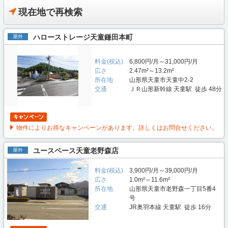
現在地で再検索
ハローストレージ天童鎌田本町
屋外
料金(税込)
6,800円/月～31,000円/月
広さ
2.47m²～13.2m²
所在地
山形県天童市天童中2-2
交通
ＪＲ山形新幹線 天童駅 徒歩 48分
物件によりお得なキャンペーンがあります。詳しくはお問合せください。
ユースペース天童老野森店
屋外
料金(税込)
3,900円/月～39,000円/月
広さ
1.0m²～11.6m²
所在地
山形県天童市老野森一丁目5番4
号
交通
JR奥羽本線 天童駅 徒歩 16分