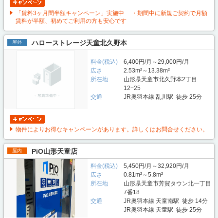
「賃料3ヶ月間半額キャンペーン」実施中 ・期間中に新規ご契約で月額
賃料が半額、初めてご利用の方も安心です
ハローストレージ天童北久野本
屋外
料金(税込)
6,400円/月～29,000円/月
広さ
2.53m²～13.38m²
所在地
山形県天童市北久野本2丁目
12−25
交通
JR奥羽本線 乱川駅 徒歩 25分
物件によりお得なキャンペーンがあります。詳しくはお問合せください。
PiO山形天童店
屋内
料金(税込)
5,450円/月～32,920円/月
広さ
0.81m²～5.8m²
所在地
山形県天童市芳賀タウン北一丁目
7番18
交通
JR奥羽本線 天童南駅 徒歩 14分
JR奥羽本線 天童駅 徒歩 25分