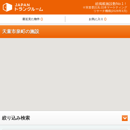
総掲載施設数No.1！
※実査委託先:日本マーケティング
リサーチ機構(2026年3月)
0
0
最近見た物件
お気に入り
天童市泉町の施設
絞り込み検索