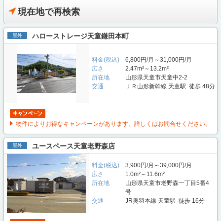
現在地で再検索
ハローストレージ天童鎌田本町
屋外
料金(税込)
6,800円/月～31,000円/月
広さ
2.47m²～13.2m²
所在地
山形県天童市天童中2-2
交通
ＪＲ山形新幹線 天童駅 徒歩 48分
物件によりお得なキャンペーンがあります。詳しくはお問合せください。
ユースペース天童老野森店
屋外
料金(税込)
3,900円/月～39,000円/月
広さ
1.0m²～11.6m²
所在地
山形県天童市老野森一丁目5番4
号
交通
JR奥羽本線 天童駅 徒歩 16分