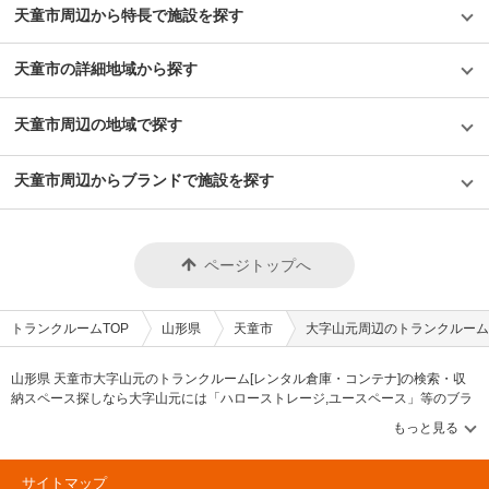
天童市周辺から特長で施設を探す
天童市の詳細地域から探す
天童市周辺の地域で探す
天童市周辺からブランドで施設を探す
ページトップへ
トランクルームTOP
山形県
天童市
大字山元周辺のトランクルーム
山形県 天童市大字山元のトランクルーム[レンタル倉庫・コンテナ]の検索・収
納スペース探しなら大字山元には「ハローストレージ,ユースペース」等のブラ
ンドが掲載されています。借りたい地域から探して、広さ・料金[賃料]・セキュ
リティ・空調完備・24時間出し入れ可能などの希望条件で絞込み！豊富な物件
数から様々な方法でご希望の収納スペースを簡単に探せるトランクルーム情報
サイトです。大字山元で気になるトランクルームを見つけたら、メールか電話
サイトマップ