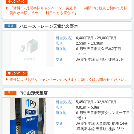
「賃料3ヶ月間半額キャンペーン」実施中 ・期間中に新規ご契約で月額
賃料が半額、初めてご利用の方も安心です
ハローストレージ天童北久野本
屋外
料金(税込)
6,400円/月～29,000円/月
広さ
2.53m²～13.38m²
所在地
山形県天童市北久野本2丁目
12−25
交通
JR奥羽本線 乱川駅 徒歩 25分
物件によりお得なキャンペーンがあります。詳しくはお問合せください。
PiO山形天童店
屋内
料金(税込)
5,450円/月～32,920円/月
広さ
0.81m²～5.8m²
所在地
山形県天童市芳賀タウン北一丁目
7番18
交通
JR奥羽本線 天童南駅 徒歩 14分
JR奥羽本線 天童駅 徒歩 25分