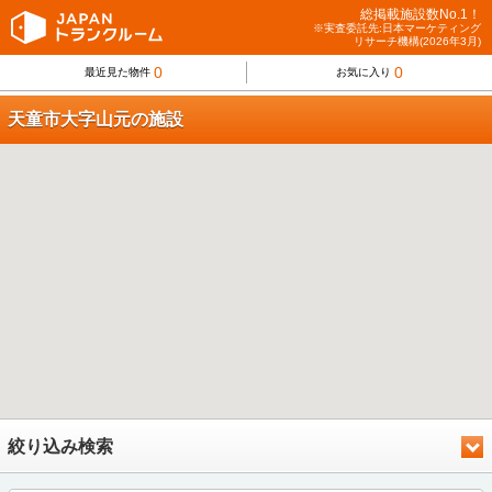
総掲載施設数No.1！
※実査委託先:日本マーケティング
リサーチ機構(2026年3月)
0
0
最近見た物件
お気に入り
天童市大字山元の施設
絞り込み検索