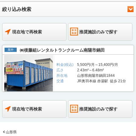
絞り込み検索
現在地で再検索
推奨施設のみで探す
㈱後藤組レンタルトランクルーム南陽市鍋田
屋外
料金(税込)
5,500円/月～15,400円/月
広さ
2.43m²～6.48m²
所在地
山形県南陽市鍋田1844
交通
JR奥羽本線 赤湯駅 徒歩 21分
現在地で再検索
推奨施設のみで探す
山形県