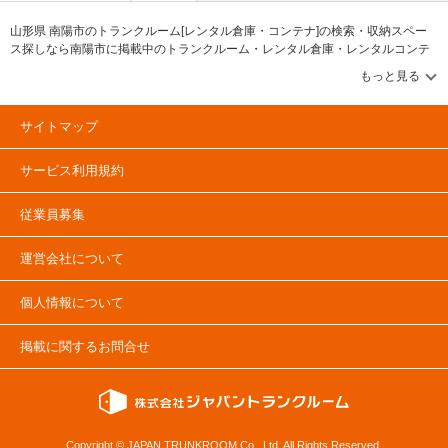
山形県 南陽市のトランクルーム[レンタル倉庫・コンテナ]の検索・収納スペー
ス探しなら南陽市に掲載中のトランクルーム・レンタル倉庫・レンタルコンテ
ナなどの収納スペースを、借りたい地域から探して、広さ・料金[賃料]・セキュ
リティ・空調完備・24時間出し入れ可能などの希望条件で絞込み！豊富な物件
数から様々な方法でご希望の収納スペースを簡単に探せるトランクルーム情報
サイトです。南陽市で気になるトランクルームを見つけたら、メールか電話で
サイトマップ
お問合せが可能です（無料）。
サービス利用規約
従業員募集
運営会社について
個人情報について
掲載に関するお問合せ
Copyright © JAPAN TRUNKROOM Co., Ltd. All Rights Reserved.