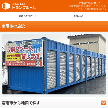
総掲載施設数No.1！
※実査委託先:日本マーケティング
リサーチ機構(2026年3月)
0
0
最近見た物件
お気に入り
南陽市の施設
南陽市から地図で探す