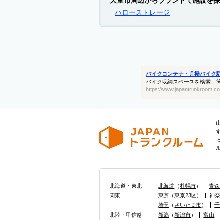
天童市周辺からブランドで施設を探
ハローストレージ
バイクコンテナ・月極バイク
バイク収納スペースを検索、
https://www.japantrunkroom.co
北海道・東北
北海道
（
札幌市
）
青森
関東
東京
（
東京23区
）
神
埼玉
（
さいたま市
）
千
北陸・甲信越
新潟
（
新潟市
）
富山