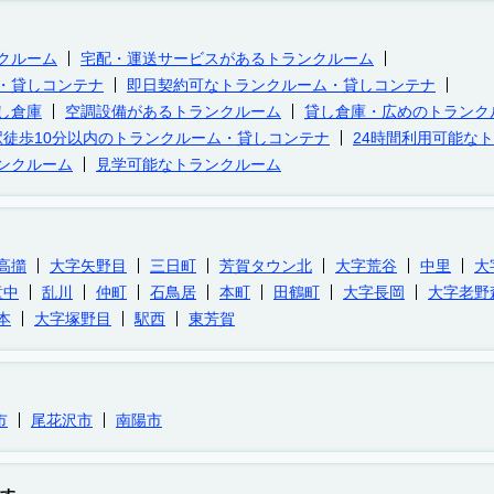
クルーム
宅配・運送サービスがあるトランクルーム
・貸しコンテナ
即日契約可なトランクルーム・貸しコンテナ
し倉庫
空調設備があるトランクルーム
貸し倉庫・広めのトランク
駅徒歩10分以内のトランクルーム・貸しコンテナ
24時間利用可能な
ンクルーム
見学可能なトランクルーム
高擶
大字矢野目
三日町
芳賀タウン北
大字荒谷
中里
大
童中
乱川
仲町
石鳥居
本町
田鶴町
大字長岡
大字老野
本
大字塚野目
駅西
東芳賀
市
尾花沢市
南陽市