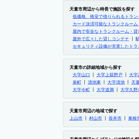
天童市周辺から特長で施設を探す
低価格、格安で借りられるトラン
カード決済可能なトランクルーム
屋内で安全なトランクルーム・貸
屋外で広々した貸しコンテナ
セキュリティ設備が充実したトラ
天童市の詳細地域から探す
大字山口
大字上荻野戸
大字
泉町
清池東
大字清池
天
大字今町
大字道満
大字久野
天童市周辺の地域で探す
上山市
村山市
長井市
東根