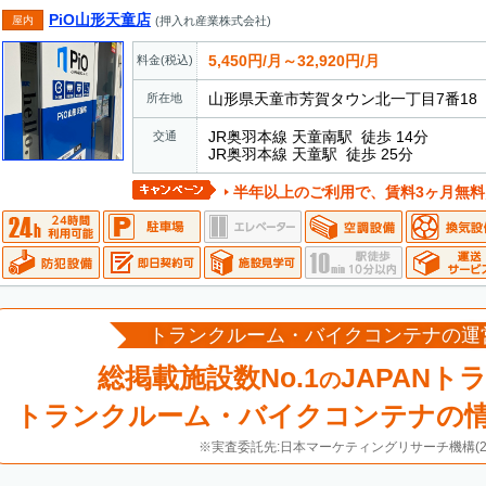
PiO山形天童店
屋内
(押入れ産業株式会社)
5,450円/月～32,920円/月
料金(税込)
山形県天童市芳賀タウン北一丁目7番18
所在地
JR奥羽本線 天童南駅 徒歩 14分
交通
JR奥羽本線 天童駅 徒歩 25分
半年以上のご利用で、賃料3ヶ月無料
トランクルーム・バイクコンテナの運
総掲載施設数No.1
JAPANト
の
トランクルーム・バイクコンテナの
※実査委託先:日本マーケティングリサーチ機構(20