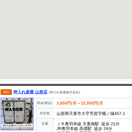
押入れ産業 山形店
屋内
(押入れ産業株式会社)
3,850円/月～15,950円/月
料金(税込)
山形県天童市大字芳賀字楯ノ城457-1
所在地
ＪＲ奥羽本線 天童南駅 徒歩 21分
交通
JR奥羽本線 高擶駅 徒歩 24分