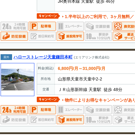
JR奥羽本線 天童駅 徒歩 46分
1.半年以上のご利用で、3ヶ月無料／
ハローストレージ天童鎌田本町
屋外
(エリアリンク株式会社)
6,800円/月～31,000円/月
料金(税込)
山形県天童市天童中2-2
所在地
ＪＲ山形新幹線 天童駅 徒歩 48分
交通
物件によりお得なキャンペーンがあ