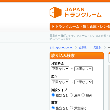
トランクルーム・貸し倉庫・レン
天童市一日町のトランクルーム・レンタル倉庫・
納スペースを探す
トランクルームTOP
山形県
天童市
絞り込み検索
月額料金
～
広さ
～
施設タイプ
指定なし
屋内
屋外
満室
指定なし
満室除く