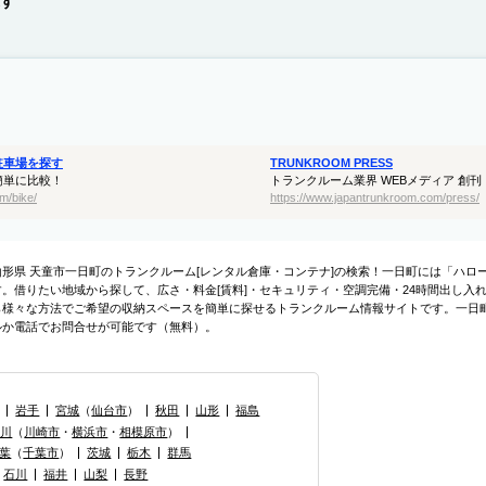
す
駐車場を探す
TRUNKROOM PRESS
簡単に比較！
トランクルーム業界 WEBメディア 創刊
m/bike/
https://www.japantrunkroom.com/press/
山形県 天童市一日町のトランクルーム[レンタル倉庫・コンテナ]の検索！一日町には「ハロ
す。借りたい地域から探して、広さ・料金[賃料]・セキュリティ・空調完備・24時間出し入
ら様々な方法でご希望の収納スペースを簡単に探せるトランクルーム情報サイトです。一日
ルか電話でお問合せが可能です（無料）。
岩手
宮城
（
仙台市
）
秋田
山形
福島
奈川
（
川崎市
・
横浜市
・
相模原市
）
葉
（
千葉市
）
茨城
栃木
群馬
石川
福井
山梨
長野