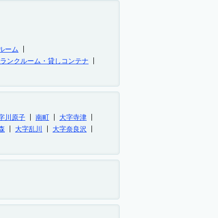
ルーム
トランクルーム・貸しコンテナ
字川原子
南町
大字寺津
森
大字乱川
大字奈良沢