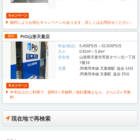
物件によりお得なキャンペーンがあります。詳しくはお問合せください。
PiO山形天童店
屋内
料金(税込)
5,450円/月～32,920円/月
広さ
0.81m²～5.8m²
所在地
山形県天童市芳賀タウン北一丁目
7番18
交通
JR奥羽本線 天童南駅 徒歩 14分
JR奥羽本線 天童駅 徒歩 25分
半年以上のご利用で、賃料3ヶ月無料／他社乗換えなら、さらに2ヶ月無
料
現在地で再検索