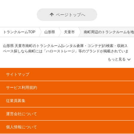
ページトップへ
トランクルームTOP
山形県
天童市
南町周辺のトランクルームを地
山形県 天童市南町のトランクルーム[レンタル倉庫・コンテナ]の検索・収納ス
ペース探しなら南町には「ハローストレージ」等のブランドが掲載されていま
す。借りたい地域から探して、広さ・料金[賃料]・セキュリティ・空調完備・24
時間出し入れ可能などの希望条件で絞込み！豊富な物件数から様々な方法でご
希望の収納スペースを簡単に探せるトランクルーム情報サイトです。南町で気
になるトランクルームを見つけたら、メールか電話でお問合せが可能です（無
サイトマップ
料）。
サービス利用規約
従業員募集
運営会社について
個人情報について