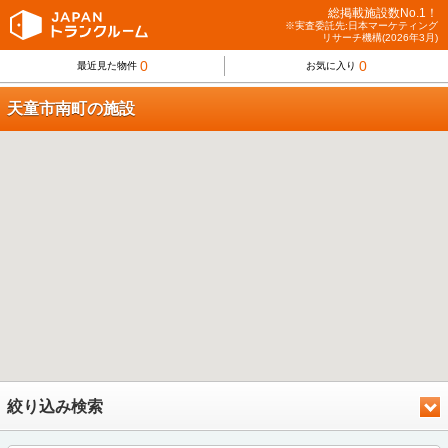
総掲載施設数No.1！
※実査委託先:日本マーケティング
リサーチ機構(2026年3月)
0
0
最近見た物件
お気に入り
天童市南町の施設
絞り込み検索