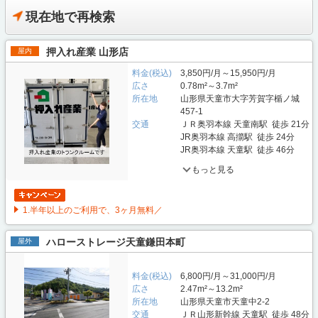
現在地で再検索
押入れ産業 山形店
屋内
料金(税込)
3,850円/月～15,950円/月
広さ
0.78m²～3.7m²
所在地
山形県天童市大字芳賀字楯ノ城
457-1
交通
ＪＲ奥羽本線 天童南駅 徒歩 21分
JR奥羽本線 高擶駅 徒歩 24分
JR奥羽本線 天童駅 徒歩 46分
もっと見る
1.半年以上のご利用で、3ヶ月無料／
ハローストレージ天童鎌田本町
屋外
料金(税込)
6,800円/月～31,000円/月
広さ
2.47m²～13.2m²
所在地
山形県天童市天童中2-2
交通
ＪＲ山形新幹線 天童駅 徒歩 48分