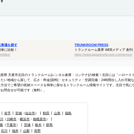
す
駐車場を探す
TRUNKROOM PRESS
簡単に比較！
トランクルーム業界 WEBメディア 創刊
m/bike/
https://www.japantrunkroom.com/press/
山形県 天童市北目のトランクルーム[レンタル倉庫・コンテナ]の検索！北目には「ハロー
りたい地域から探して、広さ・料金[賃料]・セキュリティ・空調完備・24時間出し入れ可能
な方法でご希望の収納スペースを簡単に探せるトランクルーム情報サイトです。北目で気に
でお問合せが可能です（無料）。
岩手
宮城
（
仙台市
）
秋田
山形
福島
奈川
（
川崎市
・
横浜市
・
相模原市
）
葉
（
千葉市
）
茨城
栃木
群馬
石川
福井
山梨
長野