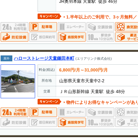
JR奥羽本線 天童駅 徒歩 46分
1.半年以上のご利用で、3ヶ月無料／
ハローストレージ天童鎌田本町
屋外
(エリアリンク株式会社)
6,800円/月～31,000円/月
料金(税込)
山形県天童市天童中2-2
所在地
ＪＲ山形新幹線 天童駅 徒歩 48分
交通
物件によりお得なキャンペーンがあ