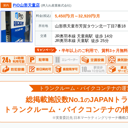
PiO山形天童店
屋内
(押入れ産業株式会社)
5,450円/月～32,920円/月
料金(税込)
山形県天童市芳賀タウン北一丁目7番18
所在地
JR奥羽本線 天童南駅 徒歩 14分
交通
JR奥羽本線 天童駅 徒歩 25分
半年以上のご利用で、賃料3ヶ月無料
トランクルーム・バイクコンテナの運
総掲載施設数No.1
JAPANト
の
トランクルーム・バイクコンテナの
※実査委託先:日本マーケティングリサーチ機構(20