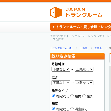
トランクルーム・貸し倉庫・レン
天童市北目のトランクルーム・レンタル倉庫・レ
ースを探す
トランクルームTOP
山形県
天童市
絞り込み検索
月額料金
～
広さ
～
施設タイプ
指定なし
屋内
屋外
満室
指定なし
満室除く