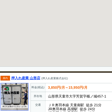
押入れ産業 山形店
屋内
(押入れ産業株式会社)
3,850円/月～15,950円/月
料金(税込)
山形県天童市大字芳賀字楯ノ城457-1
所在地
ＪＲ奥羽本線 天童南駅 徒歩 21分
交通
JR奥羽本線 高擶駅 徒歩 24分