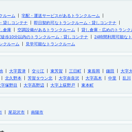
クルーム
宅配・運送サービスがあるトランクルーム
・貸しコンテナ
即日契約可なトランクルーム・貸しコンテナ
し倉庫
空調設備があるトランクルーム
貸し倉庫・広めのトランク
駅徒歩10分以内のトランクルーム・貸しコンテナ
24時間利用可能な
ンクルーム
見学可能なトランクルーム
池
大字貫津
交り江
東芳賀
三日町
東長岡
鎌田
大字
北久野本
芳賀タウン北
大字奈良沢
大字高木
中里
乱川
大字塚野目
大字高野辺
大字上荻野戸
東本町
市
尾花沢市
南陽市