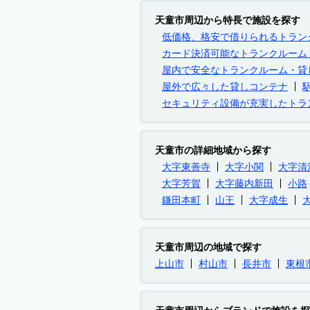
天童市周辺から特長で施設を探す
低価格、格安で借りられるトラン
カード決済可能なトランクルーム
屋内で安全なトランクルーム・貸
屋外で広々した貸しコンテナ
セキュリティ設備が充実したトラ
天童市の詳細地域から探す
大字東善寺
大字小関
大字清
大字芳賀
大字藤内新田
小路
鎌田本町
山王
大字成生
天童市周辺の地域で探す
上山市
村山市
長井市
東根