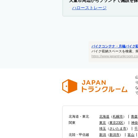
天童市周辺からブランドで施設を探
ハローストレージ
バイクコンテナ・月極バイク
バイク収納スペースを検索、
https://www.japantrunkroom.co
北海道・東北
北海道
（
札幌市
）
青森
関東
東京
（
東京23区
）
神
埼玉
（
さいたま市
）
千
北陸・甲信越
新潟
（
新潟市
）
富山