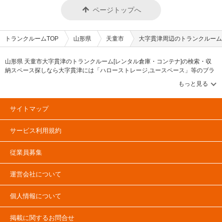
ページトップへ
トランクルームTOP
山形県
天童市
大字貫津周辺のトランクルーム
山形県 天童市大字貫津のトランクルーム[レンタル倉庫・コンテナ]の検索・収
納スペース探しなら大字貫津には「ハローストレージ,ユースペース」等のブラ
ンドが掲載されています。借りたい地域から探して、広さ・料金[賃料]・セキュ
リティ・空調完備・24時間出し入れ可能などの希望条件で絞込み！豊富な物件
数から様々な方法でご希望の収納スペースを簡単に探せるトランクルーム情報
サイトです。大字貫津で気になるトランクルームを見つけたら、メールか電話
サイトマップ
でお問合せが可能です（無料）。
サービス利用規約
従業員募集
運営会社について
個人情報について
掲載に関するお問合せ