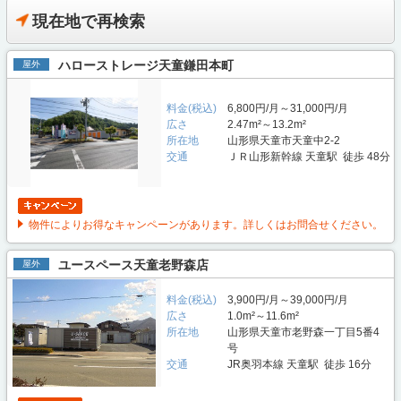
現在地で再検索
ハローストレージ天童鎌田本町
屋外
料金(税込)
6,800円/月～31,000円/月
広さ
2.47m²～13.2m²
所在地
山形県天童市天童中2-2
交通
ＪＲ山形新幹線 天童駅 徒歩 48分
物件によりお得なキャンペーンがあります。詳しくはお問合せください。
ユースペース天童老野森店
屋外
料金(税込)
3,900円/月～39,000円/月
広さ
1.0m²～11.6m²
所在地
山形県天童市老野森一丁目5番4
号
交通
JR奥羽本線 天童駅 徒歩 16分