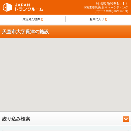
総掲載施設数No.1！
※実査委託先:日本マーケティング
リサーチ機構(2026年3月)
0
0
最近見た物件
お気に入り
天童市大字貫津の施設
絞り込み検索