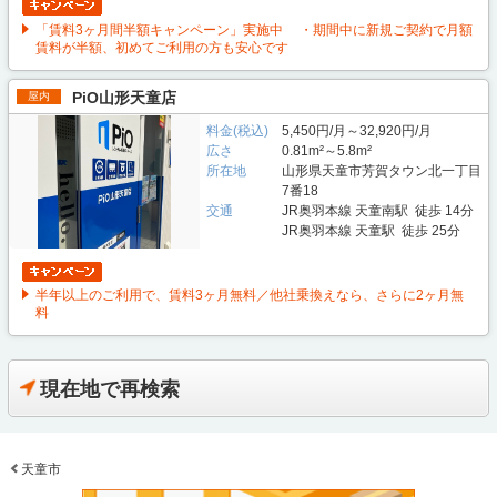
「賃料3ヶ月間半額キャンペーン」実施中 ・期間中に新規ご契約で月額
賃料が半額、初めてご利用の方も安心です
PiO山形天童店
屋内
料金(税込)
5,450円/月～32,920円/月
広さ
0.81m²～5.8m²
所在地
山形県天童市芳賀タウン北一丁目
7番18
交通
JR奥羽本線 天童南駅 徒歩 14分
JR奥羽本線 天童駅 徒歩 25分
半年以上のご利用で、賃料3ヶ月無料／他社乗換えなら、さらに2ヶ月無
料
現在地で再検索
天童市