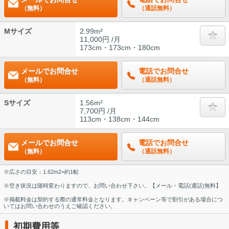
（無料）
（通話無料）
Mサイズ
2.99m²
11,000円 /月
173cm・173cm・180cm
メールでお問合せ
電話でお問合せ
（無料）
（通話無料）
Sサイズ
1.56m²
7,700円 /月
113cm・138cm・144cm
メールでお問合せ
電話でお問合せ
（無料）
（通話無料）
※広さの目安：1.62m2=約1帖
※空き状況は随時変わりますので、お問い合わせ下さい。【メール・電話(通話)無料】
※掲載料金は契約する際の通常料金となります。キャンペーン等で割引がある場合につ
いてはお問い合わせのうえご確認ください。
初期費用等