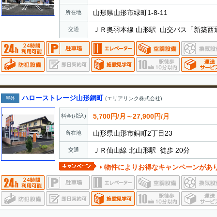
山形県山形市緑町1-8-11
所在地
ＪＲ奥羽本線 山形駅 山交バス「新築西
交通
ハローストレージ山形銅町
屋外
(エリアリンク株式会社)
5,700円/月～27,900円/月
料金(税込)
山形県山形市銅町2丁目23
所在地
ＪＲ仙山線 北山形駅 徒歩 20分
交通
物件によりお得なキャンペーンがあ