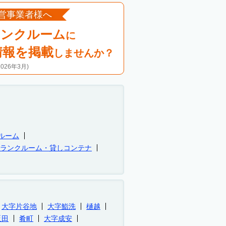
営事業者様へ
ランクルーム
に
情報を掲載
しませんか？
26年3月)
ルーム
トランクルーム・貸しコンテナ
大字片谷地
大字鮨洗
樋越
反田
肴町
大字成安