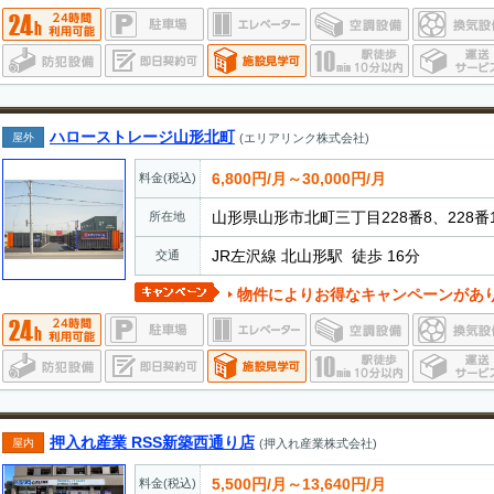
ハローストレージ山形北町
屋外
(エリアリンク株式会社)
6,800円/月～30,000円/月
料金(税込)
山形県山形市北町三丁目228番8、228番
所在地
JR左沢線 北山形駅 徒歩 16分
交通
物件によりお得なキャンペーンがあ
押入れ産業 RSS新築西通り店
屋内
(押入れ産業株式会社)
5,500円/月～13,640円/月
料金(税込)