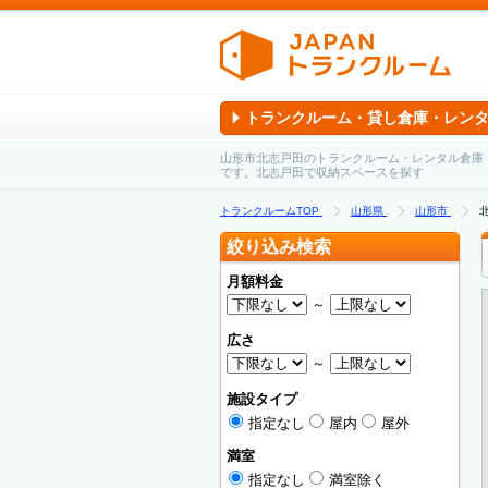
トランクルーム・貸し倉庫・レン
山形市北志戸田のトランクルーム・レンタル倉庫
です。北志戸田で収納スペースを探す
トランクルームTOP
山形県
山形市
絞り込み検索
月額料金
～
広さ
～
施設タイプ
指定なし
屋内
屋外
満室
指定なし
満室除く