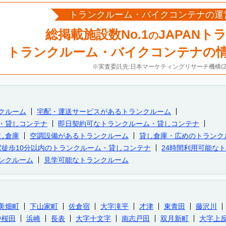
トランクルーム・バイクコンテナの運
総掲載施設数No.1
JAPANト
の
トランクルーム・バイクコンテナの
※実査委託先:日本マーケティングリサーチ機構(20
クルーム
宅配・運送サービスがあるトランクルーム
・貸しコンテナ
即日契約可なトランクルーム・貸しコンテナ
し倉庫
空調設備があるトランクルーム
貸し倉庫・広めのトランク
駅徒歩10分以内のトランクルーム・貸しコンテナ
24時間利用可能な
ンクルーム
見学可能なトランクルーム
美畑町
下山家町
佐倉宿
大字滝平
才津
東青田
藤沢川
中桜田
浜崎
長表
大字十文字
南志戸田
双月新町
大字上