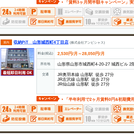
「賃料3ヶ月間半額キャンペーン」実施中 ・期間中に新規
収納PiT 山形城西町4丁目店
屋内
(株式会社アンビシャス)
2,530円/月～28,050円/月
料金(税込)
山形県山形市城西町4-20-27 城西ビル 2
所在地
JR奥羽本線 山形駅 徒歩 27分
交通
JR左沢線 山形駅 徒歩 27分
JR仙山線 山形駅 徒歩 27分
「半年利用で2ヶ月賃料0円&初期費