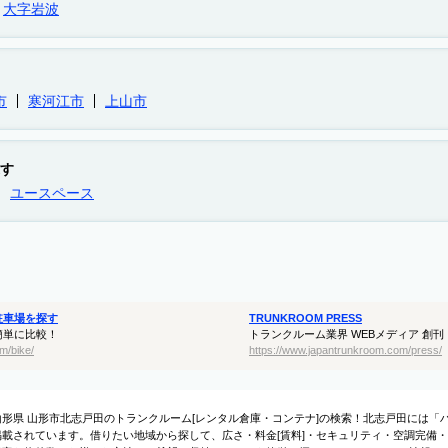
大字岩波
市
寒河江市
上山市
す
ユースペース
駐車場を探す
TRUNKROOM PRESS
簡単に比較！
トランクルーム業界 WEBメディア 創刊
m/bike/
https://www.japantrunkroom.com/press/
山形県 山形市北志戸田のトランクルーム[レンタル倉庫・コンテナ]の検索！北志戸田には「
掲載されています。借りたい地域から探して、広さ・料金[賃料]・セキュリティ・空調完備・