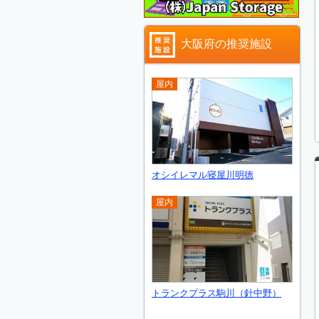
大阪府の推奨施設
屋内
オシイレマル寝屋川明徳
屋内
トランクプラス駒川（針中野）