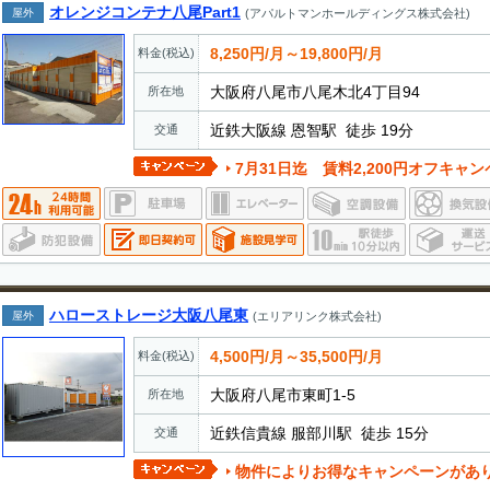
オレンジコンテナ八尾Part1
屋外
(アパルトマンホールディングス株式会社)
8,250円/月～19,800円/月
料金(税込)
大阪府八尾市八尾木北4丁目94
所在地
近鉄大阪線 恩智駅 徒歩 19分
交通
7月31日迄 賃料2,200円オフキャンペーン実施中。
ハローストレージ大阪八尾東
屋外
(エリアリンク株式会社)
4,500円/月～35,500円/月
料金(税込)
大阪府八尾市東町1-5
所在地
近鉄信貴線 服部川駅 徒歩 15分
交通
物件によりお得なキャンペーンがあ