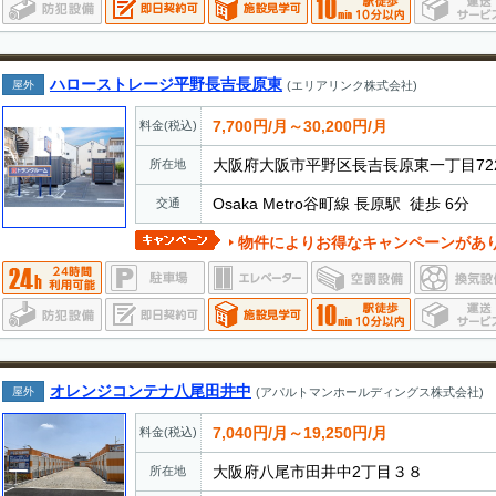
ハローストレージ平野長吉長原東
屋外
(エリアリンク株式会社)
7,700円/月～30,200円/月
料金(税込)
大阪府大阪市平野区長吉長原東一丁目72
所在地
Osaka Metro谷町線 長原駅 徒歩 6分
交通
物件によりお得なキャンペーンがあ
オレンジコンテナ八尾田井中
屋外
(アパルトマンホールディングス株式会社)
7,040円/月～19,250円/月
料金(税込)
大阪府八尾市田井中2丁目３８
所在地