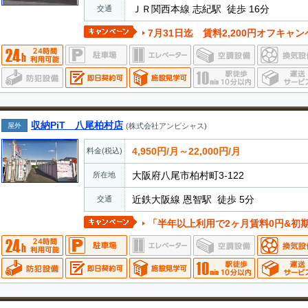
ＪＲ関西本線 志紀駅 徒歩 16分
交通
7月31日迄 賃料2,200円オフキャンペーン実施中。
収納PiT 八尾柏村店
屋外
(株式会社アンビシャス)
4,950円/月～22,000円/月
料金(税込)
大阪府八尾市柏村町3-122
所在地
近鉄大阪線 恩智駅 徒歩 5分
交通
「半年以上利用で2ヶ月賃料0円&初