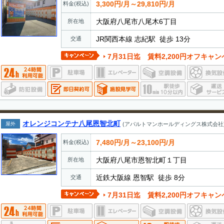
3,300円/月～29,810円/月
料金(税込)
大阪府八尾市八尾木6丁目
所在地
JR関西本線 志紀駅 徒歩 13分
交通
7月31日迄 賃料2,200円オフキャンペーン実施中。
オレンジコンテナ八尾恩智北町
屋外
(アパルトマンホールディングス株式会社
7,480円/月～23,100円/月
料金(税込)
大阪府八尾市恩智北町１丁目
所在地
近鉄大阪線 恩智駅 徒歩 8分
交通
7月31日迄 賃料2,200円オフキャンペーン実施中。