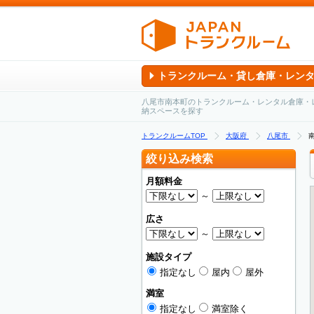
トランクルーム・貸し倉庫・レン
八尾市南本町のトランクルーム・レンタル倉庫・
納スペースを探す
トランクルームTOP
大阪府
八尾市
絞り込み検索
月額料金
～
広さ
～
施設タイプ
指定なし
屋内
屋外
満室
指定なし
満室除く