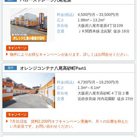
ハローストレージ八尾老原
料金(税込)
4,500円/月～33,500円/月
広さ
1.98m²～13.2m²
所在地
大阪府八尾市老原4丁目109
交通
ＪＲ関西本線 志紀駅 徒歩 16分
物件によりお得なキャンペーンがあります。詳しくはお問合せください。
オレンジコンテナ八尾高砂町Part1
屋外
料金(税込)
4,730円/月～19,250円/月
広さ
1.3m²～6.1m²
所在地
大阪府八尾市高砂町４丁目２番
交通
近鉄奈良線 河内花園駅 徒歩 23分
7月31日迄 賃料2,200円オフキャンペーン実施中。月々の出費を抑えた
い方必見です。お問い合わせください。