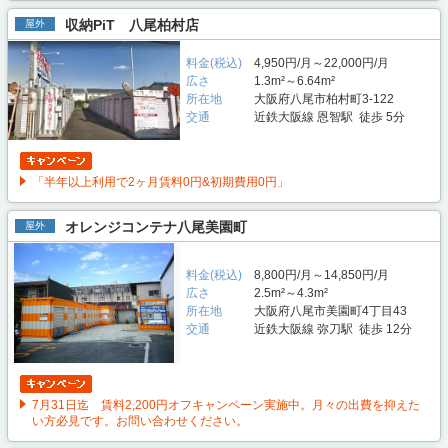
収納PiT 八尾柏村店
屋外
料金(税込)
4,950円/月～22,000円/月
広さ
1.3m²～6.64m²
所在地
大阪府八尾市柏村町3-122
交通
近鉄大阪線 恩智駅 徒歩 5分
「半年以上利用で2ヶ月賃料0円&初期費用0円」
オレンジコンテナ八尾美園町
屋外
料金(税込)
8,800円/月～14,850円/月
広さ
2.5m²～4.3m²
所在地
大阪府八尾市美園町4丁目43
交通
近鉄大阪線 弥刀駅 徒歩 12分
7月31日迄 賃料2,200円オフキャンペーン実施中。月々の出費を抑えた
い方必見です。お問い合わせください。