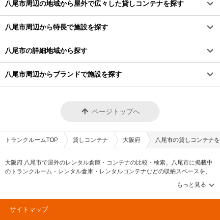
八尾市周辺の地域から屋外で広々した貸しコンテナを探す
八尾市周辺から特長で施設を探す
八尾市の詳細地域から探す
八尾市周辺からブランドで施設を探す
ページトップへ
トランクルームTOP
貸しコンテナ
大阪府
八尾市の貸しコンテナを
大阪府 八尾市で屋外のレンタル倉庫・コンテナの比較・検索。八尾市に掲載中
のトランクルーム・レンタル倉庫・レンタルコンテナなどの収納スペースを、
借りたい地域から探して、広さ・料金[賃料]・セキュリティ・空調完備・24時間
出し入れ可能などの希望条件で絞込み！豊富な物件数から様々な方法でご希望
の収納スペースを簡単に探せるトランクルーム情報サイトです。気になるトラ
ンクルームを見つけたら、メールか電話でお問合せが可能です（無料）。
サイトマップ