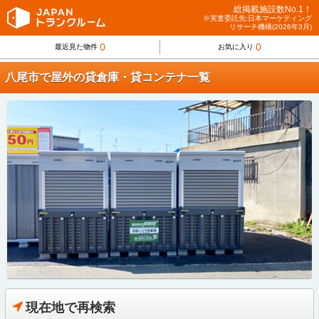
総掲載施設数No.1！
※実査委託先:日本マーケティング
リサーチ機構(2026年3月)
0
0
最近見た物件
お気に入り
八尾市で屋外の貸倉庫・貸コンテナ一覧
現在地で再検索