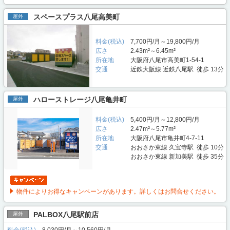
スペースプラス八尾高美町
屋外
料金(税込)
7,700円/月～19,800円/月
広さ
2.43m²～6.45m²
所在地
大阪府八尾市高美町1-54-1
交通
近鉄大阪線 近鉄八尾駅 徒歩 13分
ハローストレージ八尾亀井町
屋外
料金(税込)
5,400円/月～12,800円/月
広さ
2.47m²～5.77m²
所在地
大阪府八尾市亀井町4-7-11
交通
おおさか東線 久宝寺駅 徒歩 10分
おおさか東線 新加美駅 徒歩 35分
物件によりお得なキャンペーンがあります。詳しくはお問合せください。
PALBOX八尾駅前店
屋外
料金(税込)
8,030円/月～10,560円/月