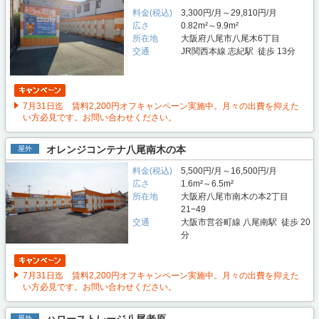
料金(税込)
3,300円/月～29,810円/月
広さ
0.82m²～9.9m²
所在地
大阪府八尾市八尾木6丁目
交通
JR関西本線 志紀駅 徒歩 13分
7月31日迄 賃料2,200円オフキャンペーン実施中。月々の出費を抑えた
い方必見です。お問い合わせください。
オレンジコンテナ八尾南木の本
屋外
料金(税込)
5,500円/月～16,500円/月
広さ
1.6m²～6.5m²
所在地
大阪府八尾市南木の本2丁目
21−49
交通
大阪市営谷町線 八尾南駅 徒歩 20
分
7月31日迄 賃料2,200円オフキャンペーン実施中。月々の出費を抑えた
い方必見です。お問い合わせください。
屋外