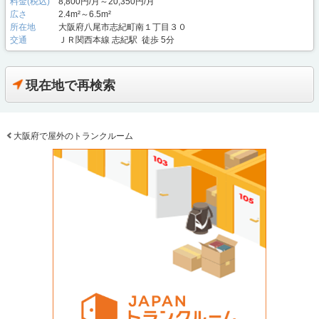
料金(税込)
8,800円/月～20,350円/月
広さ
2.4m²～6.5m²
所在地
大阪府八尾市志紀町南１丁目３０
交通
ＪＲ関西本線 志紀駅 徒歩 5分
現在地で再検索
大阪府で屋外のトランクルーム