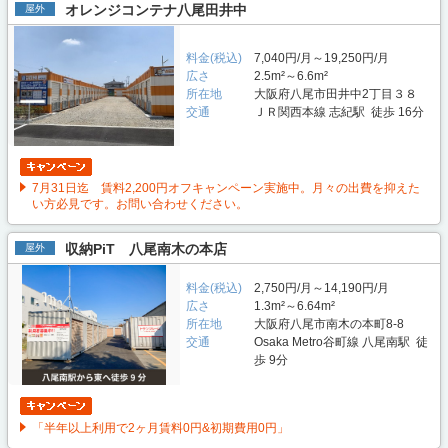
オレンジコンテナ八尾田井中
屋外
料金(税込)
7,040円/月～19,250円/月
広さ
2.5m²～6.6m²
所在地
大阪府八尾市田井中2丁目３８
交通
ＪＲ関西本線 志紀駅 徒歩 16分
7月31日迄 賃料2,200円オフキャンペーン実施中。月々の出費を抑えた
い方必見です。お問い合わせください。
収納PiT 八尾南木の本店
屋外
料金(税込)
2,750円/月～14,190円/月
広さ
1.3m²～6.64m²
所在地
大阪府八尾市南木の本町8-8
交通
Osaka Metro谷町線 八尾南駅 徒
歩 9分
「半年以上利用で2ヶ月賃料0円&初期費用0円」