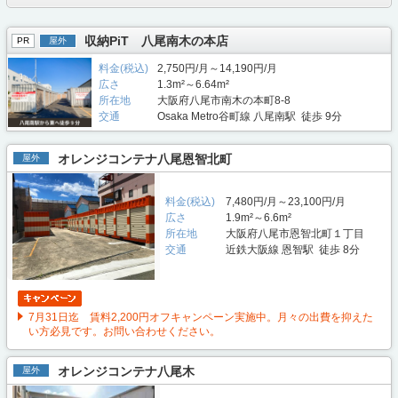
収納PiT 八尾南木の本店
PR
屋外
料金(税込)
2,750円/月～14,190円/月
広さ
1.3m²～6.64m²
所在地
大阪府八尾市南木の本町8-8
交通
Osaka Metro谷町線 八尾南駅 徒歩 9分
オレンジコンテナ八尾恩智北町
屋外
料金(税込)
7,480円/月～23,100円/月
広さ
1.9m²～6.6m²
所在地
大阪府八尾市恩智北町１丁目
交通
近鉄大阪線 恩智駅 徒歩 8分
7月31日迄 賃料2,200円オフキャンペーン実施中。月々の出費を抑えた
い方必見です。お問い合わせください。
オレンジコンテナ八尾木
屋外