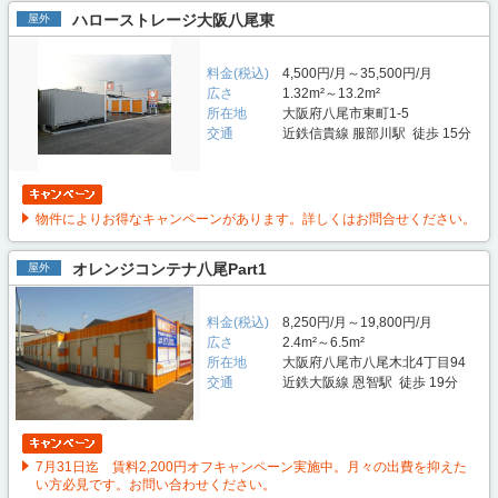
ハローストレージ大阪八尾東
屋外
料金(税込)
4,500円/月～35,500円/月
広さ
1.32m²～13.2m²
所在地
大阪府八尾市東町1-5
交通
近鉄信貴線 服部川駅 徒歩 15分
物件によりお得なキャンペーンがあります。詳しくはお問合せください。
オレンジコンテナ八尾Part1
屋外
料金(税込)
8,250円/月～19,800円/月
広さ
2.4m²～6.5m²
所在地
大阪府八尾市八尾木北4丁目94
交通
近鉄大阪線 恩智駅 徒歩 19分
7月31日迄 賃料2,200円オフキャンペーン実施中。月々の出費を抑えた
い方必見です。お問い合わせください。