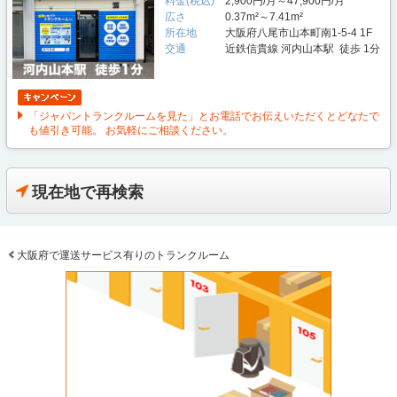
料金(税込)
2,900円/月～47,900円/月
広さ
0.37m²～7.41m²
所在地
大阪府八尾市山本町南1-5-4 1F
交通
近鉄信貴線 河内山本駅 徒歩 1分
「ジャパントランクルームを見た」とお電話でお伝えいただくとどなたで
も値引き可能。 お気軽にご相談ください。
現在地で再検索
大阪府で運送サービス有りのトランクルーム