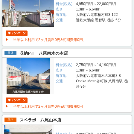
料金(税込)
4,950円/月～22,000円/月
広さ
1.3m²～6.64m²
所在地
大阪府八尾市柏村町3-122
交通
近鉄大阪線 恩智駅 徒歩 5分
「半年以上利用で2ヶ月賃料0円&初期費用0円」
収納PiT 八尾南木の本店
屋外
料金(税込)
2,750円/月～14,190円/月
広さ
1.3m²～6.64m²
所在地
大阪府八尾市南木の本町8-8
交通
Osaka Metro谷町線 八尾南駅 徒
歩 9分
「半年以上利用で2ヶ月賃料0円&初期費用0円」
スペラボ 八尾山本店
屋内