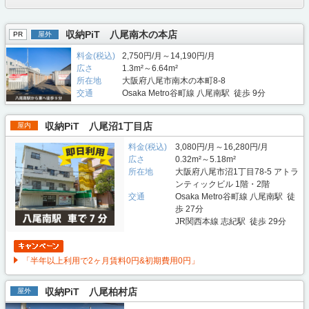
収納PiT 八尾南木の本店
PR
屋外
料金(税込)
2,750円/月～14,190円/月
広さ
1.3m²～6.64m²
所在地
大阪府八尾市南木の本町8-8
交通
Osaka Metro谷町線 八尾南駅 徒歩 9分
収納PiT 八尾沼1丁目店
屋内
料金(税込)
3,080円/月～16,280円/月
広さ
0.32m²～5.18m²
所在地
大阪府八尾市沼1丁目78-5 アトラ
ンティックビル 1階・2階
交通
Osaka Metro谷町線 八尾南駅 徒
歩 27分
JR関西本線 志紀駅 徒歩 29分
「半年以上利用で2ヶ月賃料0円&初期費用0円」
収納PiT 八尾柏村店
屋外