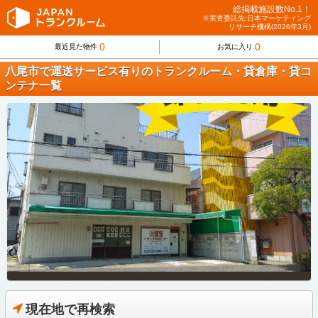
総掲載施設数No.1！
※実査委託先:日本マーケティング
リサーチ機構(2026年3月)
0
0
最近見た物件
お気に入り
八尾市で運送サービス有りのトランクルーム・貸倉庫・貸コ
ンテナ一覧
現在地で再検索