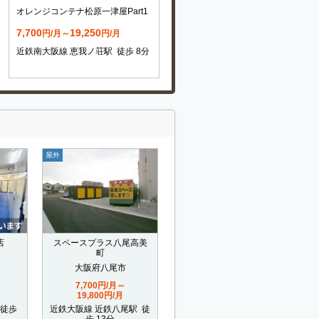
オレンジコンテナ松原一津屋Part1
7,700
19,250
円/月～
円/月
近鉄南大阪線 恵我ノ荘駅 徒歩 8分
屋外
店
スペースプラス八尾高美
町
大阪府八尾市
7,700円/月～
19,800円/月
 徒歩
近鉄大阪線 近鉄八尾駅 徒
歩 13分