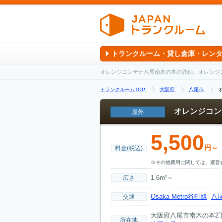
トランクルーム・貸し倉庫・レン
オレンジコンテナ八尾南木の本の詳細。オレンジ
トランクルームTOP
大阪府
八尾市
オレンジコン
屋外
5,500
円～
料金(税込)
※その他費用に関しては、運営
1.6m²～
広さ
Osaka Metro谷町線
八
交通
大阪府八尾市南木の本2丁目
所在地