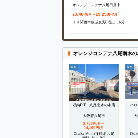
オレンジコンテナ八尾田井中
7,040
19,250
円/月～
円/月
ＪＲ関西本線 志紀駅 徒歩 16分
オレンジコンテナ八尾南木の
屋外
屋外
収納PiT 八尾南木の本店
ハロ
大阪府八尾市
大
2,750円/月～
14,190円/月
Osaka Metro谷町線 八尾
Osa
南駅 徒歩 9分