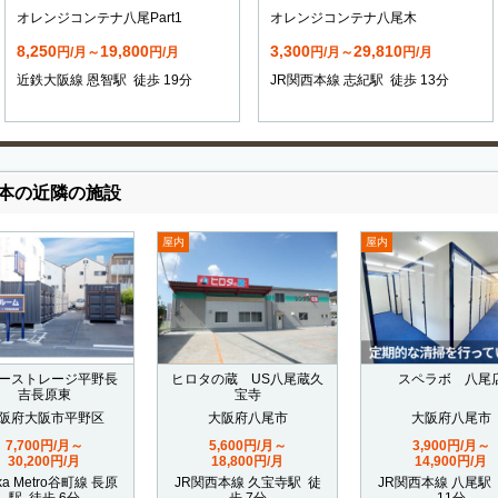
オレンジコンテナ八尾Part1
オレンジコンテナ八尾木
8,250
19,800
3,300
29,810
円/月～
円/月
円/月～
円/月
近鉄大阪線 恩智駅 徒歩 19分
JR関西本線 志紀駅 徒歩 13分
本の近隣の施設
屋内
屋内
ーストレージ平野長
ヒロタの蔵 US八尾蔵久
スペラボ 八尾
吉長原東
宝寺
阪府大阪市平野区
大阪府八尾市
大阪府八尾市
7,700円/月～
5,600円/月～
3,900円/月～
30,200円/月
18,800円/月
14,900円/月
ka Metro谷町線 長原
JR関西本線 久宝寺駅 徒
JR関西本線 八尾駅
駅 徒歩 6分
歩 7分
11分