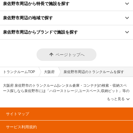
泉佐野市周辺から特長で施設を探す
泉佐野市周辺の地域で探す
泉佐野市周辺からブランドで施設を探す
ページトップへ
トランクルームTOP
大阪府
泉佐野市周辺のトランクルームを探す
大阪府 泉佐野市のトランクルーム[レンタル倉庫・コンテナ]の検索・収納スペ
ース探しなら泉佐野市には「ハローストレージ,ユースペース,収納ピット」等の
ブランドが掲載されています。借りたい地域から探して、広さ・料金[賃料]・セ
キュリティ・空調完備・24時間出し入れ可能などの希望条件で絞込み！豊富な
物件数から様々な方法でご希望の収納スペースを簡単に探せるトランクルーム
情報サイトです。泉佐野市で気になるトランクルームを見つけたら、メールか
サイトマップ
電話でお問合せが可能です（無料）。
サービス利用規約