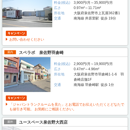
料金(税込)
3,900円/月～35,900円/月
広さ
0.97m²～11.71m²
所在地
大阪府泉佐野市上瓦屋362番1
交通
南海線 井原里駅 徒歩 19分
お問い合わせください
スペラボ 泉佐野羽倉崎
屋内
料金(税込)
2,900円/月～19,900円/月
広さ
0.47m²～4.96m²
所在地
大阪府泉佐野市羽倉崎1-1-6 羽
倉崎店舗1F
交通
南海線 羽倉崎駅 徒歩 1分
「ジャパントランクルームを見た」とお電話でお伝えいただくとどなたで
も値引き可能。 お気軽にご相談ください。
ユースペース泉佐野大西店
屋外