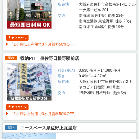
所在地
大阪府泉佐野市高松南3-1-41 テル
ーナ第一ビル 201
交通
南海線 泉佐野駅 徒歩 23分
南海空港線 泉佐野駅 徒歩 23分
南海線 羽倉崎駅 徒歩 19分
「1ヶ月以上利用で3ヶ月賃料50%OFF」
収納PIT 泉佐野日根野駅前店
屋内
料金(税込)
3,630円/月～14,080円/月
広さ
0.49m²～4.37m²
所在地
大阪府泉佐野市日根野4097‐2 ミ
ヤコピア日根野 303号室
交通
JR阪和線 日根野駅 徒歩 3分
「1ヶ月以上利用で3ヶ月賃料50%OFF」
ユースペース泉佐野上瓦屋店
屋外