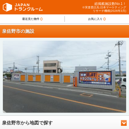
総掲載施設数No.1！
※実査委託先:日本マーケティング
リサーチ機構(2026年3月)
0
0
最近見た物件
お気に入り
泉佐野市の施設
泉佐野市から地図で探す