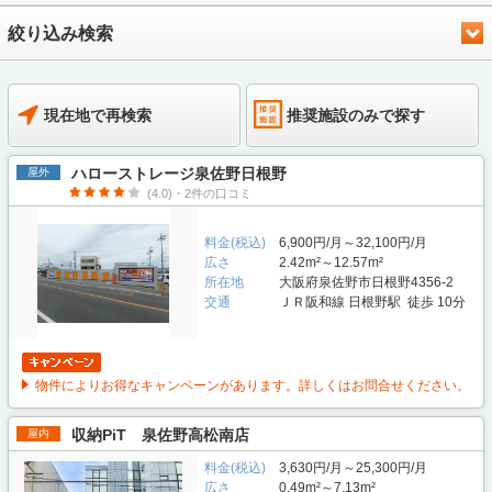
絞り込み検索
現在地で再検索
推奨施設のみで探す
ハローストレージ泉佐野日根野
屋外
(4.0)・2件の口コミ
料金(税込)
6,900円/月～32,100円/月
広さ
2.42m²～12.57m²
所在地
大阪府泉佐野市日根野4356-2
交通
ＪＲ阪和線 日根野駅 徒歩 10分
物件によりお得なキャンペーンがあります。詳しくはお問合せください。
収納PiT 泉佐野高松南店
屋内
料金(税込)
3,630円/月～25,300円/月
広さ
0.49m²～7.13m²