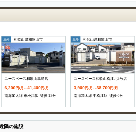
和歌山県和歌山市
和歌山県和歌山市
屋外
屋外
ユースペース和歌山狐島店
ユースペース和歌山松江北2号店
6,200
41,400
3,900
38,700
円/月～
円/月
円/月～
円/月
南海加太線 東松江駅 徒歩 12分
南海加太線 中松江駅 徒歩 6分
近隣の施設