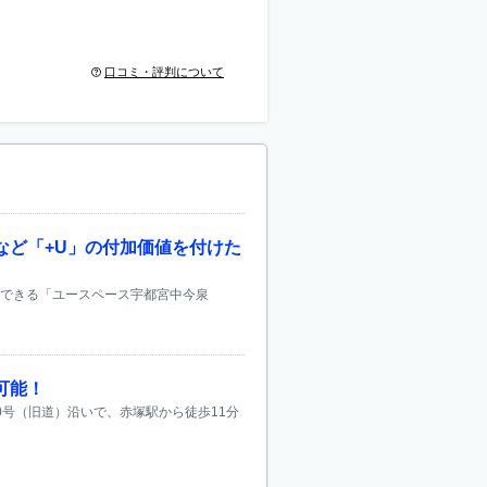
口コミ・評判について
など「+U」の付加価値を付けた
スできる「ユースペース宇都宮中今泉
可能！
0号（旧道）沿いで、赤塚駅から徒歩11分