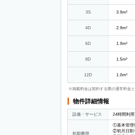
3S
3.9m²
4D
2.9m²
6D
1.9m²
8D
1.5m²
12D
1.0m²
※掲載料金は契約する際の通常料金と
物件詳細情報
設備・サービス
24時間利
①基本管理
②初月日割
初期費用