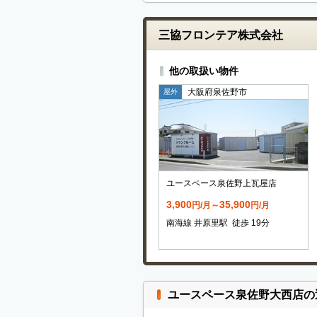
三協フロンテア株式会社
他の取扱い物件
大阪府泉佐野市
屋外
ユースペース泉佐野上瓦屋店
3,900
35,900
円/月～
円/月
南海線 井原里駅 徒歩 19分
ユースペース泉佐野大西店の