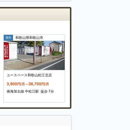
和歌山県和歌山市
屋外
ユースペース和歌山松江北店
3,900
38,700
円/月～
円/月
南海加太線 中松江駅 徒歩 7分