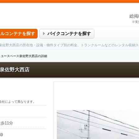
総掲
※実
タルコンテナを探す
バイクコンテナを探す
泉佐野大西店の所在地・設備・物件タイプ別の料金。トランクルームなどのレンタル収納ス
ユースペース泉佐野大西店の詳細
泉佐野大西店
会社によって異なります。
歩11分
9