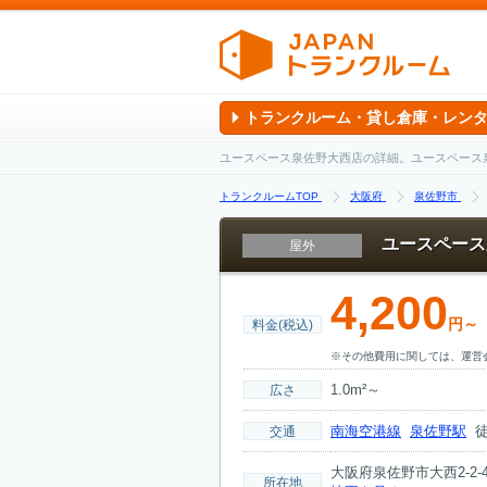
トランクルーム・貸し倉庫・レン
ユースペース泉佐野大西店の詳細。ユースペース
トランクルームTOP
大阪府
泉佐野市
ユースペース
屋外
4,200
円～
料金(税込)
※その他費用に関しては、運営
1.0m²～
広さ
南海空港線
泉佐野駅
徒
交通
大阪府泉佐野市大西2-2-4
所在地