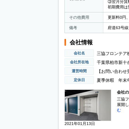
③翌月分賃
初期費用は
その他費用
更新料0円
備考
府道63号
会社情報
三協フロンテア
会社名
千葉県柏市新十
会社所在地
【お問い合わせ受
運営時間
夏季休暇 年末
定休日
会社の
三協フ
展開し
む
2021年01月13日