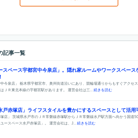
の記事一覧
ースペース宇都宮中今泉店」。隠れ家ルームやワークスペース
！
中今泉店」 栃木県宇都宮市、奥州街道沿いにあり、競輪場通りからもすぐアクセ
はＪＲ東北本線の宇都宮駅があります。 運営会社は三...
続きを読む
水戸赤塚店」ライフスタイルを豊かにするスペースとして活用
塚店」 茨城県水戸市のＪＲ常磐線赤塚駅からＪＲ常磐線水戸駅方面へ向かう国道5
ースペース水戸赤塚店」。 運営会社は、J...
続きを読む