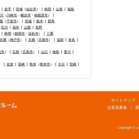
岩手
宮城
（
仙台市
）
秋田
山形
福島
奈川
（
川崎市
・
横浜市
・
相模原市
）
葉
（
千葉市
）
茨城
栃木
群馬
石川
福井
山梨
長野
静岡
（
静岡市
・
浜松市
）
三重
兵庫
（
神戸市
）
京都
（
京都市
）
滋賀
奈良
山市
）
広島
（
広島市
）
山口
徳島
香川
）
佐賀
長崎
熊本
（
熊本市
）
大分
宮崎
サイトマップ
従業員募集
運
Copyright © 