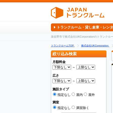
トランクルーム・貸し倉庫・レン
泉佐野市で株式会社UKCorporationのトラン
トランクルームTOP
株式会社UKCorporation
絞り込み検索
月額料金
～
広さ
～
施設タイプ
指定なし
屋内
屋外
満室
指定なし
満室除く