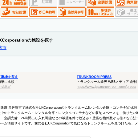
rporationの施設を探す
林市
駐車場を探す
TRUNKROOM PRESS
簡単に比較！
トランクルーム業界 WEBメディア 創刊
m/bike/
https://www.japantrunkroom.com/press/
阪府 泉佐野市で株式会社UKCorporationのトランクルーム[レンタル倉庫・コンテナ]の比較・
載中のトランクルーム・レンタル倉庫・レンタルコンテナなどの収納スペースを、借りたい地
ィ・空調完備・24時間出し入れ可能などの希望条件で絞込み！豊富な物件数から様々な方法
ルーム情報サイトです。株式会社UKCorporationで気になるトランクルームを見つけた