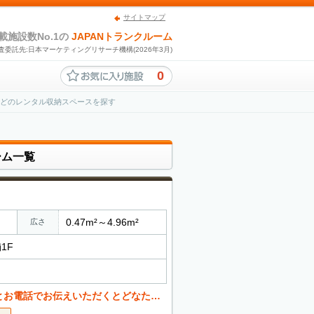
サイトマップ
載施設数No.1の
JAPANトランクルーム
査委託先:日本マーケティングリサーチ機構(2026年3月)
0
ームなどのレンタル収納スペースを探す
ーム一覧
0.47m²～4.96m²
広さ
1F
くとどなたでも値引き可能。 お気軽にご相談ください。