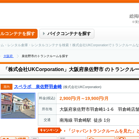
総掲
※実
タルコンテナを探す
バイクコンテナを探す
クルーム・レンタル倉庫・レンタルコンテナを検索！株式会社UKCorporationでトランクル
大阪府
泉佐野市のトランクルームを探す
「株式会社UKCorporation」大阪府泉佐野市
のトランクル
スペラボ 泉佐野羽倉崎
屋内
(株式会社UKCorporation)
2,900円/月～19,900円/月
料金(税込)
大阪府泉佐野市羽倉崎1-1-6 羽倉崎店舗
所在地
南海線 羽倉崎駅 徒歩 1分
交通
「ジャパントランクルームを見た」とお電話でお伝えいただ