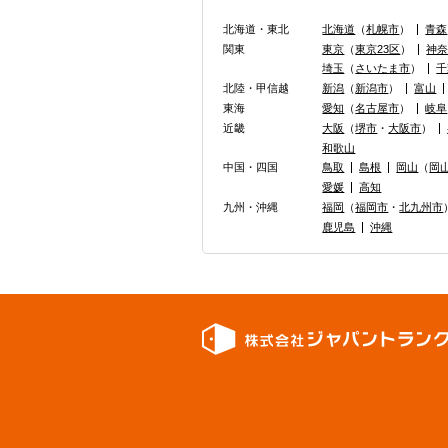
北海道・東北
北海道
（
札幌市
）
青森
関東
東京
（
東京23区
）
神
埼玉
（
さいたま市
）
千
北陸・甲信越
新潟
（
新潟市
）
富山
東海
愛知
（
名古屋市
）
岐阜
近畿
大阪
（
堺市
・
大阪市
）
和歌山
中国・四国
鳥取
島根
岡山
（
岡
愛媛
高知
九州・沖縄
福岡
（
福岡市
・
北九州市
鹿児島
沖縄