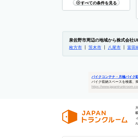
すべての条件を見る
泉佐野市周辺の地域から株式会社UKCo
枚方市
茨木市
八尾市
富田
バイクコンテナ・月極バイク
バイク収納スペースを検索、
https://www.japantrunkroom.co
大