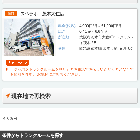
スペラボ 茨木大住店
屋内
料金(税込)
4,900円/月～51,900円/月
広さ
0.41m²～6.64m²
所在地
大阪府茨木市大住町2-5 ジャンテ
ィ茨木 2F
交通
阪急京都本線 茨木市駅 徒歩 6分
「ジャパントランクルームを見た」とお電話でお伝えいただくとどなたで
も値引き可能。 お気軽にご相談ください。
現在地で再検索
大阪府
条件からトランクルームを探す