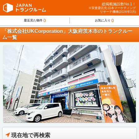
総掲載施設数No.1！
※実査委託先:日本マーケティング
リサーチ機構(2026年3月)
0
0
最近見た物件
お気に入り
「株式会社UKCorporation」大阪府茨木市のトランクルー
ム一覧
現在地で再検索