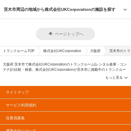
茨木市周辺の地域から株式会社UKCorporationの施設を探す
ページトップへ
トランクルームTOP
株式会社UKCorporation
大阪府
茨木市のトラ
大阪府 茨木市で株式会社UKCorporationのトランクルーム[レンタル倉庫・コン
テナ]の比較・検索。株式会社UKCorporationが茨木市に掲載中のトランクルー
ム・レンタル倉庫・レンタルコンテナなどの収納スペースを、借りたい地域か
ら探して、広さ・料金[賃料]・セキュリティ・空調完備・24時間出し入れ可能な
どの希望条件で絞込み！豊富な物件数から様々な方法でご希望の収納スペース
を簡単に探せるトランクルーム情報サイトです。株式会社UKCorporationで気
サイトマップ
になるトランクルームを見つけたら、メールか電話でお問合せが可能です（無
料）。
サービス利用規約
従業員募集
運営会社について