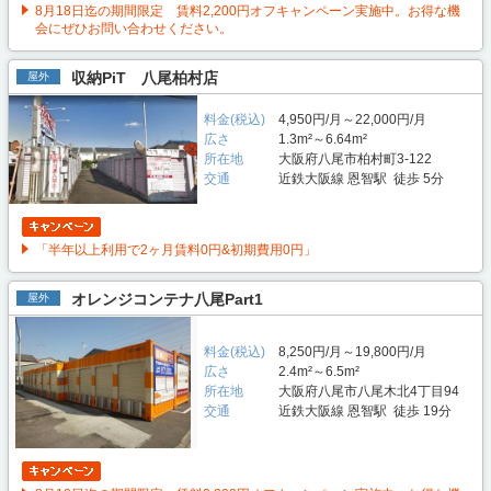
8月18日迄の期間限定 賃料2,200円オフキャンペーン実施中。お得な機
会にぜひお問い合わせください。
収納PiT 八尾柏村店
屋外
料金(税込)
4,950円/月～22,000円/月
広さ
1.3m²～6.64m²
所在地
大阪府八尾市柏村町3-122
交通
近鉄大阪線 恩智駅 徒歩 5分
「半年以上利用で2ヶ月賃料0円&初期費用0円」
オレンジコンテナ八尾Part1
屋外
料金(税込)
8,250円/月～19,800円/月
広さ
2.4m²～6.5m²
所在地
大阪府八尾市八尾木北4丁目94
交通
近鉄大阪線 恩智駅 徒歩 19分