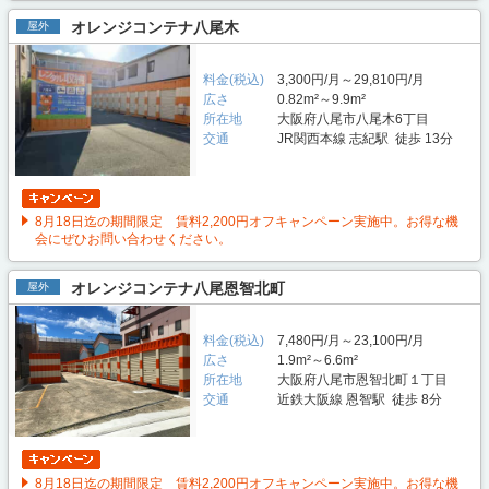
オレンジコンテナ八尾木
屋外
料金(税込)
3,300円/月～29,810円/月
広さ
0.82m²～9.9m²
所在地
大阪府八尾市八尾木6丁目
交通
JR関西本線 志紀駅 徒歩 13分
8月18日迄の期間限定 賃料2,200円オフキャンペーン実施中。お得な機
会にぜひお問い合わせください。
オレンジコンテナ八尾恩智北町
屋外
料金(税込)
7,480円/月～23,100円/月
広さ
1.9m²～6.6m²
所在地
大阪府八尾市恩智北町１丁目
交通
近鉄大阪線 恩智駅 徒歩 8分
8月18日迄の期間限定 賃料2,200円オフキャンペーン実施中。お得な機