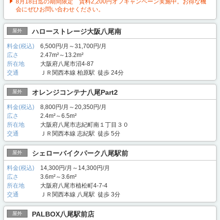
8月18日迄の期間限定 賃料2,200円オフキャンペーン実施中。お得な機
会にぜひお問い合わせください。
ハローストレージ大阪八尾南
屋外
料金(税込)
6,500円/月～31,700円/月
広さ
2.47m²～13.2m²
所在地
大阪府八尾市沼4-87
交通
ＪＲ関西本線 柏原駅 徒歩 24分
オレンジコンテナ八尾Part2
屋外
料金(税込)
8,800円/月～20,350円/月
広さ
2.4m²～6.5m²
所在地
大阪府八尾市志紀町南１丁目３０
交通
ＪＲ関西本線 志紀駅 徒歩 5分
シェローバイクパーク八尾駅前
屋外
料金(税込)
14,300円/月～14,300円/月
広さ
3.6m²～3.6m²
所在地
大阪府八尾市植松町4-7-4
交通
ＪＲ関西本線 八尾駅 徒歩 3分
PALBOX八尾駅前店
屋外