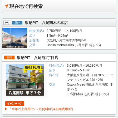
現在地で再検索
収納PiT 八尾南木の本店
PR
屋外
料金(税込)
2,750円/月～14,190円/月
広さ
1.3m²～6.64m²
所在地
大阪府八尾市南木の本町8-8
交通
Osaka Metro谷町線 八尾南駅 徒歩 9分
収納PiT 八尾沼1丁目店
屋内
料金(税込)
3,080円/月～16,280円/月
広さ
0.32m²～5.18m²
所在地
大阪府八尾市沼1丁目78-5 アトラ
ンティックビル 1階・2階
交通
Osaka Metro谷町線 八尾南駅 徒
歩 27分
JR関西本線 志紀駅 徒歩 29分
「半年以上利用で2ヶ月賃料0円&初期費用0円」