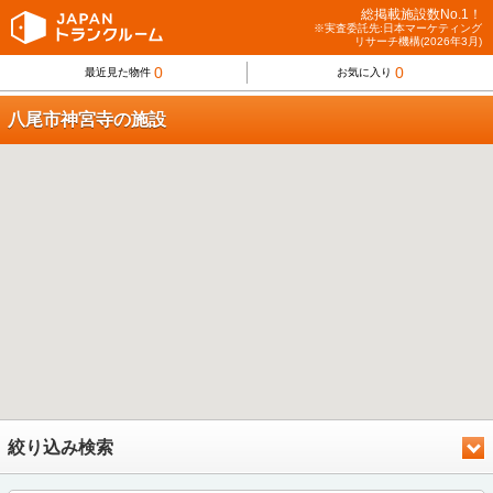
総掲載施設数No.1！
※実査委託先:日本マーケティング
リサーチ機構(2026年3月)
0
0
最近見た物件
お気に入り
八尾市神宮寺の施設
絞り込み検索