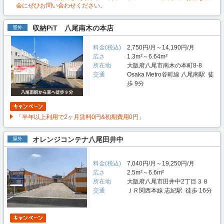
会にぜひお問い合わせください。
収納PiT 八尾南木の本店
屋外
料金(税込)
2,750円/月～14,190円/月
広さ
1.3m²～6.64m²
所在地
大阪府八尾市南木の本町8-8
交通
Osaka Metro谷町線 八尾南駅 徒
歩 9分
「半年以上利用で2ヶ月賃料0円&初期費用0円」
オレンジコンテナ八尾田井中
屋外
料金(税込)
7,040円/月～19,250円/月
広さ
2.5m²～6.6m²
所在地
大阪府八尾市田井中2丁目３８
交通
ＪＲ関西本線 志紀駅 徒歩 16分