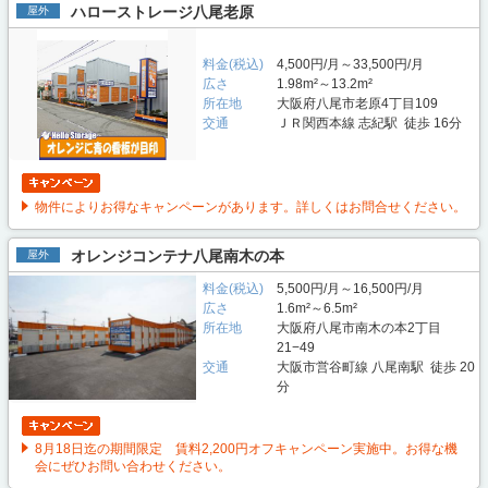
ハローストレージ八尾老原
屋外
料金(税込)
4,500円/月～33,500円/月
広さ
1.98m²～13.2m²
所在地
大阪府八尾市老原4丁目109
交通
ＪＲ関西本線 志紀駅 徒歩 16分
物件によりお得なキャンペーンがあります。詳しくはお問合せください。
オレンジコンテナ八尾南木の本
屋外
料金(税込)
5,500円/月～16,500円/月
広さ
1.6m²～6.5m²
所在地
大阪府八尾市南木の本2丁目
21−49
交通
大阪市営谷町線 八尾南駅 徒歩 20
分
8月18日迄の期間限定 賃料2,200円オフキャンペーン実施中。お得な機
会にぜひお問い合わせください。