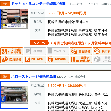
ドッとあ～るコンテナ長崎鍛冶屋町
屋内
(株式会社ユーティライズ 福岡支店
5,500円/月～52,800円/月
料金(税込)
長崎県長崎市鍛冶屋町5-70
所在地
長崎電気軌道1系統 崇福寺駅 徒歩 4分
交通
長崎電気軌道1系統 思案橋駅 徒歩 5分
今月ご契約者様限定 6ヶ月賃料半額キャンペーン実施中
ハローストレージ長崎樺島町
屋内
(エリアリンク株式会社)
6,600円/月～39,600円/月
料金(税込)
長崎県長崎市樺島町9番地10、9番地11
所在地
長崎電気軌道1系統 大波止駅 徒歩 5分
交通
長崎電気軌道1系統 出島駅 徒歩 7分