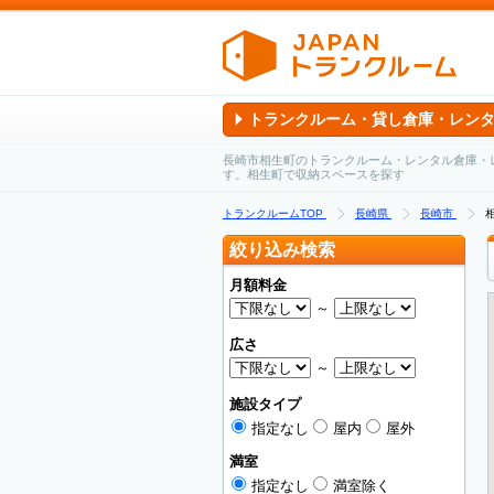
トランクルーム・貸し倉庫・レン
長崎市相生町のトランクルーム・レンタル倉庫・
す。相生町で収納スペースを探す
トランクルームTOP
長崎県
長崎市
絞り込み検索
月額料金
～
広さ
～
施設タイプ
指定なし
屋内
屋外
満室
指定なし
満室除く