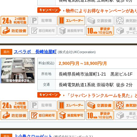
長崎電気軌道1系統 五島町駅 徒歩 8分
物件によりお得なキャンペーンがあ
スペラボ 長崎油屋町
屋内
(株式会社UKCorporation)
2,900円/月～18,900円/月
料金(税込)
長崎県長崎市油屋町1-21 黒岩ビル1F
所在地
長崎電気軌道1系統 崇福寺駅 徒歩 2分
交通
「ジャパントランクルームを見た」とお電話でお伝えいただ
上小島クローゼット
屋内
(株式会社マリンボックス)