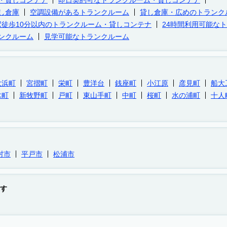
・貸しコンテナ
即日契約可なトランクルーム・貸しコンテナ
し倉庫
空調設備があるトランクルーム
貸し倉庫・広めのトランク
駅徒歩10分以内のトランクルーム・貸しコンテナ
24時間利用可能な
ンクルーム
見学可能なトランクルーム
大浜町
宮摺町
栄町
豊洋台
銭座町
小江原
彦見町
船大
木町
新牧野町
戸町
東山手町
中町
桜町
水の浦町
十人
村市
平戸市
松浦市
す