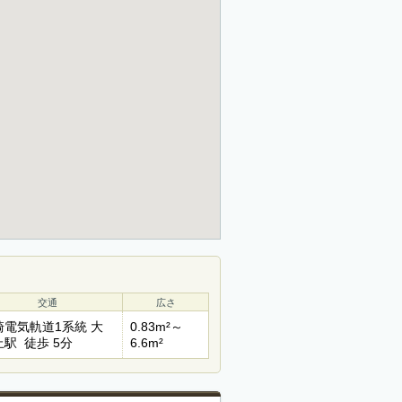
交通
広さ
崎電気軌道1系統 大
0.83m²～
止駅 徒歩 5分
6.6m²