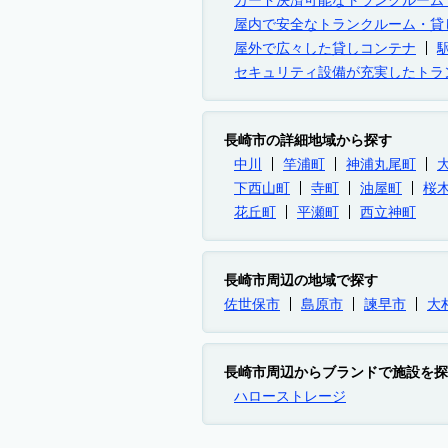
カード決済可能なトランクルーム
屋内で安全なトランクルーム・貸
屋外で広々した貸しコンテナ
セキュリティ設備が充実したトラ
長崎市の詳細地域から探す
中川
竿浦町
神浦丸尾町
下西山町
寺町
油屋町
桜
花丘町
平瀬町
西立神町
長崎市周辺の地域で探す
佐世保市
島原市
諫早市
大
長崎市周辺からブランドで施設を探
ハローストレージ