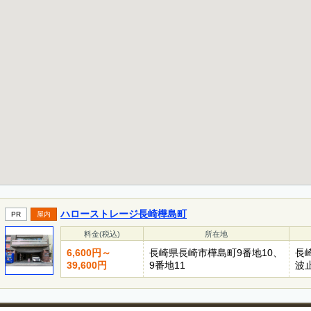
ハローストレージ長崎樺島町
PR
屋内
料金(税込)
所在地
6,600円～
長崎県長崎市樺島町9番地10、
長
39,600円
9番地11
波