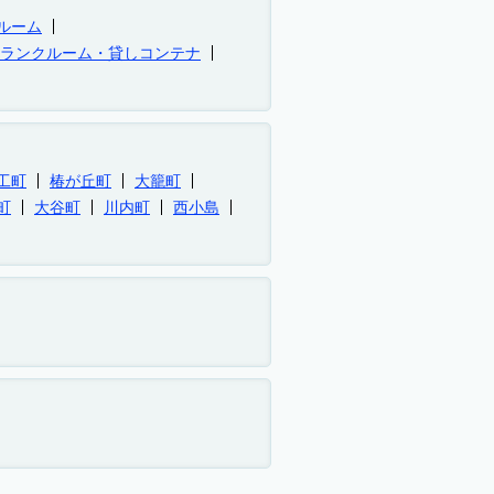
ルーム
トランクルーム・貸しコンテナ
工町
椿が丘町
大籠町
町
大谷町
川内町
西小島