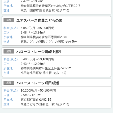
広さ
2.47m²～13.2m²
所在地
神奈川県横浜市青葉区たちばな台1丁目19-7
交通
東急田園都市線 青葉台駅 徒歩 26分
ユアスペース青葉こどもの国
屋外
料金(税込)
6,050円/月～55,000円/月
広さ
2.48m²～13.34m²
所在地
神奈川県横浜市青葉区恩田町2076-1
交通
東急こどもの国線 こどもの国駅 徒歩 5分
ハローストレージ川崎上麻生
屋外
料金(税込)
8,400円/月～53,100円/月
広さ
2.43m²～12.96m²
所在地
神奈川県川崎市麻生区上麻生7-23-12
交通
小田急小田原線 柿生駅 徒歩 18分
ハローストレージ町田成瀬
屋外
料金(税込)
10,200円/月～50,100円/月
広さ
2.5m²～12.9m²
所在地
東京都町田市成瀬2-15
交通
東急こどもの国線 恩田駅 徒歩 20分