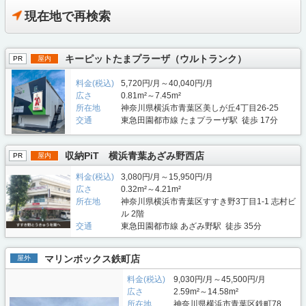
現在地で再検索
キーピットたまプラーザ（ウルトランク）
PR
屋内
料金(税込)
5,720円/月～40,040円/月
広さ
0.81m²～7.45m²
所在地
神奈川県横浜市青葉区美しが丘4丁目26-25
交通
東急田園都市線 たまプラーザ駅 徒歩 17分
収納PiT 横浜青葉あざみ野西店
PR
屋内
料金(税込)
3,080円/月～15,950円/月
広さ
0.32m²～4.21m²
所在地
神奈川県横浜市青葉区すすき野3丁目1-1 志村ビ
ル 2階
交通
東急田園都市線 あざみ野駅 徒歩 35分
マリンボックス鉄町店
屋外
料金(税込)
9,030円/月～45,500円/月
広さ
2.59m²～14.58m²
所在地
神奈川県横浜市青葉区鉄町78