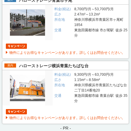
ハローストレージ青葉市ヶ尾
料金(税込)
8,700円/月～53,700円/月
広さ
2.47m²～13.2m²
所在地
神奈川県横浜市青葉区市ヶ尾町
1854
交通
東急田園都市線 市が尾駅 徒歩 25
分
物件によりお得なキャンペーンがあります。詳しくはお問合せください。
ハローストレージ横浜青葉たちばな台
屋内
料金(税込)
9,300円/月～63,700円/月
広さ
1.15m²～8.58m²
所在地
神奈川県横浜市青葉区たちばな台
二丁目14番地20
交通
東急田園都市線 青葉台駅 徒歩 35
分
物件によりお得なキャンペーンがあります。詳しくはお問合せください。
- PR -