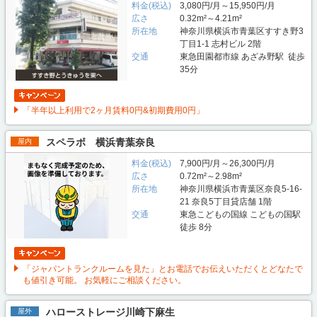
料金(税込)
3,080円/月～15,950円/月
広さ
0.32m²～4.21m²
所在地
神奈川県横浜市青葉区すすき野3
丁目1-1 志村ビル 2階
交通
東急田園都市線 あざみ野駅 徒歩
35分
「半年以上利用で2ヶ月賃料0円&初期費用0円」
スペラボ 横浜青葉奈良
屋内
料金(税込)
7,900円/月～26,300円/月
広さ
0.72m²～2.98m²
所在地
神奈川県横浜市青葉区奈良5-16-
21 奈良5丁目貸店舗 1階
交通
東急こどもの国線 こどもの国駅
徒歩 8分
「ジャパントランクルームを見た」とお電話でお伝えいただくとどなたで
も値引き可能。 お気軽にご相談ください。
ハローストレージ川崎下麻生
屋外