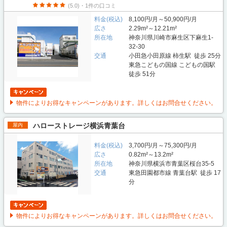
(5.0)・1件の口コミ
料金(税込)
8,100円/月～50,900円/月
広さ
2.29m²～12.21m²
所在地
神奈川県川崎市麻生区下麻生1-
32-30
交通
小田急小田原線 柿生駅 徒歩 25分
東急こどもの国線 こどもの国駅
徒歩 51分
物件によりお得なキャンペーンがあります。詳しくはお問合せください。
ハローストレージ横浜青葉台
屋内
料金(税込)
3,700円/月～75,300円/月
広さ
0.82m²～13.2m²
所在地
神奈川県横浜市青葉区桜台35-5
交通
東急田園都市線 青葉台駅 徒歩 17
分
物件によりお得なキャンペーンがあります。詳しくはお問合せください。