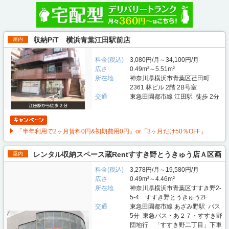
収納PiT 横浜青葉江田駅前店
屋内
料金(税込)
3,080円/月～34,100円/月
広さ
0.49m²～5.51m²
所在地
神奈川県横浜市青葉区荏田町
2361 林ビル 2階 2B号室
交通
東急田園都市線 江田駅 徒歩 2分
「半年利用で2ヶ月賃料0円&初期費用0円」or「3ヶ月だけ50％OFF」
レンタル収納スペース蔵Rentすすき野とうきゅう店Ａ区画
屋内
料金(税込)
3,278円/月～19,580円/月
広さ
0.49m²～4.46m²
所在地
神奈川県横浜市青葉区すすき野2-
5-4 すすき野とうきゅう2F
交通
東急田園都市線 あざみ野駅 バス
5分 東急バス・あ２７・すすき野
団地行 「すすき野二丁目」下車