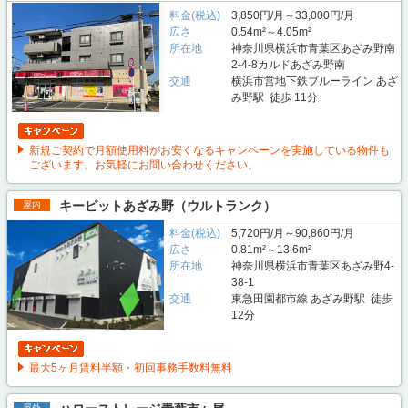
料金(税込)
3,850円/月～33,000円/月
広さ
0.54m²～4.05m²
所在地
神奈川県横浜市青葉区あざみ野南
2-4-8カルドあざみ野南
交通
横浜市営地下鉄ブルーライン あざ
み野駅 徒歩 11分
新規ご契約で月額使用料がお安くなるキャンペーンを実施している物件も
ございます。お気軽にお問い合わせください。
キーピットあざみ野（ウルトランク）
屋内
料金(税込)
5,720円/月～90,860円/月
広さ
0.81m²～13.6m²
所在地
神奈川県横浜市青葉区あざみ野4-
38-1
交通
東急田園都市線 あざみ野駅 徒歩
12分
最大5ヶ月賃料半額・初回事務手数料無料
屋外