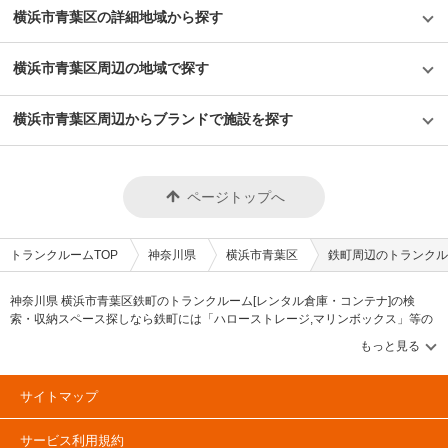
横浜市青葉区の詳細地域から探す
横浜市青葉区周辺の地域で探す
横浜市青葉区周辺からブランドで施設を探す
ページトップへ
トランクルームTOP
神奈川県
横浜市青葉区
鉄町周辺のトランクル
神奈川県 横浜市青葉区鉄町のトランクルーム[レンタル倉庫・コンテナ]の検
索・収納スペース探しなら鉄町には「ハローストレージ,マリンボックス」等の
ブランドが掲載されています。借りたい地域から探して、広さ・料金[賃料]・セ
キュリティ・空調完備・24時間出し入れ可能などの希望条件で絞込み！豊富な
物件数から様々な方法でご希望の収納スペースを簡単に探せるトランクルーム
情報サイトです。鉄町で気になるトランクルームを見つけたら、メールか電話
サイトマップ
でお問合せが可能です（無料）。
サービス利用規約