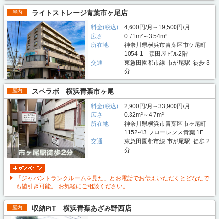
ライトストレージ青葉市ヶ尾店
屋内
料金(税込)
4,600円/月～19,500円/月
広さ
0.71m²～3.54m²
所在地
神奈川県横浜市青葉区市ケ尾町
1054-1 森田屋ビル2階
交通
東急田園都市線 市が尾駅 徒歩 3
分
スペラボ 横浜青葉市ヶ尾
屋内
料金(税込)
2,900円/月～33,900円/月
広さ
0.32m²～4.7m²
所在地
神奈川県横浜市青葉区市ヶ尾町
1152-43 フローレンス青葉 1F
交通
東急田園都市線 市が尾駅 徒歩 2
分
「ジャパントランクルームを見た」とお電話でお伝えいただくとどなたで
も値引き可能。 お気軽にご相談ください。
収納PiT 横浜青葉あざみ野西店
屋内