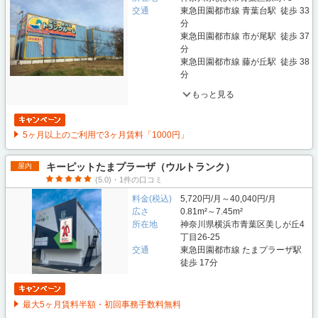
交通
東急田園都市線 青葉台駅 徒歩 33
分
東急田園都市線 市が尾駅 徒歩 37
分
東急田園都市線 藤が丘駅 徒歩 38
分
もっと見る
5ヶ月以上のご利用で3ヶ月賃料「1000円」
キーピットたまプラーザ（ウルトランク）
屋内
(5.0)・1件の口コミ
料金(税込)
5,720円/月～40,040円/月
広さ
0.81m²～7.45m²
所在地
神奈川県横浜市青葉区美しが丘4
丁目26-25
交通
東急田園都市線 たまプラーザ駅
徒歩 17分
最大5ヶ月賃料半額・初回事務手数料無料