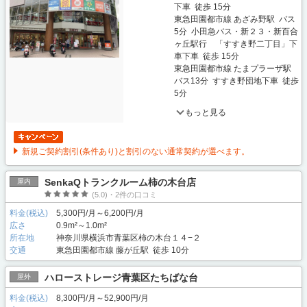
下車 徒歩 15分
東急田園都市線 あざみ野駅 バス
5分 小田急バス・新２３・新百合
ヶ丘駅行 「すすき野二丁目」下
車下車 徒歩 15分
東急田園都市線 たまプラーザ駅
バス13分 すすき野団地下車 徒歩
5分
もっと見る
新規ご契約割引(条件あり)と割引のない通常契約が選べます。
SenkaQトランクルーム柿の木台店
屋内
(5.0)・2件の口コミ
料金(税込)
5,300円/月～6,200円/月
広さ
0.9m²～1.0m²
所在地
神奈川県横浜市青葉区柿の木台１４−２
交通
東急田園都市線 藤が丘駅 徒歩 10分
ハローストレージ青葉区たちばな台
屋外
料金(税込)
8,300円/月～52,900円/月