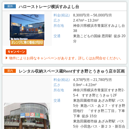
ハローストレージ横浜すみよし台
屋外
料金(税込)
8,300円/月～56,000円/月
広さ
2.47m²～13.2m²
所在地
神奈川県横浜市青葉区すみよし台
38
交通
東急こどもの国線 恩田駅 徒歩 20
分
物件によりお得なキャンペーンがあります。詳しくはお問合せください。
レンタル収納スペース蔵Rentすすき野とうきゅう店Ｂ区画
屋内
料金(税込)
4,378円/月～21,780円/月
広さ
0.9m²～4.22m²
所在地
神奈川県横浜市青葉区すすき野2-
5-4 すすき野とうきゅう2F
交通
東急田園都市線 あざみ野駅 バス
5分 東急バス・あ２７・すすき野
団地行 「すすき野二丁目」下車
下車 徒歩 15分
東急田園都市線 あざみ野駅 バス
5分 小田急バス・新２３・新百合