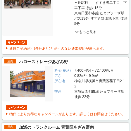
ヶ丘駅行 「すすき野二丁目」下
車下車 徒歩 15分
東急田園都市線 たまプラーザ駅
バス13分 すすき野団地下車 徒歩
5分
もっと見る
新規ご契約割引(条件あり)と割引のない通常契約が選べます。
ハローストレージあざみ野
屋内
料金(税込)
7,400円/月～72,400円/月
広さ
0.82m²～9.9m²
所在地
神奈川県横浜市青葉区荏子田2-1-
2
交通
東急田園都市線 たまプラーザ駅
徒歩 22分
物件によりお得なキャンペーンがあります。詳しくはお問合せください。
加瀬のトランクルーム 青葉区あざみ野南
屋内