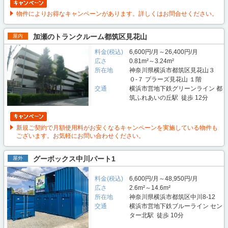
物件によりお得なキャンペーンがあります。詳しくはお問合せください。
加瀬のトランクルーム都筑区見花山
屋内
料金(税込)
6,600円/月～26,400円/月
広さ
0.81m²～3.24m²
所在地
神奈川県横浜市都筑区見花山３
０-７ プラーズ見花山 １階
交通
横浜市営地下鉄グリーンライン 都
筑ふれあいの丘駅 徒歩 12分
新規ご契約で月額使用料がお安くなるキャンペーンを実施している物件も
ございます。お気軽にお問い合わせください。
グーボックス中川パート1
屋外
料金(税込)
6,600円/月～48,950円/月
広さ
2.6m²～14.6m²
所在地
神奈川県横浜市都筑区中川8-12
交通
横浜市営地下鉄ブルーライン セン
ター北駅 徒歩 10分