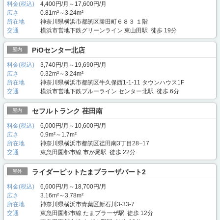
料金(税込)
4,400円/月～17,600円/月
広さ
0.81m²～3.24m²
所在地
神奈川県横浜市都筑区勝田町６８３ １階
交通
横浜市営地下鉄グリーンライン 東山田駅 徒歩 19分
PiOセンター北店
屋内
料金(税込)
3,740円/月～19,690円/月
広さ
0.32m²～3.24m²
所在地
神奈川県横浜市都筑区牛久保西1-1-11 タウンハウス1F
交通
横浜市営地下鉄ブルーライン センター北駅 徒歩 6分
セフルトランク 荏田南
屋内
料金(税込)
6,000円/月～10,600円/月
広さ
0.9m²～1.7m²
所在地
神奈川県横浜市都筑区荏田南3丁目28−17
交通
東急田園都市線 市が尾駅 徒歩 22分
ライダーピットたまプラーザパート2
屋外
料金(税込)
6,600円/月～18,700円/月
広さ
3.16m²～3.78m²
所在地
神奈川県横浜市青葉区新石川3-33-7
交通
東急田園都市線 たまプラーザ駅 徒歩 12分