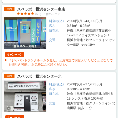
スペラボ 横浜センター南店
屋内
(5.0)・1件の口コミ
料金(税込)
2,900円/月～43,900円/月
広さ
0.34m²～6.93m²
所在地
神奈川県横浜市都筑区荏田東4-
19-23ハイライズマンション 1F
交通
横浜市営地下鉄ブルーライン セン
ター南駅 徒歩 10分
「ジャパントランクルームを見た」とお電話でお伝えいただくとどなたで
も値引き可能。 お気軽にご相談ください。
スペラボ 横浜センター北
屋内
料金(税込)
2,900円/月～27,900円/月
広さ
0.38m²～4.45m²
所在地
神奈川県横浜市都筑区北山田4-8-
19 クレスト石原 105号室
交通
横浜市営地下鉄グリーンライン 北
山田駅 徒歩 11分