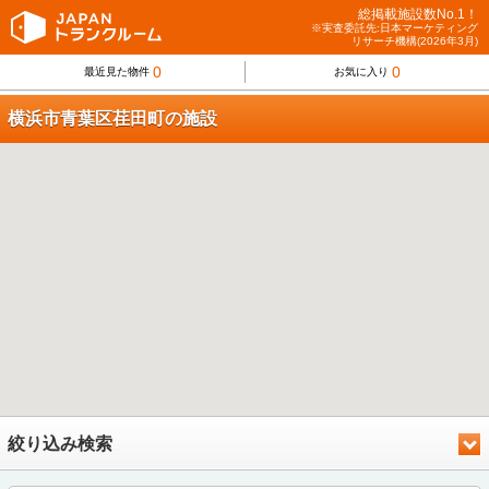
総掲載施設数No.1！
※実査委託先:日本マーケティング
リサーチ機構(2026年3月)
0
0
最近見た物件
お気に入り
横浜市青葉区荏田町の施設
絞り込み検索