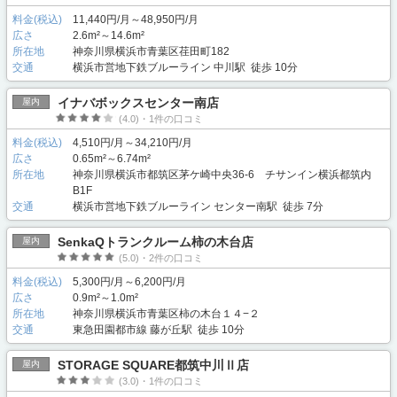
料金(税込)
11,440円/月～48,950円/月
広さ
2.6m²～14.6m²
所在地
神奈川県横浜市青葉区荏田町182
交通
横浜市営地下鉄ブルーライン 中川駅 徒歩 10分
イナバボックスセンター南店
屋内
(4.0)・1件の口コミ
料金(税込)
4,510円/月～34,210円/月
広さ
0.65m²～6.74m²
所在地
神奈川県横浜市都筑区茅ケ崎中央36-6 チサンイン横浜都筑内
B1F
交通
横浜市営地下鉄ブルーライン センター南駅 徒歩 7分
SenkaQトランクルーム柿の木台店
屋内
(5.0)・2件の口コミ
料金(税込)
5,300円/月～6,200円/月
広さ
0.9m²～1.0m²
所在地
神奈川県横浜市青葉区柿の木台１４−２
交通
東急田園都市線 藤が丘駅 徒歩 10分
STORAGE SQUARE都筑中川Ⅱ店
屋内
(3.0)・1件の口コミ