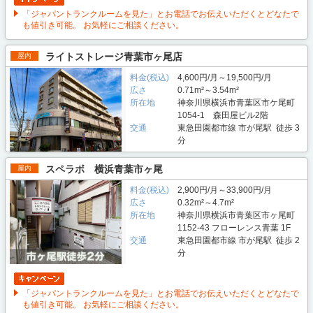
「ジャパントランクルームを見た」とお電話でお伝えいただくとどなたで
も値引き可能。 お気軽にご相談ください。
ライトストレージ青葉市ヶ尾店
屋内
料金(税込)
4,600円/月～19,500円/月
広さ
0.71m²～3.54m²
所在地
神奈川県横浜市青葉区市ケ尾町
1054-1 森田屋ビル2階
交通
東急田園都市線 市が尾駅 徒歩 3
分
スペラボ 横浜青葉市ヶ尾
屋内
料金(税込)
2,900円/月～33,900円/月
広さ
0.32m²～4.7m²
所在地
神奈川県横浜市青葉区市ヶ尾町
1152-43 フローレンス青葉 1F
交通
東急田園都市線 市が尾駅 徒歩 2
分
「ジャパントランクルームを見た」とお電話でお伝えいただくとどなたで
も値引き可能。 お気軽にご相談ください。