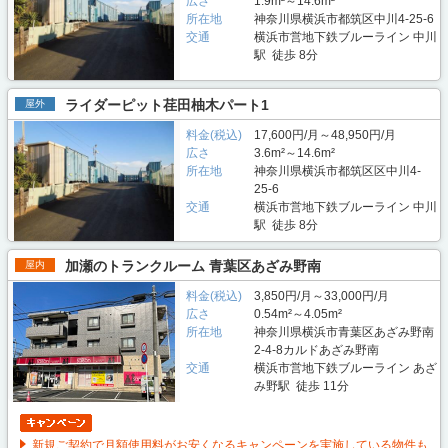
広さ
1.9m²～14.6m²
所在地
神奈川県横浜市都筑区中川4-25-6
交通
横浜市営地下鉄ブルーライン 中川
駅 徒歩 8分
ライダーピット荏田柚木パート1
屋外
料金(税込)
17,600円/月～48,950円/月
広さ
3.6m²～14.6m²
所在地
神奈川県横浜市都筑区区中川4-
25-6
交通
横浜市営地下鉄ブルーライン 中川
駅 徒歩 8分
加瀬のトランクルーム 青葉区あざみ野南
屋内
料金(税込)
3,850円/月～33,000円/月
広さ
0.54m²～4.05m²
所在地
神奈川県横浜市青葉区あざみ野南
2-4-8カルドあざみ野南
交通
横浜市営地下鉄ブルーライン あざ
み野駅 徒歩 11分
新規ご契約で月額使用料がお安くなるキャンペーンを実施している物件も