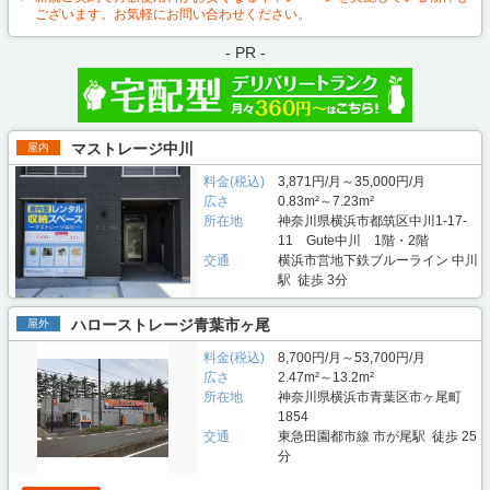
ございます。お気軽にお問い合わせください。
- PR -
マストレージ中川
屋内
料金(税込)
3,871円/月～35,000円/月
広さ
0.83m²～7.23m²
所在地
神奈川県横浜市都筑区中川1-17-
11 Gute中川 1階・2階
交通
横浜市営地下鉄ブルーライン 中川
駅 徒歩 3分
ハローストレージ青葉市ヶ尾
屋外
料金(税込)
8,700円/月～53,700円/月
広さ
2.47m²～13.2m²
所在地
神奈川県横浜市青葉区市ヶ尾町
1854
交通
東急田園都市線 市が尾駅 徒歩 25
分