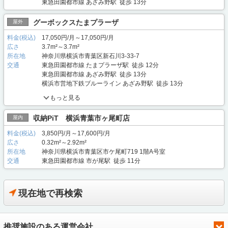
東急田園都市線 あざみ野駅 徒歩 13分
グーボックスたまプラーザ
屋外
料金(税込)
17,050円/月～17,050円/月
広さ
3.7m²～3.7m²
所在地
神奈川県横浜市青葉区新石川3-33-7
交通
東急田園都市線 たまプラーザ駅 徒歩 12分
東急田園都市線 あざみ野駅 徒歩 13分
横浜市営地下鉄ブルーライン あざみ野駅 徒歩 13分
もっと見る
収納PiT 横浜青葉市ヶ尾町店
屋内
料金(税込)
3,850円/月～17,600円/月
広さ
0.32m²～2.92m²
所在地
神奈川県横浜市青葉区市ケ尾町719 1階A号室
交通
東急田園都市線 市が尾駅 徒歩 11分
現在地で再検索
推奨施設のある運営会社