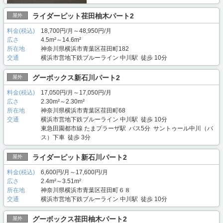
ライダーピット荏田柚木パート2
屋外
料金(税込)
18,700円/月～48,950円/月
広さ
4.5m²～14.6m²
所在地
神奈川県横浜市青葉区荏田町182
交通
横浜市営地下鉄ブルーライン 中川駅 徒歩 10分
グーボックス新石川パート2
屋外
料金(税込)
17,050円/月～17,050円/月
広さ
2.30m²～2.30m²
所在地
神奈川県横浜市青葉区荏田町68
交通
横浜市営地下鉄ブルーライン 中川駅 徒歩 10分
東急田園都市線 たまプラーザ駅 バス5分 サントゥール中川（バ
ス）下車 徒歩 3分
ライダーピット新石川パート2
屋外
料金(税込)
6,600円/月～17,600円/月
広さ
2.4m²～3.51m²
所在地
神奈川県横浜市青葉区荏田町６８
交通
横浜市営地下鉄ブルーライン 中川駅 徒歩 10分
グーボックス荏田柚木パート2
屋外