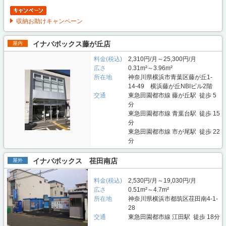
収納お助けキャンペーン
イナバボックス藤が丘店
屋内
料金(税込)
2,310円/月～25,300円/月
広さ
0.31m²～3.96m²
所在地
神奈川県横浜市青葉区藤が丘1-
14-49 横浜藤が丘NBIビル2階
交通
東急田園都市線 藤が丘駅 徒歩 5
分
東急田園都市線 青葉台駅 徒歩 15
分
東急田園都市線 市が尾駅 徒歩 22
分
イナバボックス 荏田南店
屋外
料金(税込)
2,530円/月～19,030円/月
広さ
0.51m²～4.7m²
所在地
神奈川県横浜市都筑区荏田南4-1-
28
交通
東急田園都市線 江田駅 徒歩 18分