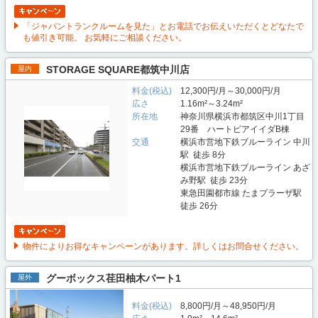
「ジャパントランクルームを見た」とお電話でお伝えいただくとどなたで
も値引き可能。 お気軽にご相談ください。
STORAGE SQUARE都筑中川店
屋内
料金(税込)
12,300円/月～30,000円/月
広さ
1.16m²～3.24m²
所在地
神奈川県横浜市都筑区中川1丁目
29番 ハートピアイイダB棟
交通
横浜市営地下鉄ブルーライン 中川
駅 徒歩 8分
横浜市営地下鉄ブルーライン あざ
み野駅 徒歩 23分
東急田園都市線 たまプラーザ駅
徒歩 26分
物件によりお得なキャンペーンがあります。詳しくはお問合せください。
グーボックス荏田柚木パート1
屋外
料金(税込)
8,800円/月～48,950円/月