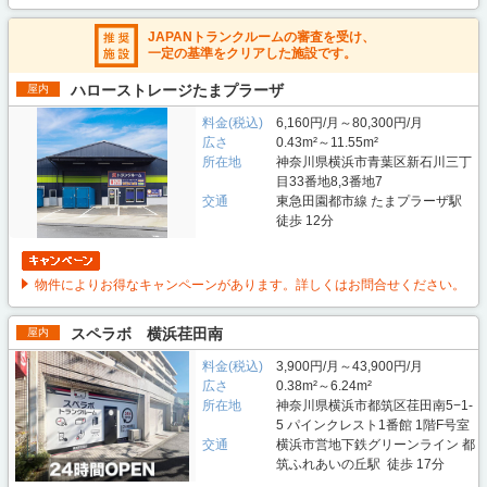
JAPANトランクルームの審査を受け、
一定の基準をクリアした施設です。
ハローストレージたまプラーザ
屋内
料金(税込)
6,160円/月～80,300円/月
広さ
0.43m²～11.55m²
所在地
神奈川県横浜市青葉区新石川三丁
目33番地8,3番地7
交通
東急田園都市線 たまプラーザ駅
徒歩 12分
物件によりお得なキャンペーンがあります。詳しくはお問合せください。
スペラボ 横浜荏田南
屋内
料金(税込)
3,900円/月～43,900円/月
広さ
0.38m²～6.24m²
所在地
神奈川県横浜市都筑区荏田南5−1-
5 パインクレスト1番館 1階F号室
交通
横浜市営地下鉄グリーンライン 都
筑ふれあいの丘駅 徒歩 17分