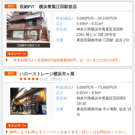
収納PiT 横浜青葉江田駅前店
屋内
料金(税込)
3,080円/月～34,100円/月
広さ
0.49m²～5.51m²
所在地
神奈川県横浜市青葉区荏田町
2361 林ビル 2階 2B号室
交通
東急田園都市線 江田駅 徒歩 2分
「半年利用で2ヶ月賃料0円&初期費用0円」or「3ヶ月だけ50％OFF」
ハローストレージ横浜市ヶ尾
屋内
(5.0)・1件の口コミ
料金(税込)
5,000円/月～73,800円/月
広さ
0.82m²～9.9m²
所在地
神奈川県横浜市青葉区荏田西5-
18-30
交通
東急田園都市線 市が尾駅 徒歩 16
分
物件によりお得なキャンペーンがあります。詳しくはお問合せください。