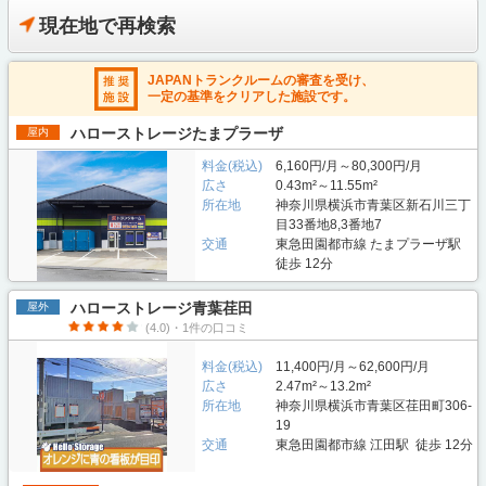
現在地で再検索
JAPANトランクルームの審査を受け、
一定の基準をクリアした施設です。
ハローストレージたまプラーザ
屋内
料金(税込)
6,160円/月～80,300円/月
広さ
0.43m²～11.55m²
所在地
神奈川県横浜市青葉区新石川三丁
目33番地8,3番地7
交通
東急田園都市線 たまプラーザ駅
徒歩 12分
ハローストレージ青葉荏田
屋外
(4.0)・1件の口コミ
料金(税込)
11,400円/月～62,600円/月
広さ
2.47m²～13.2m²
所在地
神奈川県横浜市青葉区荏田町306-
19
交通
東急田園都市線 江田駅 徒歩 12分