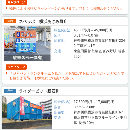
物件によりお得なキャンペーンがあります。詳しくはお問合せください。
スペラボ 横浜あざみ野店
屋内
料金(税込)
4,900円/月～45,900円/月
広さ
0.51m²～6.07m²
所在地
神奈川県横浜市青葉区荏田町234-
2 工藤ビル1F
交通
東急田園都市線 あざみ野駅 徒歩
11分
「ジャパントランクルームを見た」とお電話でお伝えいただくとどなたで
も値引き可能。 お気軽にご相談ください。
ライダーピット新石川
屋外
料金(税込)
17,600円/月～17,600円/月
広さ
3.6m²～3.6m²
所在地
神奈川県横浜市青葉区荏田町67
交通
横浜市営地下鉄ブルーライン 中川
駅 徒歩 10分