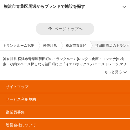
横浜市青葉区周辺からブランドで施設を探す
ページトップへ
トランクルームTOP
神奈川県
横浜市青葉区
荏田町周辺のトランク
神奈川県 横浜市青葉区荏田町のトランクルーム[レンタル倉庫・コンテナ]の検
索・収納スペース探しなら荏田町には「イナバボックス,ハローストレージ,マリ
ンボックス,加瀬のトランクルーム」等のブランドが掲載されています。借りた
い地域から探して、広さ・料金[賃料]・セキュリティ・空調完備・24時間出し入
れ可能などの希望条件で絞込み！豊富な物件数から様々な方法でご希望の収納
スペースを簡単に探せるトランクルーム情報サイトです。荏田町で気になるト
サイトマップ
ランクルームを見つけたら、メールか電話でお問合せが可能です（無料）。
サービス利用規約
従業員募集
運営会社について