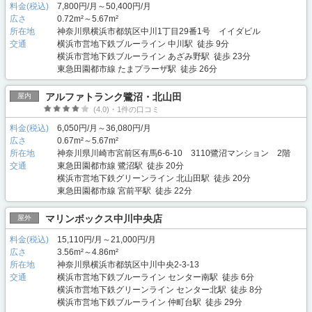
料金(税込)
7,800円/月～50,400円/月
広さ
0.72m²～5.67m²
所在地
神奈川県横浜市都筑区中川1丁目29番1号 イイダビル
交通
横浜市営地下鉄ブルーライン 中川駅 徒歩 9分
横浜市営地下鉄ブルーライン あざみ野駅 徒歩 23分
東急田園都市線 たまプラーザ駅 徒歩 26分
アルファトランク鷺沼・北山田
屋内
(4.0)・1件の口コミ
料金(税込)
6,050円/月～36,080円/月
広さ
0.67m²～5.67m²
所在地
神奈川県川崎市宮前区有馬6-6-10 3110鷺沼マンション 2階
交通
東急田園都市線 鷺沼駅 徒歩 20分
横浜市営地下鉄グリーンライン 北山田駅 徒歩 20分
東急田園都市線 宮前平駅 徒歩 22分
マリンボックス中川中央店
屋外
料金(税込)
15,110円/月～21,000円/月
広さ
3.56m²～4.86m²
所在地
神奈川県横浜市都筑区中川中央2-3-13
交通
横浜市営地下鉄ブルーライン センター南駅 徒歩 6分
横浜市営地下鉄グリーンライン センター北駅 徒歩 8分
横浜市営地下鉄ブルーライン 仲町台駅 徒歩 29分