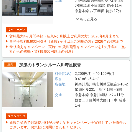
交通
JR南武線 川崎新町駅 徒歩 3分
JR南武線 小田栄駅 徒歩 11分
京急本線 八丁畷駅 徒歩 17分
もっと見る
賃料最大4ヶ月間半額（新規6ヶ月以上ご利用の方）2026年8月末まで
事務手数料9,900円引き（新規3ヶ月以上ご利用の方）2026年8月末まで
乗り換えキャンペーン 実施中の賃料割引キャンペーンを1ヶ月追加 （他
社からの移動・賃料9,900円以上の部屋）
加瀬のトランクルーム川崎区観音
屋内
料金(税込)
2,200円/月～40,150円/月
広さ
0.41m²～5.4m²
所在地
神奈川県川崎市川崎区観音2-10-2
加瀬ビル231 地下１階～3階
交通
京急本線 京急川崎駅 バス11分
観音二丁目川崎大師口下車 徒歩
1分
新規ご契約で月額使用料がお安くなるキャンペーンを実施している物件も
ございます。お気軽にお問い合わせください。