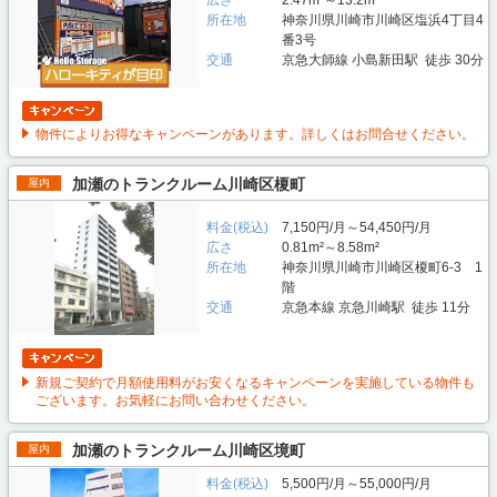
所在地
神奈川県川崎市川崎区塩浜4丁目4
番3号
交通
京急大師線 小島新田駅 徒歩 30分
物件によりお得なキャンペーンがあります。詳しくはお問合せください。
加瀬のトランクルーム川崎区榎町
屋内
料金(税込)
7,150円/月～54,450円/月
広さ
0.81m²～8.58m²
所在地
神奈川県川崎市川崎区榎町6-3 1
階
交通
京急本線 京急川崎駅 徒歩 11分
新規ご契約で月額使用料がお安くなるキャンペーンを実施している物件も
ございます。お気軽にお問い合わせください。
加瀬のトランクルーム川崎区境町
屋内
料金(税込)
5,500円/月～55,000円/月