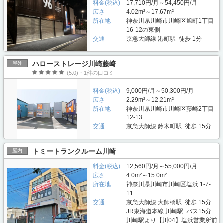
料金(税込)
17,710円/月～54,450円/月
広さ
4.02m²～17.67m²
所在地
神奈川県川崎市川崎区旭町1丁目
16-12の東側
交通
京急大師線 港町駅 徒歩 1分
ハローストレージ川崎藤崎
屋外
(5.0)・1件の口コミ
料金(税込)
9,000円/月～50,300円/月
広さ
2.29m²～12.21m²
所在地
神奈川県川崎市川崎区藤崎2丁目
12-13
交通
京急大師線 鈴木町駅 徒歩 15分
トミートランクルーム川崎
屋内
料金(税込)
12,560円/月～55,000円/月
広さ
4.0m²～15.0m²
所在地
神奈川県川崎市川崎区塩浜 1-7-
11
交通
京急大師線 大師橋駅 徒歩 15分
JR東海道本線 川崎駅 バス15分
川崎駅より【川04】塩浜営業所前