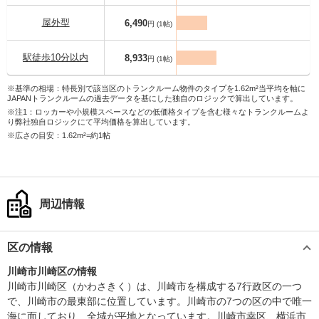
屋外型
6,490
円 (1帖)
駅徒歩10分以内
8,933
円 (1帖)
※基準の相場：特長別で該当区のトランクルーム物件のタイプを1.62m²当平均を軸に
JAPANトランクルームの過去データを基にした独自のロジックで算出しています。
※注1：ロッカーや小規模スペースなどの低価格タイプを含む様々なトランクルームよ
り弊社独自ロジックにて平均価格を算出しています。
※広さの目安：1.62m²=約1帖
周辺情報
区の情報
川崎市川崎区の情報
川崎市川崎区（かわさきく）は、川崎市を構成する7行政区の一つ
で、川崎市の最東部に位置しています。川崎市の7つの区の中で唯一
海に面しており、全域が平地となっています。川崎市幸区、横浜市