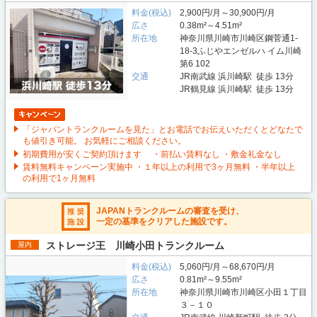
料金(税込)
2,900円/月～30,900円/月
広さ
0.38m²～4.51m²
所在地
神奈川県川崎市川崎区鋼菅通1-
18-3ふじやエンゼルハ イム川崎
第6 102
交通
JR南武線 浜川崎駅 徒歩 13分
JR鶴見線 浜川崎駅 徒歩 13分
「ジャパントランクルームを見た」とお電話でお伝えいただくとどなたで
も値引き可能。 お気軽にご相談ください。
初期費用が安くご契約頂けます ・前払い賃料なし ・敷金礼金なし
賃料無料キャンペーン実施中 ・１年以上の利用で3ヶ月無料 ・半年以上
の利用で1ヶ月無料
JAPANトランクルームの審査を受け、
一定の基準をクリアした施設です。
ストレージ王 川崎小田トランクルーム
屋内
料金(税込)
5,060円/月～68,670円/月
広さ
0.81m²～9.55m²
所在地
神奈川県川崎市川崎区小田１丁目
３－１０