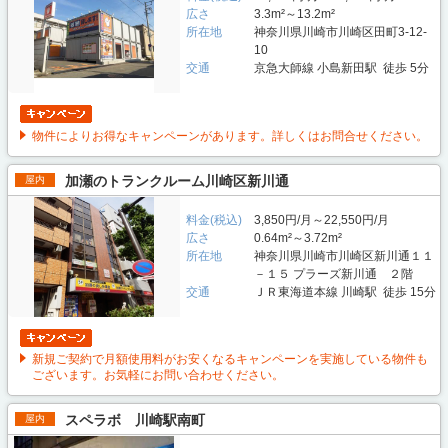
広さ
3.3m²～13.2m²
所在地
神奈川県川崎市川崎区田町3-12-
10
交通
京急大師線 小島新田駅 徒歩 5分
物件によりお得なキャンペーンがあります。詳しくはお問合せください。
加瀬のトランクルーム川崎区新川通
屋内
料金(税込)
3,850円/月～22,550円/月
広さ
0.64m²～3.72m²
所在地
神奈川県川崎市川崎区新川通１１
－１５ プラーズ新川通 ２階
交通
ＪＲ東海道本線 川崎駅 徒歩 15分
新規ご契約で月額使用料がお安くなるキャンペーンを実施している物件も
ございます。お気軽にお問い合わせください。
スペラボ 川崎駅南町
屋内