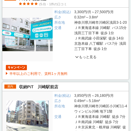
(5.0)・1件の口コミ
料金(税込)
3,300円/月～27,500円/月
広さ
0.32m²～3.8m²
所在地
神奈川県川崎市川崎区浅田3-1-20
交通
ＪＲ東海道本線 川崎駅 バス15分
浅田三丁目下車 徒歩 1分
ＪＲ南武線 小田栄駅 徒歩 14分
京急本線 八丁畷駅 バス7分 浅田
三丁目下車 徒歩 1分
もっと見る
半年以上のご利用で、賃料1ヶ月無料
収納PiT 川崎駅前店
屋内
料金(税込)
3,850円/月～26,180円/月
広さ
0.49m²～5.18m²
所在地
神奈川県川崎市川崎区小川町11-4
ウィンビル川崎 地下1階
交通
ＪＲ東海道本線 川崎駅 徒歩 7分
ＪＲ南武線 川崎駅 徒歩 7分
ＪＲ京浜東北・根岸線 川崎駅 徒