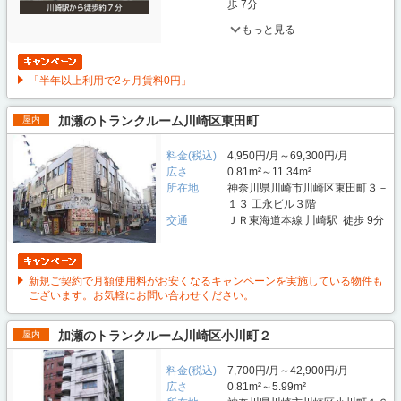
歩 7分
もっと見る
「半年以上利用で2ヶ月賃料0円」
加瀬のトランクルーム川崎区東田町
屋内
料金(税込)
4,950円/月～69,300円/月
広さ
0.81m²～11.34m²
所在地
神奈川県川崎市川崎区東田町３－
１３ 工永ビル３階
交通
ＪＲ東海道本線 川崎駅 徒歩 9分
新規ご契約で月額使用料がお安くなるキャンペーンを実施している物件も
ございます。お気軽にお問い合わせください。
加瀬のトランクルーム川崎区小川町２
屋内
料金(税込)
7,700円/月～42,900円/月
広さ
0.81m²～5.99m²