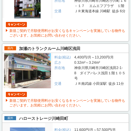
所在地
神奈川県川崎市川崎区小川町１６
－１７ エムエフプラザ １階
交通
ＪＲ東海道本線 川崎駅 徒歩 6分
新規ご契約で月額使用料がお安くなるキャンペーンを実施している物件も
ございます。お気軽にお問い合わせください。
加瀬のトランクルーム川崎区浅田
屋内
料金(税込)
4,400円/月～13,200円/月
広さ
0.32m²～3.24m²
所在地
神奈川県川崎市川崎区浅田2-1-
8 ダイアパレス浅田１階１０５
号
交通
ＪＲ南武線 小田栄駅 徒歩 11分
新規ご契約で月額使用料がお安くなるキャンペーンを実施している物件も
ございます。お気軽にお問い合わせください。
ハローストレージ川崎田町
屋外
料金(税込)
11,600円/月～57,500円/月