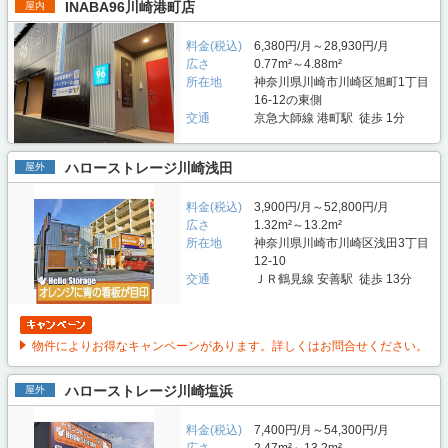
INABA96川崎港町店
屋内
料金(税込)
6,380円/月～28,930円/月
広さ
0.77m²～4.88m²
所在地
神奈川県川崎市川崎区旭町1丁目
16-12の東側
交通
京急大師線 港町駅 徒歩 1分
ハローストレージ川崎浅田
屋外
料金(税込)
3,900円/月～52,800円/月
広さ
1.32m²～13.2m²
所在地
神奈川県川崎市川崎区浅田3丁目
12-10
交通
ＪＲ鶴見線 安善駅 徒歩 13分
物件によりお得なキャンペーンがあります。詳しくはお問合せください。
ハローストレージ川崎塩浜
屋外
料金(税込)
7,400円/月～54,300円/月
広さ
2.47m²～13.2m²