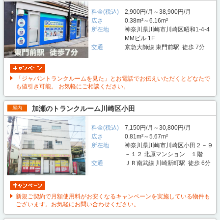
料金(税込)
2,900円/月～38,900円/月
広さ
0.38m²～6.16m²
所在地
神奈川県川崎市川崎区昭和1-4-4
MMビル 1F
交通
京急大師線 東門前駅 徒歩 7分
「ジャパントランクルームを見た」とお電話でお伝えいただくとどなたで
も値引き可能。 お気軽にご相談ください。
加瀬のトランクルーム川崎区小田
屋内
料金(税込)
7,150円/月～30,800円/月
広さ
0.81m²～5.67m²
所在地
神奈川県川崎市川崎区小田２－９
－１２ 北原マンション １階
交通
ＪＲ南武線 川崎新町駅 徒歩 6分
新規ご契約で月額使用料がお安くなるキャンペーンを実施している物件も
ございます。お気軽にお問い合わせください。