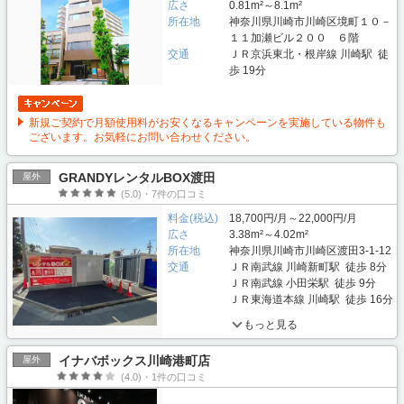
広さ
0.81m²～8.1m²
所在地
神奈川県川崎市川崎区境町１０－
１１加瀬ビル２００ ６階
交通
ＪＲ京浜東北・根岸線 川崎駅 徒
歩 19分
新規ご契約で月額使用料がお安くなるキャンペーンを実施している物件も
ございます。お気軽にお問い合わせください。
GRANDYレンタルBOX渡田
屋外
(5.0)・7件の口コミ
料金(税込)
18,700円/月～22,000円/月
広さ
3.38m²～4.02m²
所在地
神奈川県川崎市川崎区渡田3-1-12
交通
ＪＲ南武線 川崎新町駅 徒歩 8分
ＪＲ南武線 小田栄駅 徒歩 9分
ＪＲ東海道本線 川崎駅 徒歩 16分
もっと見る
イナバボックス川崎港町店
屋外
(4.0)・1件の口コミ