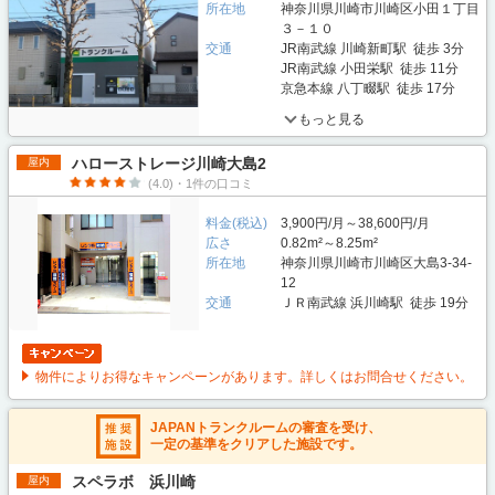
所在地
神奈川県川崎市川崎区小田１丁目
３－１０
交通
JR南武線 川崎新町駅 徒歩 3分
JR南武線 小田栄駅 徒歩 11分
京急本線 八丁畷駅 徒歩 17分
もっと見る
ハローストレージ川崎大島2
屋内
(4.0)・1件の口コミ
料金(税込)
3,900円/月～38,600円/月
広さ
0.82m²～8.25m²
所在地
神奈川県川崎市川崎区大島3-34-
12
交通
ＪＲ南武線 浜川崎駅 徒歩 19分
物件によりお得なキャンペーンがあります。詳しくはお問合せください。
JAPANトランクルームの審査を受け、
一定の基準をクリアした施設です。
スペラボ 浜川崎
屋内