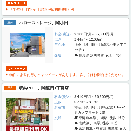
「半年利用で2ヶ月賃料0円&初期費用0円」
ハローストレージ川崎小田
屋外
料金(税込)
9,200円/月～56,000円/月
広さ
2.44m²～12.63m²
所在地
神奈川県川崎市川崎区小田六丁目
75番3
交通
JR鶴見線 浜川崎駅 徒歩 14分
物件によりお得なキャンペーンがあります。詳しくはお問合せください。
収納PiT 川崎渡田1丁目店
屋内
料金(税込)
3,410円/月～36,300円/月
広さ
0.32m²～8.1m²
所在地
神奈川県川崎市川崎区渡田1-9-2
タカノフラット 2階
交通
JR東海道本線 川崎駅 徒歩 16分
JR南武線 川崎駅 徒歩 16分
JR京浜東北・根岸線 川崎駅 徒歩