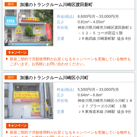
加瀬のトランクルーム川崎区渡田新町
屋内
料金(税込)
6,600円/月～33,000円/月
広さ
0.81m²～4.05m²
所在地
神奈川県川崎市川崎区渡田新町１
－１２－５ コーポ田辺１階
交通
ＪＲ南武線 川崎新町駅 徒歩 8分
新規ご契約で月額使用料がお安くなるキャンペーンを実施している物件も
ございます。お気軽にお問い合わせください。
加瀬のトランクルーム川崎区小川町
屋内
料金(税込)
5,500円/月～33,000円/月
広さ
0.64m²～6.8m²
所在地
神奈川県川崎市川崎区小川町１８
－２７ プラーズ小川町 １階
交通
ＪＲ東海道本線 川崎駅 徒歩 9分
新規ご契約で月額使用料がお安くなるキャンペーンを実施している物件も