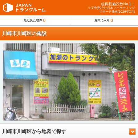
総掲載施設数No.1！
※実査委託先:日本マーケティング
リサーチ機構(2026年3月)
0
0
最近見た物件
お気に入り
川崎市川崎区の施設
川崎市川崎区から地図で探す