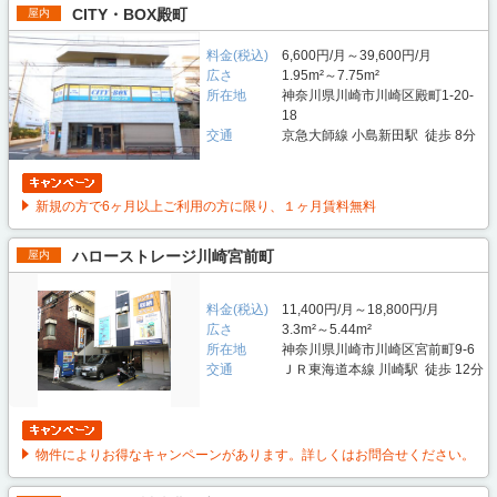
CITY・BOX殿町
屋内
料金(税込)
6,600円/月～39,600円/月
広さ
1.95m²～7.75m²
所在地
神奈川県川崎市川崎区殿町1-20-
18
交通
京急大師線 小島新田駅 徒歩 8分
新規の方で6ヶ月以上ご利用の方に限り、１ヶ月賃料無料
ハローストレージ川崎宮前町
屋内
料金(税込)
11,400円/月～18,800円/月
広さ
3.3m²～5.44m²
所在地
神奈川県川崎市川崎区宮前町9-6
交通
ＪＲ東海道本線 川崎駅 徒歩 12分
物件によりお得なキャンペーンがあります。詳しくはお問合せください。