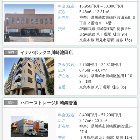
料金(税込)
15,950円/月～30,800円/月
広さ
6.48m²～12.31m²
所在地
神奈川県川崎市川崎区渡田新町３
丁目２番地８ 4階
交通
JR南武線 川崎新町駅 徒歩 5分
JR南武線 八丁畷駅 徒歩 9分
京急本線 鶴見市場駅 徒歩 16分
イナバボックス川崎池田店
屋内
料金(税込)
2,750円/月～24,310円/月
広さ
0.45m²～4.67m²
所在地
神奈川県川崎市川崎区池田1-10-
3 1階
交通
京急本線 八丁畷駅 徒歩 3分
ハローストレージ川崎鋼管通
屋外
料金(税込)
8,400円/月～57,200円/月
広さ
2.47m²～13.2m²
所在地
神奈川県川崎市川崎区鋼管通1-
27-4
交通
ＪＲ鶴見線 浜川崎駅 徒歩 11分