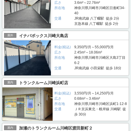
広さ
3.6m²～22.76m²
所在地
神奈川県川崎市川崎区日進町34-
40
交通
JR南武線 八丁畷駅 徒歩 2分
京急本線 八丁畷駅 徒歩 2分
イナバボックス川崎大島店
屋外
料金(税込)
9,350円/月～55,000円/月
広さ
2.45m²～18.06m²
所在地
神奈川県川崎市川崎区大島3丁目
6-2
交通
JR南武線 小田栄駅 徒歩 18分
トランクルーム川崎浜町店
屋内
料金(税込)
3,550円/月～14,250円/月
広さ
0.68m²～3.46m²
所在地
神奈川県川崎市川崎区浜町1-12-8
交通
ＪＲ京浜東北・根岸線 川崎駅 徒
歩 30分
加瀬のトランクルーム川崎区渡田新町２
屋内