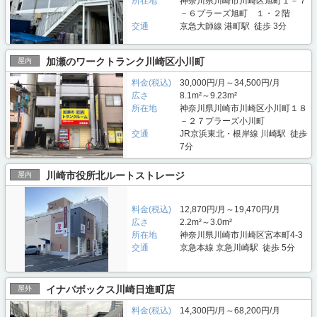
所在地
神奈川県川崎市川崎区旭町１－７
－６プラーズ旭町 １・２階
交通
京急大師線 港町駅 徒歩 3分
加瀬のワークトランク川崎区小川町
屋内
料金(税込)
30,000円/月～34,500円/月
広さ
8.1m²～9.23m²
所在地
神奈川県川崎市川崎区小川町１８
－２７プラーズ小川町
交通
JR京浜東北・根岸線 川崎駅 徒歩
7分
川崎市役所北ルートストレージ
屋内
料金(税込)
12,870円/月～19,470円/月
広さ
2.2m²～3.0m²
所在地
神奈川県川崎市川崎区宮本町4-3
交通
京急本線 京急川崎駅 徒歩 5分
イナバボックス川崎日進町店
屋外
料金(税込)
14,300円/月～68,200円/月