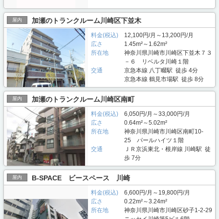
加瀬のトランクルーム川崎区下並木
屋内
料金(税込)
12,100円/月～13,200円/月
広さ
1.45m²～1.62m²
所在地
神奈川県川崎市川崎区下並木７３
－６ リベルタ川崎１階
交通
京急本線 八丁畷駅 徒歩 4分
京急本線 鶴見市場駅 徒歩 8分
加瀬のトランクルーム川崎区南町
屋内
料金(税込)
6,050円/月～33,000円/月
広さ
0.64m²～5.02m²
所在地
神奈川県川崎市川崎区南町10-
25 パールハイツ１階
交通
ＪＲ京浜東北・根岸線 川崎駅 徒
歩 7分
B-SPACE ビースペース 川崎
屋内
料金(税込)
6,600円/月～19,800円/月
広さ
0.22m²～3.24m²
所在地
神奈川県川崎市川崎区砂子1-2-29
ニッセイ川崎第5ビル6階