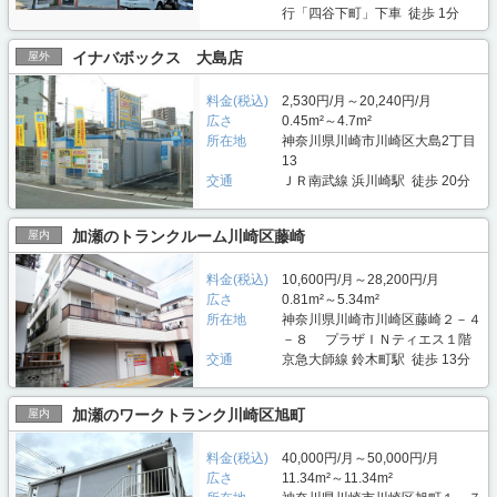
行「四谷下町」下車 徒歩 1分
イナバボックス 大島店
屋外
料金(税込)
2,530円/月～20,240円/月
広さ
0.45m²～4.7m²
所在地
神奈川県川崎市川崎区大島2丁目
13
交通
ＪＲ南武線 浜川崎駅 徒歩 20分
加瀬のトランクルーム川崎区藤崎
屋内
料金(税込)
10,600円/月～28,200円/月
広さ
0.81m²～5.34m²
所在地
神奈川県川崎市川崎区藤崎２－４
－８ プラザＩＮティエス１階
交通
京急大師線 鈴木町駅 徒歩 13分
加瀬のワークトランク川崎区旭町
屋内
料金(税込)
40,000円/月～50,000円/月
広さ
11.34m²～11.34m²