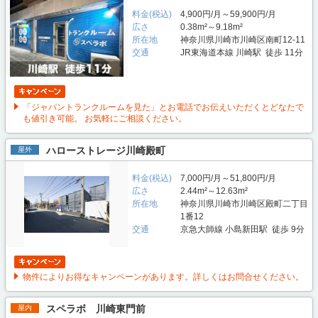
料金(税込)
4,900円/月～59,900円/月
広さ
0.38m²～9.18m²
所在地
神奈川県川崎市川崎区南町12-11
交通
JR東海道本線 川崎駅 徒歩 11分
「ジャパントランクルームを見た」とお電話でお伝えいただくとどなたで
も値引き可能。 お気軽にご相談ください。
ハローストレージ川崎殿町
屋外
料金(税込)
7,000円/月～51,800円/月
広さ
2.44m²～12.63m²
所在地
神奈川県川崎市川崎区殿町二丁目
1番12
交通
京急大師線 小島新田駅 徒歩 9分
物件によりお得なキャンペーンがあります。詳しくはお問合せください。
スペラボ 川崎東門前
屋内