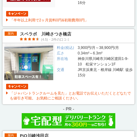
16分
「半年以上利用で2ヶ月賃料0円&初期費用0円」
スペラボ 川崎さつき橋店
屋内
(4.5)・2件の口コミ
料金(税込)
3,900円/月～38,900円/月
広さ
0.34m²～6.3m²
所在地
神奈川県川崎市川崎区渡田1-9-
10 松栄マンション1F
交通
JR京浜東北・根岸線 川崎駅 徒歩
15分
「ジャパントランクルームを見た」とお電話でお伝えいただくとどなたで
も値引き可能。 お気軽にご相談ください。
- PR -
PiO川崎浅田店
屋内