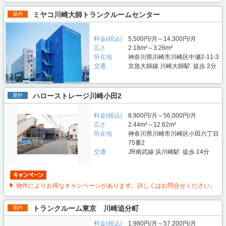
ミヤコ川崎大師トランクルームセンター
屋内
料金(税込)
5,500円/月～14,300円/月
広さ
2.18m²～3.26m²
所在地
神奈川県川崎市川崎区中瀬2-11-3
交通
京急大師線 川崎大師駅 徒歩 2分
ハローストレージ川崎小田2
屋外
料金(税込)
8,900円/月～56,000円/月
広さ
2.44m²～12.62m²
所在地
神奈川県川崎市川崎区小田六丁目
75番2
交通
JR南武線 浜川崎駅 徒歩 14分
物件によりお得なキャンペーンがあります。詳しくはお問合せください。
トランクルーム東京 川崎追分町
屋内
料金(税込)
1,980円/月～57,200円/月