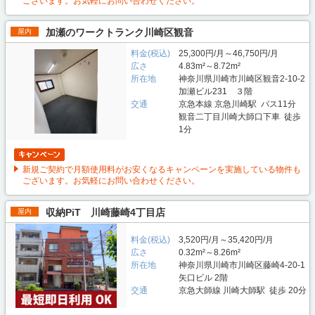
ございます。お気軽にお問い合わせください。
加瀬のワークトランク川崎区観音
屋内
料金(税込)
25,300円/月～46,750円/月
広さ
4.83m²～8.72m²
所在地
神奈川県川崎市川崎区観音2-10-2
加瀬ビル231 ３階
交通
京急本線 京急川崎駅 バス11分
観音二丁目川崎大師口下車 徒歩
1分
新規ご契約で月額使用料がお安くなるキャンペーンを実施している物件も
ございます。お気軽にお問い合わせください。
収納PiT 川崎藤崎4丁目店
屋内
料金(税込)
3,520円/月～35,420円/月
広さ
0.32m²～8.26m²
所在地
神奈川県川崎市川崎区藤崎4-20-1
矢口ビル 2階
交通
京急大師線 川崎大師駅 徒歩 20分