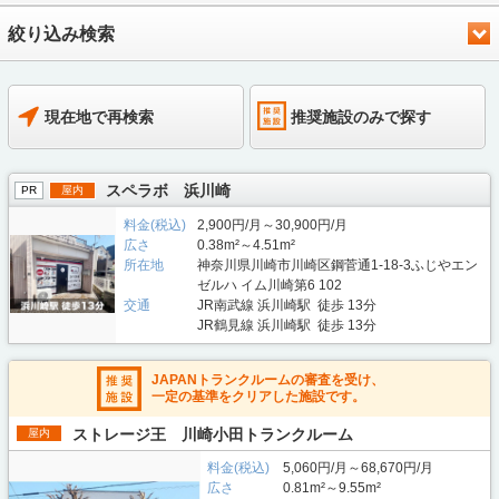
絞り込み検索
現在地で再検索
推奨施設のみで探す
スペラボ 浜川崎
PR
屋内
料金(税込)
2,900円/月～30,900円/月
広さ
0.38m²～4.51m²
所在地
神奈川県川崎市川崎区鋼菅通1-18-3ふじやエン
ゼルハ イム川崎第6 102
交通
JR南武線 浜川崎駅 徒歩 13分
JR鶴見線 浜川崎駅 徒歩 13分
JAPANトランクルームの審査を受け、
一定の基準をクリアした施設です。
ストレージ王 川崎小田トランクルーム
屋内
料金(税込)
5,060円/月～68,670円/月
広さ
0.81m²～9.55m²