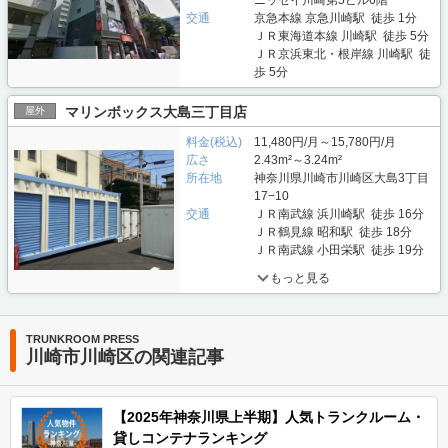
交通
京急本線 京急川崎駅 徒歩 1分
ＪＲ東海道本線 川崎駅 徒歩 5分
ＪＲ京浜東北・根岸線 川崎駅 徒
歩 5分
マリンボックス大島三丁目店
屋外
料金(税込)
11,480円/月～15,780円/月
広さ
2.43m²～3.24m²
所在地
神奈川県川崎市川崎区大島3丁目
17−10
交通
ＪＲ南武線 浜川崎駅 徒歩 16分
ＪＲ鶴見線 昭和駅 徒歩 18分
ＪＲ南武線 小田栄駅 徒歩 19分
もっと見る
TRUNKROOM PRESS
川崎市川崎区の関連記事
【2025年神奈川県上半期】人気トランクルーム・
貸しコンテナランキング