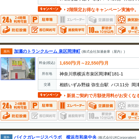
2階限定お得なキャンペーン実施中。
加瀬のトランクルーム 泉区岡津町
屋内
(株式会社加瀬倉庫（屋内）)
1,650円/月～22,550円/月
料金(税込)
神奈川県横浜市泉区岡津町181-1
所在地
相鉄いずみ野線 弥生台駅 バス11分 岡津
交通
新規ご契約で月額使用料がお安くなるキャンペーンを実施して
バイクガレージスペラボ 横浜市和泉中央
屋外
(株式会社UKCorporation)