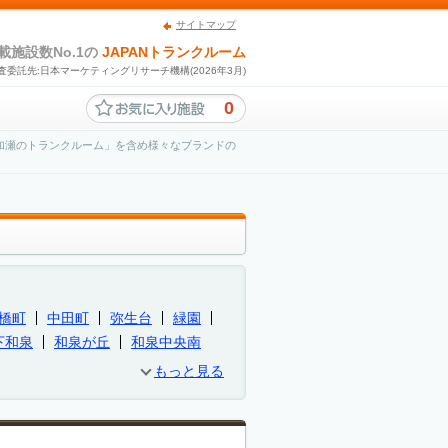
サイトマップ
載施設数No.1の
JAPANトランクルーム
査委託先:日本マーケティングリサーチ機構(2026年3月)
0
加瀬のトランクルーム」を含め様々なブランドの
橋町
中田町
弥生台
緑園
下和泉
和泉が丘
和泉中央南
もっと見る