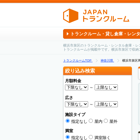
トランクルーム・貸し倉庫・レン
横浜市泉区のトランクルーム・レンタル倉庫・レ
トランクルームが掲載中です。横浜市泉区で収納
トランクルームTOP
神奈川県
横浜市泉区
絞り込み検索
月額料金
～
広さ
～
施設タイプ
指定なし
屋内
屋外
満室
指定なし
満室除く