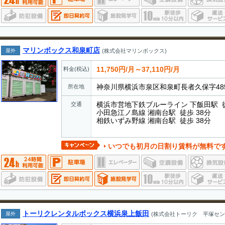
マリンボックス和泉町店
屋外
(株式会社マリンボックス)
11,750円/月～37,110円/月
料金(税込)
神奈川県横浜市泉区和泉町長者久保字485
所在地
横浜市営地下鉄ブルーライン 下飯田駅 徒
交通
小田急江ノ島線 湘南台駅 徒歩 38分
相鉄いずみ野線 湘南台駅 徒歩 38分
いつでも初月の日割り賃料が無料で
トーリクレンタルボックス横浜泉上飯田
屋外
(株式会社トーリク 平塚セン