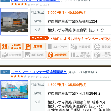
(エリアリンク株式会社)
(5.0)・1件の口コミ
7,000円/月～40,800円/月
料金(税込)
神奈川県横浜市泉区新橋町1224
所在地
相鉄いずみ野線 弥生台駅 徒歩 10分
交通
物件によりお得なキャンペーンがあ
ルームマートコンテナ横浜緑園都市
屋外
(湘南レーベル株式会社)
(4.0)・1件の口コミ
4,500円/月～35,500円/月
料金(税込)
神奈川県横浜市泉区岡津町2846-2
所在地
相鉄いずみ野線 緑園都市駅 徒歩 9分
交通
相鉄いずみ野線 弥生台駅 徒歩 21分
JR東海道本線 戸塚駅 バス15分 神奈川