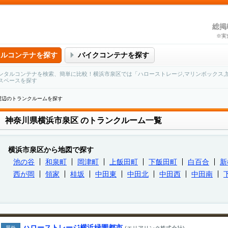
総掲
※実
タルコンテナを探す
バイクコンテナを探す
ンタルコンテナを検索、簡単に比較！横浜市泉区では「ハローストレージ,マリンボックス,
スペースを探す
周辺のトランクルームを探す
神奈川県横浜市泉区
のトランクルーム一覧
横浜市泉区から地図で探す
池の谷
和泉町
岡津町
上飯田町
下飯田町
白百合
新
西が岡
領家
桂坂
中田東
中田北
中田西
中田南
ハローストレージ横浜緑園都市
屋外