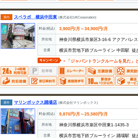
スペラボ 横浜中田東
屋内
(株式会社UKCorporation)
3,900円/月～34,900円/月
料金(税込)
神奈川県横浜市泉区3-16-6 アクアパレス
所在地
横浜市営地下鉄ブルーライン 中田駅 徒歩
交通
「ジャパントランクルームを見た」とお電話でお伝えいただ
マリンボックス踊場店
屋外
(株式会社マリンボックス)
9,870円/月～25,580円/月
料金(税込)
神奈川県横浜市泉区中田東1-1435-3
所在地
横浜市営地下鉄ブルーライン 踊場駅 徒歩
交通