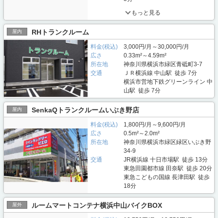
もっと見る
RHトランクルーム
屋内
料金(税込)
3,000円/月～30,000円/月
広さ
0.33m²～4.59m²
所在地
神奈川県横浜市緑区青砥町3-7
交通
ＪＲ横浜線 中山駅 徒歩 7分
横浜市営地下鉄グリーンライン 中
山駅 徒歩 7分
SenkaQトランクルームいぶき野店
屋内
料金(税込)
1,800円/月～9,600円/月
広さ
0.5m²～2.0m²
所在地
神奈川県横浜市緑区緑区いぶき野
34-9
交通
JR横浜線 十日市場駅 徒歩 13分
東急田園都市線 田奈駅 徒歩 20分
東急こどもの国線 長津田駅 徒歩
18分
ルームマートコンテナ横浜中山バイクBOX
屋外