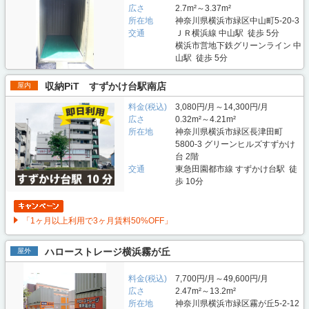
広さ
2.7m²～3.37m²
所在地
神奈川県横浜市緑区中山町5-20-3
交通
ＪＲ横浜線 中山駅 徒歩 5分
横浜市営地下鉄グリーンライン 中
山駅 徒歩 5分
収納PiT すずかけ台駅南店
屋内
料金(税込)
3,080円/月～14,300円/月
広さ
0.32m²～4.21m²
所在地
神奈川県横浜市緑区長津田町
5800-3 グリーンヒルズすずかけ
台 2階
交通
東急田園都市線 すずかけ台駅 徒
歩 10分
「1ヶ月以上利用で3ヶ月賃料50%OFF」
ハローストレージ横浜霧が丘
屋外
料金(税込)
7,700円/月～49,600円/月
広さ
2.47m²～13.2m²
所在地
神奈川県横浜市緑区霧が丘5-2-12