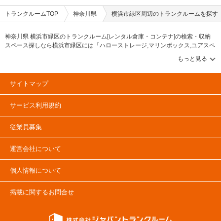
トランクルームTOP
神奈川県
横浜市緑区周辺のトランクルームを探す
神奈川県 横浜市緑区のトランクルーム[レンタル倉庫・コンテナ]の検索・収納
スペース探しなら横浜市緑区には「ハローストレージ,マリンボックス,ユアスペ
ース」等のブランドが掲載されています。借りたい地域から探して、広さ・料
金[賃料]・セキュリティ・空調完備・24時間出し入れ可能などの希望条件で絞込
み！豊富な物件数から様々な方法でご希望の収納スペースを簡単に探せるトラ
ンクルーム情報サイトです。横浜市緑区で気になるトランクルームを見つけた
サイトマップ
ら、メールか電話でお問合せが可能です（無料）。
サービス利用規約
従業員募集
運営会社について
個人情報について
掲載に関するお問合せ