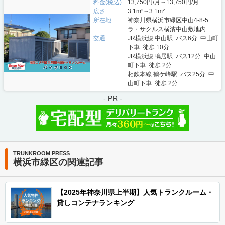
料金(税込)
13,750円/月～13,750円/月
広さ
3.1m²～3.1m²
所在地
神奈川県横浜市緑区中山4-8-5
ラ・サクルス横濱中山敷地内
交通
JR横浜線 中山駅 バス6分 中山町
下車 徒歩 10分
JR横浜線 鴨居駅 バス12分 中山
町下車 徒歩 2分
相鉄本線 鶴ケ峰駅 バス25分 中
山町下車 徒歩 2分
- PR -
TRUNKROOM PRESS
横浜市緑区の関連記事
【2025年神奈川県上半期】人気トランクルーム・
貸しコンテナランキング