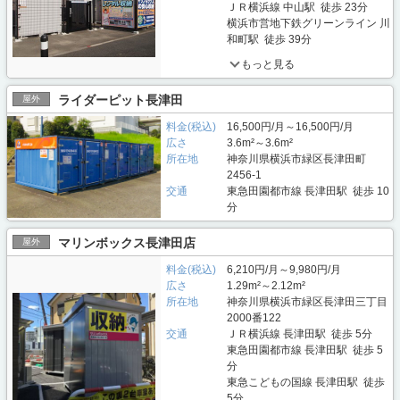
ＪＲ横浜線 中山駅 徒歩 23分
横浜市営地下鉄グリーンライン 川
和町駅 徒歩 39分
もっと見る
ライダーピット長津田
屋外
料金(税込)
16,500円/月～16,500円/月
広さ
3.6m²～3.6m²
所在地
神奈川県横浜市緑区長津田町
2456-1
交通
東急田園都市線 長津田駅 徒歩 10
分
マリンボックス長津田店
屋外
料金(税込)
6,210円/月～9,980円/月
広さ
1.29m²～2.12m²
所在地
神奈川県横浜市緑区長津田三丁目
2000番122
交通
ＪＲ横浜線 長津田駅 徒歩 5分
東急田園都市線 長津田駅 徒歩 5
分
東急こどもの国線 長津田駅 徒歩
5分