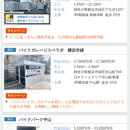
広さ
1.95m²～12.18m²
所在地
神奈川県横浜市緑区下九沢1357
交通
JR相模線 南橋本駅 徒歩 25分
ドッとあ～るなら簡単手続き 土日祝日も最短即日利用可能
バイクガレージスペラボ 横浜市緑
屋外
料金(税込)
17,900円/月～17,900円/月
広さ
2.44m²～2.44m²
所在地
神奈川県横浜市緑区寺山町794-
124 ウィステリア寺山駐車場
交通
JR横浜線 中山駅 徒歩 10分
「ジャパントランクルームを見た」とお電話でお伝えいただくとどなたで
も値引き可能。 お気軽にご相談ください。
バイクパーク中山
屋外
料金(税込)
5,500円/月～13,200円/月