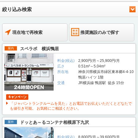
絞り込み検索
現在地で再検索
推奨施設のみで探す
スペラボ 横浜鴨居
屋内
料金(税込)
2,900円/月～25,900円/月
広さ
0.51m²～5.04m²
所在地
神奈川県横浜市緑区東本郷4-4-10
鴨居ハイツ 1階
交通
JR横浜線 鴨居駅 徒歩 15分
「ジャパントランクルームを見た」とお電話でお伝えいただくとどなたで
も値引き可能。 お気軽にご相談ください。
ドッとあ～るコンテナ相模原下九沢
屋外
料金(税込)
8,800円/月～39,600円/月