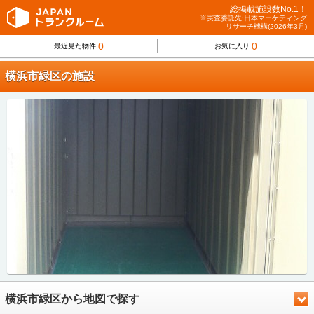
総掲載施設数No.1！
※実査委託先:日本マーケティング
リサーチ機構(2026年3月)
0
0
最近見た物件
お気に入り
横浜市緑区の施設
横浜市緑区から地図で探す