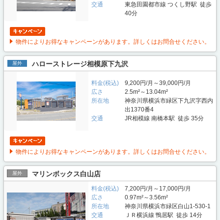
交通
東急田園都市線 つくし野駅 徒歩
40分
物件によりお得なキャンペーンがあります。詳しくはお問合せください。
ハローストレージ相模原下九沢
屋外
料金(税込)
9,200円/月～39,000円/月
広さ
2.5m²～13.04m²
所在地
神奈川県横浜市緑区下九沢字西内
出1370番4
交通
JR相模線 南橋本駅 徒歩 35分
物件によりお得なキャンペーンがあります。詳しくはお問合せください。
マリンボックス白山店
屋外
料金(税込)
7,200円/月～17,000円/月
広さ
0.97m²～3.56m²
所在地
神奈川県横浜市緑区白山1-530-1
交通
ＪＲ横浜線 鴨居駅 徒歩 14分