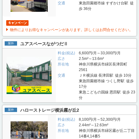
交通
東急田園都市線 すずかけ台駅 徒
歩 36分
物件によりお得なキャンペーンがあります。詳しくはお問合せください。
ユアスペースながつだⅡ
屋外
料金(税込)
6,600円/月～33,000円/月
広さ
2.5m²～13.6m²
所在地
神奈川県横浜市緑区長津田町
2561
交通
ＪＲ横浜線 長津田駅 徒歩 10分
東急田園都市線 つくし野駅 徒歩
17分
東急こどもの国線 恩田駅 徒歩 23
分
ハローストレージ横浜霧が丘2
屋外
料金(税込)
8,100円/月～52,300円/月
広さ
2.44m²～12.63m²
所在地
神奈川県横浜市緑区霧が丘二丁目
14番4,14番5