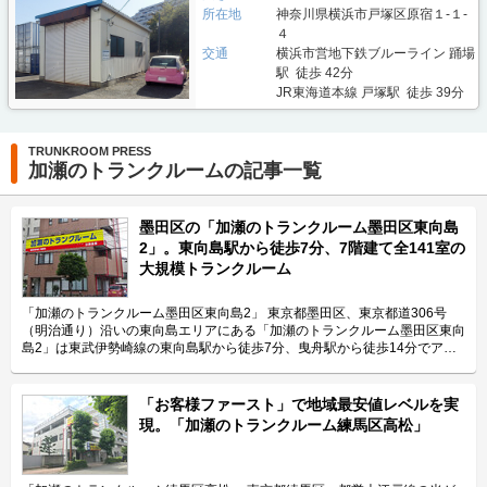
所在地
神奈川県横浜市戸塚区原宿１-１-
４
交通
横浜市営地下鉄ブルーライン 踊場
駅 徒歩 42分
JR東海道本線 戸塚駅 徒歩 39分
TRUNKROOM PRESS
加瀬のトランクルームの記事一覧
墨田区の「加瀬のトランクルーム墨田区東向島
2」。東向島駅から徒歩7分、7階建て全141室の
大規模トランクルーム
「加瀬のトランクルーム墨田区東向島2」 東京都墨田区、東京都道306号
（明治通り）沿いの東向島エリアにある「加瀬のトランクルーム墨田区東向
島2」は東武伊勢崎線の東向島駅から徒歩7分、曳舟駅から徒歩14分でアク
セス可能な便利な立地のトランクルームです。 運営会社は横浜市港北区に
本社を置き、東京・神奈川を中心に1,700ヶ所75,000室以上（2021年1月現
在）を運用する株式会社加瀬倉庫です。 今回は、株式会社加瀬倉庫が運営
「お客様ファースト」で地域最安値レベルを実
している「加瀬のトランクルーム墨田区東向島2」の特長や利用用途などを
現。「加瀬のトランクルーム練馬区高松」
ご紹介致します。 「加瀬のトランクルーム墨田区東向島2」の特長を教えて
ください。 「加瀬のトランクルーム墨田区東向島2」は7階建てのビル一棟
をトランクルーム専用施設として、141室を運営中の大規模トランクルーム
です。全141室のトランクルームには、0.3帖から4.6帖まで全28種類のサイ