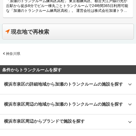
「加瀬のトランクルーム練馬区高松」 東京都練馬区、都営大江戸線の光が
ズタイプが用意されておりますので、お客様のご予算やニーズに合ったお部
丘駅から徒歩8分でビル一棟丸ごとトランクルームで24時間365日利用可能
屋をご利用頂けます。お客様満足度の向上のために、設備や安全面にもこだ
な「加瀬のトランクルーム練馬区高松」。 運営会社は株式会社加瀬トラン
わっており、自社開発の高品質パーテーションの導入や警備会社と連携して
クサービス。1973年（昭和48年）設立と、長い歴史のある加瀬グループの
2重ロックのセキュリティ体制を構築するなど、お客様に安心してご利用頂
株式会社加瀬倉庫から2018年2月1日に新設分割して生まれた会社です。 今
ける施設となっています。「加瀬のトランクルーム墨田区東向島2」には専
回は、株式会社加瀬トランクサービスが運営している「加瀬のトランクルー
用駐車場がございますので、遠方のお客様でもお気軽にご利用頂けます。
ム練馬区高松」の特徴や利用用途の傾向、会社の想いなどをご紹介します。
現在地で再検索
主にどんな方がご利用されているのでしょうか？ 周辺にお住いのお客様に
加瀬のトランクルーム練馬区高松の特徴を教えてください。 加瀬のトラン
多く利用頂いております。「加瀬のトランクルーム墨田区東向島2」の周辺
クルーム練馬区高松はビル一棟丸ごとトランクルームで24時間365日利用可
には住宅街が広がっているため、周辺にお住いのファミリー層や個人のお客
能です。「加瀬ビル190」という名の通り加瀬グループの190棟目の自社ビ
様が季節物の衣類や書類などの保管場所としてご利用されています。また、
ルで、地下1階～地上3階まで4フロアをすべて専用使用の部屋に作り替えて
明治通りに面しており、専用の駐車場も完備しているので車でお越しのお客
神奈川県
オープンしています。そのため、スモールサイズから4帖以上の大きめの部
様のご利用にも便利です。 セキュリティや安全面について教えてくださ
屋があるなどいろいろな用途に使用できるサイズのトランクルームを取り揃
い。 「加瀬のトランクルーム墨田区東向島2」は無人店舗ながらも、お客様
え、地域最安値レベルの価格帯で展開できるのが特徴です。最高のコストパ
に24時間安心して荷物を保管頂けるように、万全なセキュリティ体制を整
フォーマンスと、充実したセキュリティ対策で、安心してお客様の大切な荷
条件からトランクルームを探す
えています。建物への入室には専用の鍵が必要となるほか、各部屋にも鍵を
物をお預かりします。 主にどんな方がご利用されているのでしょうか？ 都
設置しより安心安全な環境を構築しています。また、警備会社とも連携した
営大江戸線「光が丘駅」徒歩8分の場所に位置しており、近隣には集合住宅
セキュリティ体制を採用しておりますので、お客様の大切な荷物の保管にも
が立ち並んでいるエリアです。そのため、30代後半～50代のファミリー層
横浜市泉区の詳細地域から加瀬のトランクルームの施設を探す
適しています。 費用や契約について教えてください。 月額4,400円～
のご利用が多く、価格も低額なので子育て世代の家庭にも優しいトランクル
32,450円（税込）の価格帯でご利用頂けます。お客様満足度を向上できる
ームです。交通量の多い幹線道路（笹目通り）から一本入った立地で、専用
ために、東向島エリアのマーケット調査だけでなく、自社が抱える5万人の
駐車場もあるためお車でお越しの際も安心してご利用いただけます。 セキ
既存顧客のデータを分析した価格設定を行っています。初期費用は、ご契約
ュリティや安全面について教えてください。 新耐震基準をクリアし、24時
横浜市泉区周辺の地域から加瀬のトランクルームの施設を探す
月が無料となっており、翌月分の使用料と事務手数料（月額使用料の1ヶ月
間365日機械警備を導入し万全のセキュリティ体制を整えています。空調・
分）がかかります。月々の費用は月額利用料のみとなっており、共益費や管
換気設備も完備しているので、湿気や埃対策もできておりお客様の大切な荷
理費はかかりません。 時期によって新規ご契約者様限定のキャンペーンな
物をお預かりします。 費用や契約について教えてください。 借りやすく
横浜市泉区周辺からブランドで施設を探す
どもございますので、LIFULLトランクルームから電話やメールにてお気軽
て、解約もしやすい、お客様ファーストを考えた契約フローになっていま
にお問い合わせください。 編集後記 屋内外の収納スペースを約75,000室以
す。入口横の壁面をガラス張りにしているので、中の様子を見ていただき、
上（2021年1月現在）運営している株式会社加瀬倉庫。その店舗開発や運営
Webにてお申込み契約いただければ、翌日からご利用が可能です。お得な
には徹底したお客様目線を感じた。特に値付けについては、他社を意識する