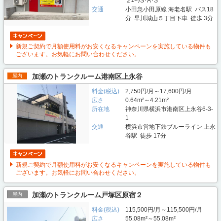
２ｴｰﾘS･A･S
交通
小田急小田原線 海老名駅 バス18
分 早川城山５丁目下車 徒歩 3分
新規ご契約で月額使用料がお安くなるキャンペーンを実施している物件も
ございます。お気軽にお問い合わせください。
加瀬のトランクルーム港南区上永谷
屋内
料金(税込)
2,750円/月～17,600円/月
広さ
0.64m²～4.21m²
所在地
神奈川県横浜市港南区上永谷6-3-
1
交通
横浜市営地下鉄ブルーライン 上永
谷駅 徒歩 17分
新規ご契約で月額使用料がお安くなるキャンペーンを実施している物件も
ございます。お気軽にお問い合わせください。
加瀬のトランクルーム戸塚区原宿２
屋内
料金(税込)
115,500円/月～115,500円/月
広さ
55.08m²～55.08m²