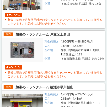
交通
ＪＲ横須賀線 戸塚駅 徒歩 15分
新規ご契約で月額使用料がお安くなるキャンペーンを実施している物件も
ございます。お気軽にお問い合わせください。
加瀬のトランクルーム 戸塚区上倉田
屋内
料金(税込)
4,950円/月～88,880円/月
広さ
0.64m²～32.72m²
所在地
神奈川県横浜市戸塚区上倉田町
112加瀬ビル113
交通
ＪＲ東海道本線 戸塚駅 徒歩 18分
新規ご契約で月額使用料がお安くなるキャンペーンを実施している物件も
ございます。お気軽にお問い合わせください。
加瀬のトランクルーム 綾瀬市早川城山
屋内
料金(税込)
4,400円/月～23,650円/月
広さ
0.81m²～4.41m²
所在地
神奈川県綾瀬市早川城山５－２－