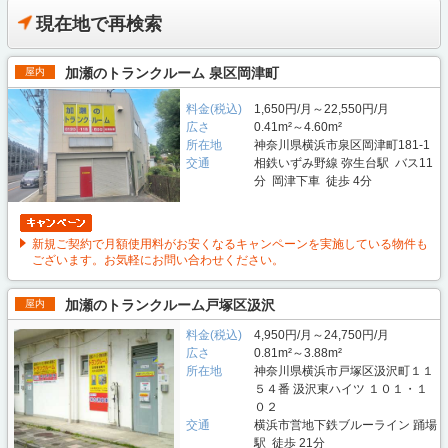
現在地で再検索
加瀬のトランクルーム 泉区岡津町
屋内
料金(税込)
1,650円/月～22,550円/月
広さ
0.41m²～4.60m²
所在地
神奈川県横浜市泉区岡津町181-1
交通
相鉄いずみ野線 弥生台駅 バス11
分 岡津下車 徒歩 4分
新規ご契約で月額使用料がお安くなるキャンペーンを実施している物件も
ございます。お気軽にお問い合わせください。
加瀬のトランクルーム戸塚区汲沢
屋内
料金(税込)
4,950円/月～24,750円/月
広さ
0.81m²～3.88m²
所在地
神奈川県横浜市戸塚区汲沢町１１
５４番 汲沢東ハイツ １０１・１
０２
交通
横浜市営地下鉄ブルーライン 踊場
駅 徒歩 21分