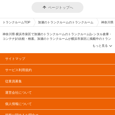
キャンペーンも常に行なっており、昔は6ヶ月使用していただくお客様は3
のではなく、自社が抱える膨大な顧客データを分析し、出店地のマーケティ
ヶ月間半額などでしたが、今はまずは使っていただきたいという想いから、
ページトップへ
ングと合わせて、お客様の期待を超えるべく緻密に価格の計算をする。設備
使用期間の縛りを無くしてキャンペーンを適用しています。月額の費用感も
についても、パーテーションを自社で開発するほか、月約10店舗の出店ペ
地域最安値レベルで提供しているので、安心してご利用いただけます。 編
ースを維持することで、大量に発注できるメリットを活かして価格を抑えて
集後記 現在、数多くのトランクルーム運営会社がある中で、「他社の価格
お客様に還元する。これらの姿勢を徹底することで、自社の製品力を高めな
帯を参考にしていますか？」という質問に対し、同社の代表の木村氏はこう
トランクルームTOP
加瀬のトランクルームのトランクルーム
神奈川県
がら同社のトランクルームは同じエリアの中でも、リーズナブルな価格で提
答える。「他社はあまり参考にしていない。自社の物件でお客様にご成約い
供できているのだと言う。お客様目線の運営は価格にとどまらず、荷物の搬
ただいている価格帯をもとに設定することで、本当にお客様が利用しやすい
入時には運搬サービス、撤退時には処分など、お客様のご要望に応じて対応
価格で提供できる」と。結果、自社の製品力を高めながら同社のトランクル
神奈川県 横浜市泉区で加瀬のトランクルームのトランクルーム[レンタル倉庫・
できるサービスまで提供している。知人が首都圏でトランクルームの利用を
ームは同じエリアの中でも、約2割ほど安い価格で提供できているのだと言
コンテナ]の比較・検索。加瀬のトランクルームが横浜市泉区に掲載中のトラン
検討している場合には、株式会社加瀬倉庫のトランクルームの利用を勧めよ
う。さらに今後の展開を聞くと、「衣類やゴルフ用品など専門分野に特化し
クルーム・レンタル倉庫・レンタルコンテナなどの収納スペースを、借りたい
うと思える取材であった。
たトランクルームやコンビニやランドリー併設店舗などを作りたい」「セキ
地域から探して、広さ・料金[賃料]・セキュリティ・空調完備・24時間出し入れ
ュリティカードを無くすことでカードを郵送する時間ロスを無くしたい（カ
可能などの希望条件で絞込み！豊富な物件数から様々な方法でご希望の収納ス
ードではない方法で解錠できる仕組みの導入）」など、お客様や時代の流れ
ペースを簡単に探せるトランクルーム情報サイトです。加瀬のトランクルーム
にあったアイデアや企画をいろいろと聞くことができた。若い会社だからこ
サイトマップ
で気になるトランクルームを見つけたら、メールか電話でお問合せが可能です
そ、柔軟に、そして真摯にサービスを提供していることが取材を通じて伝わ
ってきた。
（無料）。
サービス利用規約
従業員募集
運営会社について
個人情報について