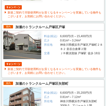
新規ご契約で月額使用料がお安くなるキャンペーンを実施している物件も
ございます。お気軽にお問い合わせください。
加瀬のトランクルーム戸塚区戸塚
屋内
料金(税込)
6,600円/月～15,400円/月
広さ
0.81m²～3.24m²
所在地
神奈川県横浜市戸塚区戸塚町２８
８２ 皇谷台倉庫２階
交通
ＪＲ横須賀線 戸塚駅 徒歩 18分
新規ご契約で月額使用料がお安くなるキャンペーンを実施している物件も
ございます。お気軽にお問い合わせください。
加瀬のトランクルーム戸塚区矢部町
屋内
料金(税込)
6,600円/月～35,200円/月
広さ
0.81m²～7.12m²
所在地
神奈川県横浜市戸塚区矢部町
3008-3 アジャート１階