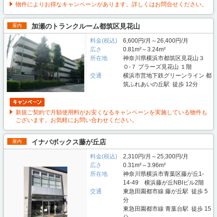
物件によりお得なキャンペーンがあります。詳しくはお問合せください。
加瀬のトランクルーム都筑区見花山
屋内
料金(税込)
6,600円/月～26,400円/月
広さ
0.81m²～3.24m²
所在地
神奈川県横浜市都筑区見花山３
０-７ プラーズ見花山 １階
交通
横浜市営地下鉄グリーンライン 都
筑ふれあいの丘駅 徒歩 12分
新規ご契約で月額使用料がお安くなるキャンペーンを実施している物件も
ございます。お気軽にお問い合わせください。
イナバボックス藤が丘店
屋内
料金(税込)
2,310円/月～25,300円/月
広さ
0.31m²～3.96m²
所在地
神奈川県横浜市青葉区藤が丘1-
14-49 横浜藤が丘NBIビル2階
交通
東急田園都市線 藤が丘駅 徒歩 5
分
東急田園都市線 青葉台駅 徒歩 15