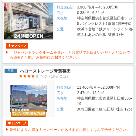
料金(税込)
3,900円/月～43,900円/月
広さ
0.38m²～6.24m²
所在地
神奈川県横浜市都筑区荏田南5−1-
5 パインクレスト1番館 1階F号室
交通
横浜市営地下鉄グリーンライン 都
筑ふれあいの丘駅 徒歩 17分
「ジャパントランクルームを見た」とお電話でお伝えいただくとどなたで
も値引き可能。 お気軽にご相談ください。
ハローストレージ青葉荏田
屋外
(4.0)・1件の口コミ
料金(税込)
11,400円/月～62,600円/月
広さ
2.47m²～13.2m²
所在地
神奈川県横浜市青葉区荏田町306-
19
交通
東急田園都市線 江田駅 徒歩 12分
物件によりお得なキャンペーンがあります。詳しくはお問合せください。