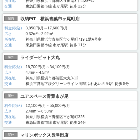
所在地
神奈川県横浜市都筑区荏田南3丁目28−17
交通
東急田園都市線 市が尾駅 徒歩 22分
収納PiT 横浜青葉市ヶ尾町店
屋内
料金(税込)
3,850円/月～17,600円/月
広さ
0.32m²～2.92m²
所在地
神奈川県横浜市青葉区市ケ尾町719 1階A号室
交通
東急田園都市線 市が尾駅 徒歩 11分
ライダーピット大丸
屋外
料金(税込)
18,700円/月～34,100円/月
広さ
4.4m²～4.5m²
所在地
神奈川県横浜市都筑区大丸3-12
交通
横浜市営地下鉄グリーンライン 都筑ふれあいの丘駅 徒歩 5分
ユアスペース青葉市が尾
屋外
料金(税込)
12,100円/月～55,000円/月
広さ
2.48m²～6.53m²
所在地
神奈川県横浜市青葉区市が尾町325
交通
東急田園都市線 市が尾駅 徒歩 24分
マリンボックス長津田店
屋外