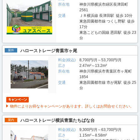
所在地
神奈川県横浜市緑区長津田町
2561
交通
ＪＲ横浜線 長津田駅 徒歩 10分
東急田園都市線 つくし野駅 徒歩
17分
東急こどもの国線 恩田駅 徒歩 23
分
ハローストレージ青葉市ヶ尾
屋外
料金(税込)
8,700円/月～53,700円/月
広さ
2.47m²～13.2m²
所在地
神奈川県横浜市青葉区市ヶ尾町
1854
交通
東急田園都市線 市が尾駅 徒歩 25
分
物件によりお得なキャンペーンがあります。詳しくはお問合せください。
ハローストレージ横浜青葉たちばな台
屋内
料金(税込)
9,300円/月～63,700円/月
広さ
1.15m²～8.58m²