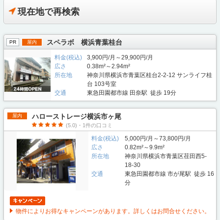
現在地で再検索
スペラボ 横浜青葉桂台
PR
屋内
料金(税込)
3,900円/月～29,900円/月
広さ
0.38m²～2.94m²
所在地
神奈川県横浜市青葉区桂台2-2-12 サンライフ桂
台 103号室
交通
東急田園都市線 田奈駅 徒歩 19分
ハローストレージ横浜市ヶ尾
屋内
(5.0)・1件の口コミ
料金(税込)
5,000円/月～73,800円/月
広さ
0.82m²～9.9m²
所在地
神奈川県横浜市青葉区荏田西5-
18-30
交通
東急田園都市線 市が尾駅 徒歩 16
分
物件によりお得なキャンペーンがあります。詳しくはお問合せください。