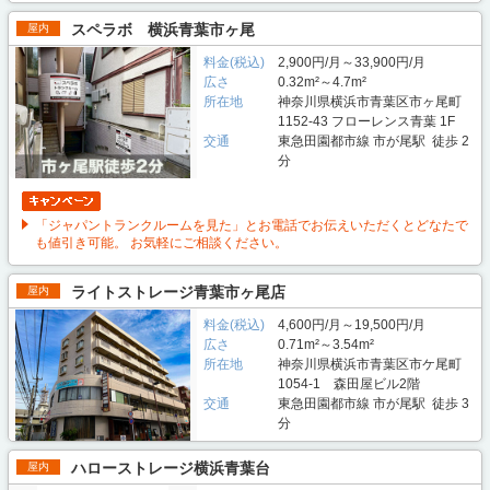
スペラボ 横浜青葉市ヶ尾
屋内
料金(税込)
2,900円/月～33,900円/月
広さ
0.32m²～4.7m²
所在地
神奈川県横浜市青葉区市ヶ尾町
1152-43 フローレンス青葉 1F
交通
東急田園都市線 市が尾駅 徒歩 2
分
「ジャパントランクルームを見た」とお電話でお伝えいただくとどなたで
も値引き可能。 お気軽にご相談ください。
ライトストレージ青葉市ヶ尾店
屋内
料金(税込)
4,600円/月～19,500円/月
広さ
0.71m²～3.54m²
所在地
神奈川県横浜市青葉区市ケ尾町
1054-1 森田屋ビル2階
交通
東急田園都市線 市が尾駅 徒歩 3
分
ハローストレージ横浜青葉台
屋内