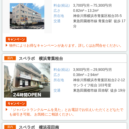
料金(税込)
3,700円/月～75,300円/月
広さ
0.82m²～13.2m²
所在地
神奈川県横浜市青葉区桜台35-5
交通
東急田園都市線 青葉台駅 徒歩 17
分
物件によりお得なキャンペーンがあります。詳しくはお問合せください。
スペラボ 横浜青葉桂台
屋内
料金(税込)
3,900円/月～29,900円/月
広さ
0.38m²～2.94m²
所在地
神奈川県横浜市青葉区桂台2-2-12
サンライフ桂台 103号室
交通
東急田園都市線 田奈駅 徒歩 19分
「ジャパントランクルームを見た」とお電話でお伝えいただくとどなたで
も値引き可能。 お気軽にご相談ください。
スペラボ 横浜荏田南
屋内