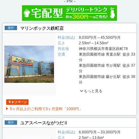
- PR -
マリンボックス鉄町店
屋外
料金(税込)
9,030円/月～45,500円/月
広さ
2.59m²～14.58m²
所在地
神奈川県横浜市青葉区鉄町78
交通
東急田園都市線 青葉台駅 徒歩 33
分
東急田園都市線 市が尾駅 徒歩 37
分
東急田園都市線 藤が丘駅 徒歩 38
分
もっと見る
5ヶ月以上のご利用で3ヶ月賃料「1000円」
ユアスペースながつだⅡ
屋外
料金(税込)
6,600円/月～33,000円/月
広さ
2.5m²～13.6m²