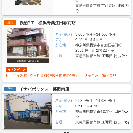
分
東急田園都市線 市が尾駅 徒歩 22
分
収納PiT 横浜青葉江田駅前店
屋内
料金(税込)
3,080円/月～34,100円/月
広さ
0.49m²～5.51m²
所在地
神奈川県横浜市青葉区荏田町
2361 林ビル 2階 2B号室
交通
東急田園都市線 江田駅 徒歩 2分
「半年利用で2ヶ月賃料0円&初期費用0円」or「3ヶ月だけ50％OFF」
イナバボックス 荏田南店
屋外
料金(税込)
2,530円/月～19,030円/月
広さ
0.51m²～4.7m²
所在地
神奈川県横浜市都筑区荏田南4-1-
28
交通
東急田園都市線 江田駅 徒歩 18分