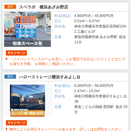
スペラボ 横浜あざみ野店
屋内
料金(税込)
4,900円/月～45,900円/月
広さ
0.51m²～6.07m²
所在地
神奈川県横浜市青葉区荏田町234-
2 工藤ビル1F
交通
東急田園都市線 あざみ野駅 徒歩
11分
「ジャパントランクルームを見た」とお電話でお伝えいただくとどなたで
も値引き可能。 お気軽にご相談ください。
ハローストレージ横浜すみよし台
屋外
料金(税込)
8,300円/月～56,000円/月
広さ
2.47m²～13.2m²
所在地
神奈川県横浜市青葉区すみよし台
38
交通
東急こどもの国線 恩田駅 徒歩 20
分
物件によりお得なキャンペーンがあります。詳しくはお問合せください。