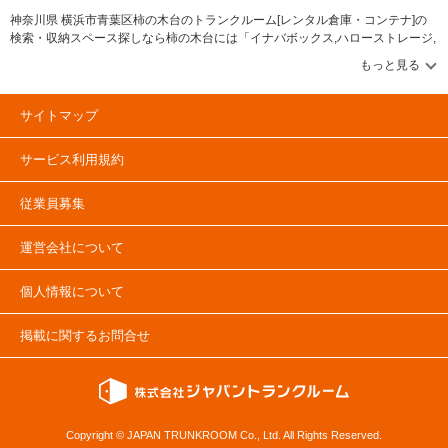
神奈川県 横浜市青葉区柿の木台のトランクルーム[レンタル倉庫・コンテナ]の
検索・収納スペース探しなら柿の木台には「イナバボックス,ハローストレージ,
マリンボックス,ユアスペース,加瀬のトランクルーム」等のブランドが掲載され
ています。借りたい地域から探して、広さ・料金[賃料]・セキュリティ・空調完
備・24時間出し入れ可能などの希望条件で絞込み！豊富な物件数から様々な方
法でご希望の収納スペースを簡単に探せるトランクルーム情報サイトです。柿
サイトマップ
の木台で気になるトランクルームを見つけたら、メールか電話でお問合せが可
能です（無料）。
サービス利用規約
従業員募集
運営会社について
個人情報について
掲載に関するお問合せ
Copyright © JAPAN TRUNKROOM Co., Ltd. All Rights Reserved.