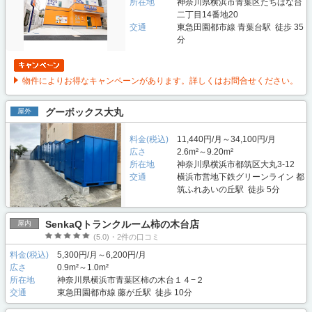
所在地
神奈川県横浜市青葉区たちばな台
二丁目14番地20
交通
東急田園都市線 青葉台駅 徒歩 35
分
物件によりお得なキャンペーンがあります。詳しくはお問合せください。
グーボックス大丸
屋外
料金(税込)
11,440円/月～34,100円/月
広さ
2.6m²～9.20m²
所在地
神奈川県横浜市都筑区大丸3-12
交通
横浜市営地下鉄グリーンライン 都
筑ふれあいの丘駅 徒歩 5分
SenkaQトランクルーム柿の木台店
屋内
(5.0)・2件の口コミ
料金(税込)
5,300円/月～6,200円/月
広さ
0.9m²～1.0m²
所在地
神奈川県横浜市青葉区柿の木台１４−２
交通
東急田園都市線 藤が丘駅 徒歩 10分