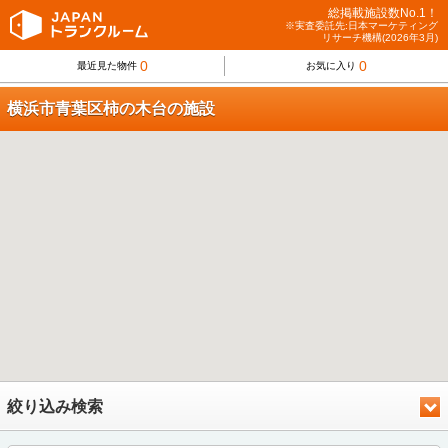
総掲載施設数No.1！
※実査委託先:日本マーケティング
リサーチ機構(2026年3月)
0
0
最近見た物件
お気に入り
横浜市青葉区柿の木台の施設
絞り込み検索