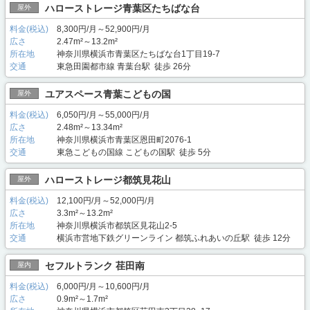
ハローストレージ青葉区たちばな台
屋外
料金(税込)
8,300円/月～52,900円/月
広さ
2.47m²～13.2m²
所在地
神奈川県横浜市青葉区たちばな台1丁目19-7
交通
東急田園都市線 青葉台駅 徒歩 26分
ユアスペース青葉こどもの国
屋外
料金(税込)
6,050円/月～55,000円/月
広さ
2.48m²～13.34m²
所在地
神奈川県横浜市青葉区恩田町2076-1
交通
東急こどもの国線 こどもの国駅 徒歩 5分
ハローストレージ都筑見花山
屋外
料金(税込)
12,100円/月～52,000円/月
広さ
3.3m²～13.2m²
所在地
神奈川県横浜市都筑区見花山2-5
交通
横浜市営地下鉄グリーンライン 都筑ふれあいの丘駅 徒歩 12分
セフルトランク 荏田南
屋内
料金(税込)
6,000円/月～10,600円/月
広さ
0.9m²～1.7m²