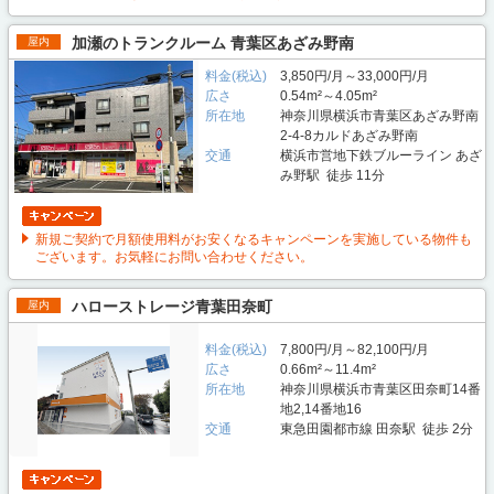
加瀬のトランクルーム 青葉区あざみ野南
屋内
料金(税込)
3,850円/月～33,000円/月
広さ
0.54m²～4.05m²
所在地
神奈川県横浜市青葉区あざみ野南
2-4-8カルドあざみ野南
交通
横浜市営地下鉄ブルーライン あざ
み野駅 徒歩 11分
新規ご契約で月額使用料がお安くなるキャンペーンを実施している物件も
ございます。お気軽にお問い合わせください。
ハローストレージ青葉田奈町
屋内
料金(税込)
7,800円/月～82,100円/月
広さ
0.66m²～11.4m²
所在地
神奈川県横浜市青葉区田奈町14番
地2,14番地16
交通
東急田園都市線 田奈駅 徒歩 2分