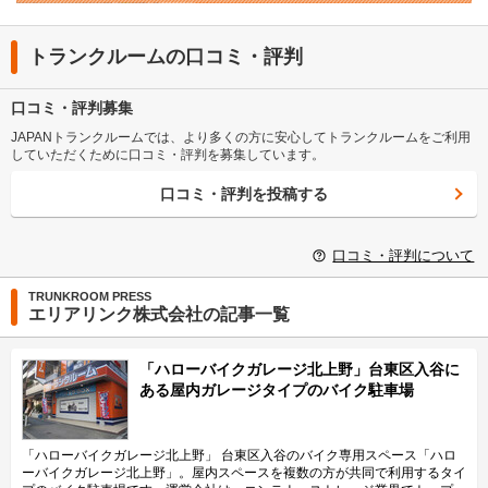
トランクルームの口コミ・評判
口コミ・評判募集
JAPANトランクルームでは、より多くの方に安心してトランクルームをご利用
していただくために口コミ・評判を募集しています。
口コミ・評判を投稿する
口コミ・評判について
TRUNKROOM PRESS
エリアリンク株式会社の記事一覧
「ハローバイクガレージ北上野」台東区入谷に
ある屋内ガレージタイプのバイク駐車場
「ハローバイクガレージ北上野」 台東区入谷のバイク専用スペース「ハロ
ーバイクガレージ北上野」。屋内スペースを複数の方が共同で利用するタイ