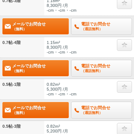
0.7帖-3階
1.18m²
8,300円 /月
-cm・-cm・-cm
メールでお問合せ
電話でお問合せ
（無料）
（通話無料）
0.7帖-4階
1.15m²
8,300円 /月
-cm・-cm・-cm
メールでお問合せ
電話でお問合せ
（無料）
（通話無料）
0.5帖-1階
0.82m²
5,300円 /月
-cm・-cm・-cm
メールでお問合せ
電話でお問合せ
（無料）
（通話無料）
0.5帖-3階
0.82m²
5,200円 /月