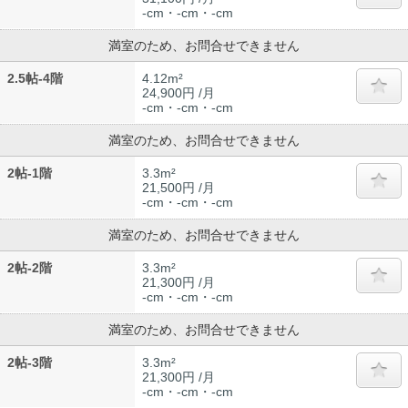
-cm・-cm・-cm
満室のため、お問合せできません
2.5帖-4階
4.12m²
24,900円 /月
-cm・-cm・-cm
満室のため、お問合せできません
2帖-1階
3.3m²
21,500円 /月
-cm・-cm・-cm
満室のため、お問合せできません
2帖-2階
3.3m²
21,300円 /月
-cm・-cm・-cm
満室のため、お問合せできません
2帖-3階
3.3m²
21,300円 /月
-cm・-cm・-cm