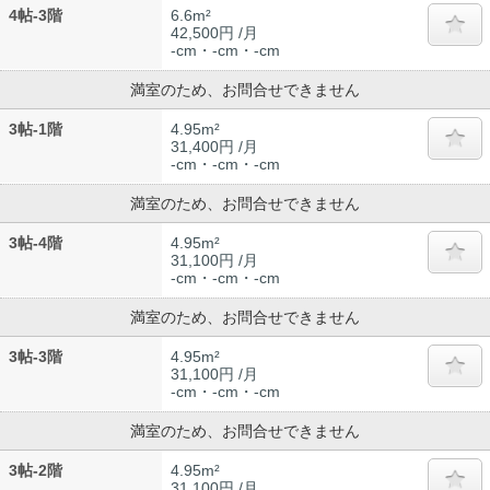
4帖-3階
6.6m²
42,500円 /月
-cm・-cm・-cm
満室のため、お問合せできません
3帖-1階
4.95m²
31,400円 /月
-cm・-cm・-cm
満室のため、お問合せできません
3帖-4階
4.95m²
31,100円 /月
-cm・-cm・-cm
満室のため、お問合せできません
3帖-3階
4.95m²
31,100円 /月
-cm・-cm・-cm
満室のため、お問合せできません
3帖-2階
4.95m²
31,100円 /月