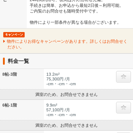
手続きは簡単、お申込から最短2日後～利用可能。
ご内覧のお問合せも随時受付中です。
物件により一部条件が異なる場合がございます。
物件によりお得なキャンペーンがあります。詳しくはお問合せく
ださい。
料金一覧
8帖-3階
13.2m²
75,300円 /月
-cm・-cm・-cm
満室のため、お問合せできません
6帖-1階
9.9m²
57,100円 /月
-cm・-cm・-cm
満室のため、お問合せできません