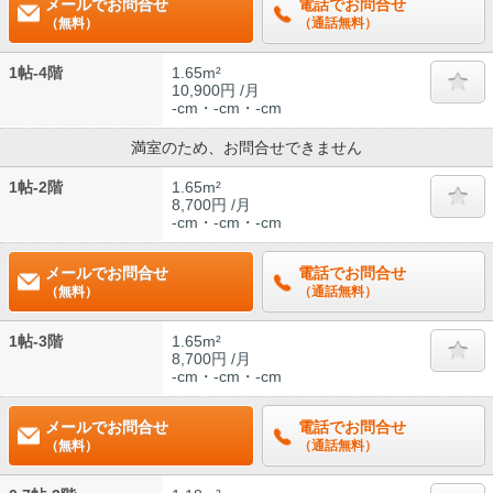
メールでお問合せ
電話でお問合せ
（無料）
（通話無料）
1帖-4階
1.65m²
10,900円 /月
-cm・-cm・-cm
満室のため、お問合せできません
1帖-2階
1.65m²
8,700円 /月
-cm・-cm・-cm
メールでお問合せ
電話でお問合せ
（無料）
（通話無料）
1帖-3階
1.65m²
8,700円 /月
-cm・-cm・-cm
メールでお問合せ
電話でお問合せ
（無料）
（通話無料）