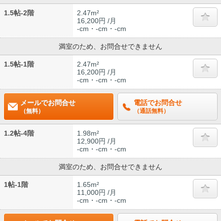
1.5帖-2階
2.47m²
16,200円 /月
-cm・-cm・-cm
満室のため、お問合せできません
1.5帖-1階
2.47m²
16,200円 /月
-cm・-cm・-cm
メールでお問合せ
電話でお問合せ
（無料）
（通話無料）
1.2帖-4階
1.98m²
12,900円 /月
-cm・-cm・-cm
満室のため、お問合せできません
1帖-1階
1.65m²
11,000円 /月
-cm・-cm・-cm