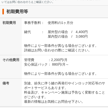
いてはお問い合わせのうえご確認ください。
初期費用等
初期費用
事務手数料： 使用料の1ヶ月分
鍵代 ： 屋外型の場合 / 4,400円
屋内型の場合 / 3,080円
物件により一部条件が異なる場合がございます。
詳細はお問い合わせの際にご確認ください。
その他費用
管理費 ：2,200円/月
安心保証パック： 880円/月～
物件により一部条件が異なる場合がございます。
備考
別途、紛失に伴う鍵の再発行やインロック対応等のサ
ポートサービスもあります。
料金及び、キャンペーン施策は予告なく変動すること
がございます。
最新の情報はお気軽にお問合せ下さい。