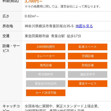
料金(税込)
3,700
円～
※その他費用に関しては、運営会社によって異なります。
広さ
0.82m²～
所在地
神奈川県横浜市青葉区桜台35-5
地図を見る
交通
東急田園都市線 青葉台駅 徒歩17分
設備・サー
24時間利用可
駐車スペース
ビス
エレベーター
空調設備
換気設備
防犯設備
即日契約可
施設見学可
駅徒歩10分以内
運送サービス
カード決済可能
キャッチコ
全国各地に展開中。東証スタンダード上場企業。
ピー
24時間利用可、夜間は外灯照明も完備。