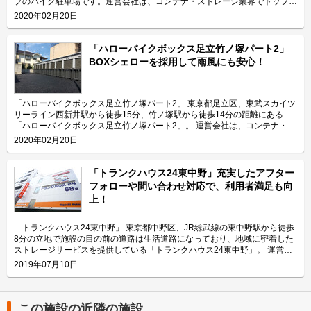
プのバイク駐車場です。運営会社は、コンテナ・ストレージ業界でトップレ
ベルのシェアを誇り、東証マザーズにも上場しているエリアリンク株式会
2020年02月20日
社。 今回は、エリアリンク株式会社が運営している「ハローバイクガレー
ジ北上野」の特長や利用用途などをご紹介致します。 「ハローバイクガレ
ージ北上野」の特長を教えてください。 東京メトロ日比谷線の入谷駅から
「ハローバイクボックス足立竹ノ塚パート2」
徒歩4分、JR山手線の鶯谷駅から徒歩10分の場所に位置する「ハローバイク
BOXシェローを採用して雨風にも安心！
ガレージ北上野」。駅近なバイク駐車スペースであり、24時間365日ご利用
頂けます。広さ2.25帖・幅130cm・奥行き270cmのスペースをご用意して
おり、大型バイクの駐車にも対応可能です。また、屋内型トランクルーム
「ハローストレージ北上野」と隣接していてパーツやメンテナンス用品の収
「ハローバイクボックス足立竹ノ塚パート2」 東京都足立区、東武スカイツ
納にご利用頂けます。ツーリングにお出掛する際にも大変便利です。 主に
リーライン西新井駅から徒歩15分、竹ノ塚駅から徒歩14分の距離にある
どんな方がご利用されているのでしょうか？ 主に入谷駅周辺エリアを中心
「ハローバイクボックス足立竹ノ塚パート2」。 運営会社は、コンテナ・ス
とした近隣エリアの方々にご利用頂いています。「ハローバイクガレージ北
トレージ業界でトップレベルのシェアを誇り、東証マザーズにも上場してい
2020年02月20日
上野」は鶯谷や上野、稲荷町、田原町などからもアクセス良好なバイク専用
るエリアリンク株式会社です。 今回は、エリアリンク株式会社が運営して
施設なので、近隣エリアのライダーから人気があります。大きめの駐車スペ
いる「ハローバイクボックス足立竹ノ塚パート2」の特長や利用用途などを
ースのため、アメリカンクルーザー、レーサー・スポーツタイプ、ビッグス
ご紹介致します。 「ハローバイクボックス足立竹ノ塚パート2」の特長を教
「トランクハウス24東中野」充実したアフター
クーターなど、高級車や大型車の保管にもご利用頂いております。 セキュ
えてください。 ボックスタイプの「ハローバイクボックス足立竹ノ塚パー
フォローや問い合わせ対応で、利用者満足も向
リティや安全面について教えてください。 「ハローバイクガレージ北上
ト2」は、国道4号線から車でアクセスしやすい立地にある施設です。 広さ2
上！
野」は屋内タイプで雨風を防ぐことができ、また、電動シャッターや防犯カ
帖・幅110cm・奥行き252cm・高さ197cmのバイクボックスが17室ご用意
メラなどを設置しているためセキュリテイ面もしっかりしているので、盗難
しており、24時間365日自由にご利用頂けます。 エリアリンク株式会社の
やイタズラから愛車を守りたい、大切なバイクを雨風で汚したくない方にお
「ハローバイクボックス」は全国のライダー様から愛されているBOXシェ
「トランクハウス24東中野」 東京都中野区、JR総武線の東中野駅から徒歩
すすめです。 費用や契約について教えてください。 月額17,400円（税込）
ローを採用した施設のため、風雨による汚れや浸食に強いのが特長です。幅
8分の立地で施設の目の前の道路は生活道路になっており、地域に密着した
の価格でバイク1台を駐車できます。施設の詳細な仕様については事前内覧
広いラダーレールが付いており、バイクの乗り入れが簡単です。また、ボッ
ストレージサービスを提供している「トランクハウス24東中野」。 運営会
をおすすめ致します。ご契約の前に駐車スペースや立地など確認頂けます。
クス内には棚を設置しておりますので、ヘルメットなどの小物を置くことも
社はエリアリンク株式会社。コンテナ・ストレージ業界でトップシェアを誇
2019年07月10日
契約時はバイクのメーカー・車種・ナンバーを確認していますが、これから
可能です。パーツやメンテナンス用品も収納できるのでとても便利です。
り、東証マザーズにも上場している会社です。全国に展開しているレンタル
バイクを購入する方はお問い合わせの際にお知らせください。時期によって
主にどんな方がご利用されているのでしょうか？ 東武伊勢崎線やつくばエ
収納用スペース「ハローストレージ」は、屋外型と屋内型合わせて約6万人
は使用料や事務手数料がお得になるキャンペーンも実施していますので、
クスプレス線が通る足立区内にお住いのライダーの方を中心にご利用頂いて
に利用されています。 今回は、エリアリンク株式会社が運営している「ト
LIFULLトランクルームのメール又は電話にてお問い合わせください。 編集
おります。主にアメリカンクルーザーやビッグスクーター、レーサー・スポ
ランクハウス24東中野」の特徴や利用用途の傾向、会社の想いなどをご紹
この施設の近隣の施設