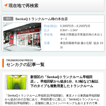
現在地で再検索
SenkaQトランクルーム柿の木台店
屋内
料金(税込)
5,300円/月～6,200円/月
広さ
0.9m²～1.0m²
所在地
神奈川県横浜市青葉区柿の木台１
４−２
交通
東急田園都市線 藤が丘駅 徒歩 10
分
TRUNKROOM PRESS
センカクの記事一覧
新宿区の「SenkaQトランクルーム早稲田
店」。早稲田駅から徒歩1分、0.3帖など1帖以
下のタイプも複数用意したトランクルーム
「SenkaQトランクルーム早稲田店(早稲田駅)」 東京メトロ東西線早稲田駅
から徒歩1分の立地にあり、早稲田通りに面した「SenkaQトランクルーム
早稲田店(早稲田駅)」。店舗前に路上コインパーキングもありますので車で