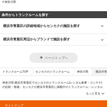
ので、いつでも清潔な施設を安全にご利用頂けます。 費用や契約について
す。また、1帖未満のタイプも人気で段ボールやキャリーケースなどちょっ
神奈川県
センカクのトランクルーム運営1号店となるため、会社としての思い入れも
教えてください。 「SenkaQトランクルーム早稲田店(早稲田駅)」は0.3帖か
としたお荷物の保管にもお役立ていただいております。「SenkaQトランク
強く、最先端のセキュリティや安全技術などいろいろな施策を取り入れてい
ら1.5帖の収納スペースまで、全49室の収納スペースを備えております。価
ルーム井草店(上井草駅)」はお客様専用駐車場を備えておりますので、新青
る店舗になります。部屋数は33を数え、大型の部屋タイプから、コンパク
格帯は、月額2,700円(税込)から12,100円(税込)となっています。初期費用
梅街道や千川通り、八町通などから車でお越しになるお客様もいらっしゃい
トなロッカータイプまで用途によってお選びいただけます。屋内型のトラン
条件からトランクルームを探す
については当月・翌月分賃料のほか、初回保証手数料(月額利用料の半額)、
ます。 セキュリティや安全面について教えてください。 「SenkaQトラン
クルームは汚れにくいのですが、さらにキレイなお部屋を目指し、爽やかな
鍵代・事務手数料(6,600円)を頂いています。 2021年9月現在、賃料永久半
クルーム井草店(上井草駅)」はお客様に安心して大切な荷物を収納頂けます
グリーンに統一した室内や人感LEDライトを使用した明るい店内が特徴。
額キャンペーンを実施しております。このほか、見学の希望や詳細のお問い
よう、入口にカードキーを設置し、各部屋に南京錠の鍵を設置する二重防犯
24時間利用可能なので、近所のコンビニに買い物に行くようなお手軽感覚
横浜市青葉区の詳細地域からセンカクの施設を探す
合わせにつきましてはLIFULLトランクルームから電話やメールにてご連絡
体制を採用しております。また、内部点検や清掃のためにスタッフが月に1
で清潔なお部屋をご利用いただけます。 主にどんな方がご利用されている
頂けます。 編集後記 「SenkaQトランクルーム早稲田店(早稲田駅)」は東西
度巡回をしておりますので、よりお客様に安心してご利用頂ける施設となっ
のでしょうか？ ファミリー層のご利用がメインですが、24時間利用でき初
線の早稲田駅からは徒歩1分、高田馬場駅からもバスを利用すれば5分程度
ています。 お客様の大切なお荷物をお預かりする環境づくりにも心掛けて
期費用や月額利用料などの価格帯が安いため、若い方の利用も多いのが特徴
横浜市青葉区周辺からブランドで施設を探す
という利便性の高い立地の施設である。加えて早稲田通り沿いに面している
おり、換気設備や空調設備を完備して夏場は20度前後、それ以外の季節は
です。例えば、ウィンタースポーツのセットや楽器など趣味の道具を置いて
ため、車での荷物の搬入出にも困らない施設であるため、季節の衣類や布団
25度に設定することで湿気やカビなどの対策をしております。 費用や契約
おく場所として利用されていたり、0.3帖タイプなど小さいサイズは季節ご
のほか大型の機材など様々な物の収納場所として利用可能である。 また、
について教えてください。 収納スペースの価格帯は月額2,100円から26,500
とに変わる洋服（衣装ケースごと）をしまっておくなどの用途に使われる傾
当施設で実施されている光触媒による抗菌施工は、コインランドリーも運営
円（税込）で広さは0.2帖から2.2帖まで幅広くご用意しております。 初期
向にあります。また、最大5.4帖の大きいサイズの部屋は大型家具を置いて
する株式会社センカクのノウハウの賜物だと感じた。昨今の感染症の流行に
費用につきましては、短期利用の場合は事務手数料3,300円（税込）・鍵代
おくような用途や法人様のご利用もあります。台車も完備しているため、重
ページトップへ
より抗菌などのニーズが高まっているためこちらの店舗以外でも20店舗ほ
3,300円（税込）・初回保証手数料（賃料の半額）・当月翌月分の利用料を
い荷物も簡単に出し入れ可能です。 セキュリティや安全面について教えて
ど同様の対策を行っている施設があるという。また、抗菌だけではなく脱臭
頂いておりますが、12か月以上ご利用の場合は初期費用が500円となるキャ
ください。 トランクルームのお荷物で多いトラブルの1つがカビ。
や、防汚、防カビにも効果が期待できるとのことで思い出の品などの収納に
ンペーンを行っております。 ご契約に際して事前見学をご希望の場合は立
「SenkaQトランクルーム」では24時間空調管理をしているのはもちろん、
も是非おすすめしたい施設である。
ち合いでご対応致しますので事前にご連絡をお願い致します。またお申込み
平均室温でも他社は27～28度ぐらいのところを24～25度に設定し、お客様
トランクルームTOP
センカクのトランクルーム
神奈川県
横浜市青
の時間によっては、「当日から利用したい」というニーズにもお応え致しま
の大切な荷物が痛まないように対策を施しています。 また、セキュリティ
す。3か月以上ご利用の方には通常価格の半額でご利用頂けるキャンペーン
面でも、専用のセキュリティカードをお渡ししたご契約者しかトランクルー
など、時期によってお得なキャンペーンを実施しております。このほか、詳
ムの建物内に入ることができない構造になっており、お部屋1つひとつに南
神奈川県 横浜市青葉区でセンカクのトランクルーム[レンタル倉庫・コンテナ]
細なキャンペーンや施設へのご質問はLIFULLトランクルームから電話やメ
京錠も付いています。その他、店舗の外観はガラスで室内が見えるようにな
の比較・検索。センカクが横浜市青葉区に掲載中のトランクルーム・レンタル
ールにてお気軽にお問い合わせください。 編集後記 「SenkaQトランクル
っていたり、監視カメラ（24時間対応）が稼働していたり、SECOMを導入
倉庫・レンタルコンテナなどの収納スペースを、借りたい地域から探して、広
ーム井草店(上井草駅)」からは運営する株式会社センカクのお客様目線の想
しており、異常があれば警備員がすぐにかけつける万全の体制を整えていま
さ・料金[賃料]・セキュリティ・空調完備・24時間出し入れ可能などの希望条件
いを感じた。内装は鮮やかな緑を採用することでファミリー層のお客様が使
す。 費用や契約について教えてください。 「SenkaQトランクルーム」で
で絞込み！豊富な物件数から様々な方法でご希望の収納スペースを簡単に探せ
いやすいよう、清潔感のある明るい空間が演出されていた。またセキュリテ
は、お申し込み前の内覧時、必ず社員が現場を案内します。その際、申し込
るトランクルーム情報サイトです。センカクで気になるトランクルームを見つ
ィも万全で入口にはカードキー、各部屋には南京錠が設置された二重防犯体
サイトマップ
み時間によっては、「明日から利用したい」というニーズにも応えることが