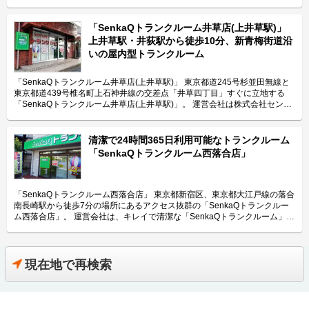
の運搬にも便利です。 運営会社は株式会社センカク。キレイで清潔な屋内
型トランクルーム「センカク(senkaQ)」の運営会社です。 今回は、株式会
社センカクが運営している「SenkaQトランクルーム早稲田店(早稲田駅)」
「SenkaQトランクルーム井草店(上井草駅)」
の特長や利用用途などをご紹介致します。 「SenkaQトランクルーム早稲田
上井草駅・井荻駅から徒歩10分、新青梅街道沿
店(早稲田駅)」の特長を教えてください。 「SenkaQトランクルーム早稲田
いの屋内型トランクルーム
店(早稲田駅)」の最大の特長は、東京メトロ東西線早稲田駅から徒歩1分で
さらに早稲田通りにも面している立地です。周辺の住宅街には、賃貸のマン
ションが多いこともありますので1帖以下のタイプを多く用意し、ご自宅の
「SenkaQトランクルーム井草店(上井草駅)」 東京都道245号杉並田無線と
収納代わりにご利用頂くことも可能です。また店舗の前には路上コインパー
東京都道439号椎名町上石神井線の交差点「井草四丁目」すぐに立地する
キングもございますので、大型の荷物の運搬にも便利にご利用頂けます。
「SenkaQトランクルーム井草店(上井草駅)」。 運営会社は株式会社センカ
「SenkaQトランクルーム早稲田店(早稲田駅)」では光触媒による抗菌施工
ク。コインランドリーの運営から事業をスタートして、現在はキレイで清潔
を実施しており、抗ウイルスだけでなく抗カビの対策をしていますので大切
な屋内型トランクルーム「センカク(senkaQ)」の運営に力を入れていま
なお荷物も安心して収納頂けます。 主にどんな方がご利用されているので
す。 今回は、株式会社センカクが運営している「SenkaQトランクルーム井
清潔で24時間365日利用可能なトランクルーム
しょうか？ 周辺にお住いの方々にご利用頂いております。「SenkaQトラン
草店(上井草駅)」の特長や利用用途などをご紹介致します。 「SenkaQトラ
「SenkaQトランクルーム西落合店」
クルーム早稲田店(早稲田駅)」は新宿エリアに近く周辺に大学もありますの
ンクルーム井草店(上井草駅)」の特長を教えてください。 「SenkaQトラン
で、若い方が多いエリアとなっています。また高田馬場や大久保からも近い
クルーム井草店(上井草駅)」は入口に設置されたカードキーに加え、各部屋
ので、外国人のご利用もございます。周辺はワンルームなどの賃貸マンショ
には南京錠式の鍵を設置する二重防犯体制に加え、西武新宿線の上井草駅、
ンも多い住宅街となっており、収納にお困りのお客様も多いため1帖タイプ
井荻駅のいずれからも徒歩10分でアクセス可能な立地も特長です。また
「SenkaQトランクルーム西落合店」 東京都新宿区、東京都大江戸線の落合
の区画で服や小物を保管される方もいます。店舗の前には路上コインパーキ
「SenkaQトランクルーム井草店(上井草駅)」にはお客様専用駐車場を完備
南長崎駅から徒歩7分の場所にあるアクセス抜群の「SenkaQトランクルー
ングもありますので、法人や音楽関係(ライブ資材)の収納にもご利用頂いて
しておりますので、目の前を走る新青梅街道や周辺の千川通りからのアクセ
ム西落合店」。 運営会社は、キレイで清潔な「SenkaQトランクルーム」を
おります。大きな荷物の運搬であってもエレベーターや台車もございますの
スも大変便利です。 換気・空調設備も完備しており、夏は20度前後、それ
運営する株式会社センカク。 「SenkaQトランクルーム」は”暮らしに役立
で便利にご利用頂けます。 セキュリティや安全面について教えてくださ
以外の季節は25度に設定して、湿度を低く保ちカビ対策も万全に行ってお
つ企業”という想いをもと、キレイで清潔な部屋や便利な立地で安心して利
い。 「SenkaQトランクルーム早稲田店(早稲田駅)」はセコムと連携したセ
ります。「SenkaQトランクルーム井草店(上井草駅)」は全40室を運営して
用できる価格帯など、トランクルームに必要な使いやすさは充分満たしてい
キュリティ体制を取っており、入口にはカードキーを設置しております。各
おり、サイズタイプは0.2帖から2.2帖まで全13種類ございますのでお客様の
ます。 今回は、そんな「SenkaQトランクルーム西落合店」の特徴や利用用
現在地で再検索
区画には、南京錠を設置しております。防犯カメラも複数台設置しておりま
ご予算や収納物に合わせてお部屋をご選択頂けます。 主にどんな方がご利
途の傾向、会社の想いなどをご紹介します。 SenkaQトランクルーム西落合
すので大切なお荷物も安心して保管して頂けます。また、店舗内の複数個所
用されているのでしょうか？ 「SenkaQトランクルーム井草店(上井草駅)」
店の特徴を教えてください。 落合南長崎駅から徒歩10分圏内のアクセスの
にて光触媒による抗菌施工を実施しており、ウイルス対策だけでなく、抗カ
は周辺の井草エリアや下石神井エリア、下井草エリアなどにお住いのご家族
良い場所にある「SenkaQトランクルーム西落合店」。店舗前に車寄せもあ
ビや防臭対策などにも対応しております。定期的に巡回を実施しております
層のお客様に、布団や家財、電子製品の収納場所としてご利用頂いておりま
るため、車を使った荷物の上げ下ろしにも便利です。 西落合店は株式会社