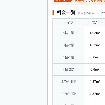
物件によりお得な
料金一覧
※広さの目安：1.6
タイプ
広さ
8帖-1階
13.2m²
8帖-2階
13.2m²
4帖-1階
6.6m²
4帖-2階
6.6m²
2.7帖-1階
4.37m²
2.7帖-2階
4.37m²