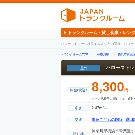
トランクルーム・貸し倉庫・レン
ハローストレージ横浜すみよし台の詳細。ハロー
トランクルームTOP
神奈川県
横浜市青葉
ハローストレ
屋外
8,300
円～
料金(税込)
※その他費用に関しては、運営
2.47m²～
広さ
東急こどもの国線
恩田
交通
神奈川県横浜市青葉区す
所在地