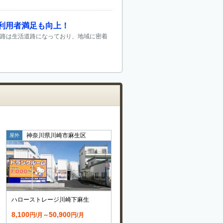
利用者満足も向上！
道路は生活道路になっており、地域に密着
神奈川県川崎市麻生区
屋外
ハローストレージ川崎下麻生
8,100
50,900
円/月～
円/月