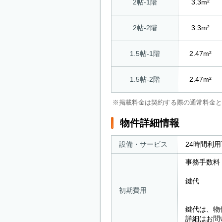
2帖-1階
3.3m²
2帖-2階
3.3m²
1.5帖-1階
2.47m²
1.5帖-2階
2.47m²
※掲載料金は契約する際の通常料金と
物件詳細情報
設備・サービス
24時間利
事務手数料
鍵代 ： 
初期費用
屋内型の
鍵代は、物
詳細はお問