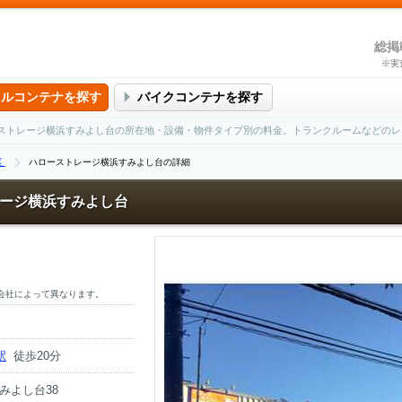
総掲
※実
タルコンテナを探す
バイクコンテナを探す
ストレージ横浜すみよし台の所在地・設備・物件タイプ別の料金。トランクルームなどのレ
区
ハローストレージ横浜すみよし台の詳細
ージ横浜すみよし台
会社によって異なります。
駅
徒歩20分
みよし台38