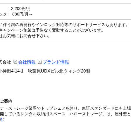
2,200円/月
ク： 880円/月～
に伴う鍵の再発行やインロック対応等のサポートサービスもあります。
キャンペーン施策は予告なく変動することがございます。
はお気軽にお問合せ下さい。
式会社
会社情報
ブランド情報
神田4-14-1 秋葉原UDXビル北ウィング20階
ご案内
ナ・ストレージ業界でトップシェアを誇り、東証スタンダードにも上場
開しているレンタル収納用スペース「ハローストレージ」は、屋外型と屋
む