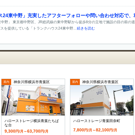
ス24東中野」充実したアフターフォローや問い合わせ対応で、
東中野」 東京都中野区、JR総武線の東中野駅から徒歩8分の立地で施設の目の前の
スを提供している「トランクハウス24東中野...
続きを読む
神奈川県横浜市青葉区
神奈川県横浜市青葉区
屋内
屋内
ハローストレージ横浜青葉たちば
ハローストレージ青葉田奈町
な台
7,800
82,100
円/月～
円/月
9,300
63,700
円/月～
円/月