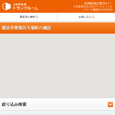
総掲載施設数No.1！
※実査委託先:日本マーケティング
リサーチ機構(2026年3月)
0
0
最近見た物件
お気に入り
横浜市青葉区大場町の施設
絞り込み検索