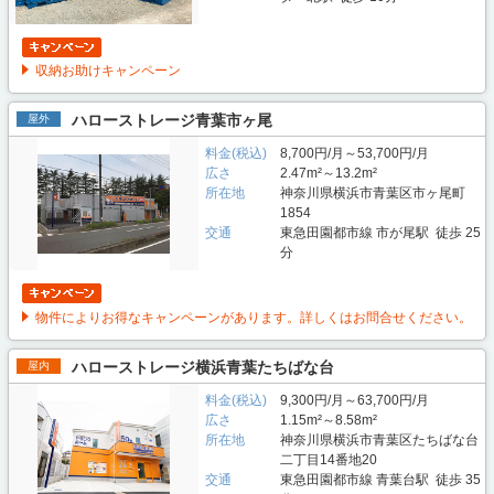
収納お助けキャンペーン
ハローストレージ青葉市ヶ尾
屋外
料金(税込)
8,700円/月～53,700円/月
広さ
2.47m²～13.2m²
所在地
神奈川県横浜市青葉区市ヶ尾町
1854
交通
東急田園都市線 市が尾駅 徒歩 25
分
物件によりお得なキャンペーンがあります。詳しくはお問合せください。
ハローストレージ横浜青葉たちばな台
屋内
料金(税込)
9,300円/月～63,700円/月
広さ
1.15m²～8.58m²
所在地
神奈川県横浜市青葉区たちばな台
二丁目14番地20
交通
東急田園都市線 青葉台駅 徒歩 35