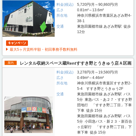
料金(税込)
5,720円/月～90,860円/月
広さ
0.81m²～13.6m²
所在地
神奈川県横浜市青葉区あざみ野4-
38-1
交通
東急田園都市線 あざみ野駅 徒歩
12分
最大5ヶ月賃料半額・初回事務手数料無料
レンタル収納スペース蔵Rentすすき野とうきゅう店Ａ区画
屋内
料金(税込)
3,278円/月～19,580円/月
広さ
0.49m²～4.46m²
所在地
神奈川県横浜市青葉区すすき野2-
5-4 すすき野とうきゅう2F
交通
東急田園都市線 あざみ野駅 バス
5分 東急バス・あ２７・すすき野
団地行 「すすき野二丁目」下車
下車 徒歩 15分
東急田園都市線 あざみ野駅 バス
5分 小田急バス・新２３・新百合
ヶ丘駅行 「すすき野二丁目」下
車下車 徒歩 15分