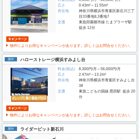
広さ
0.43m²～11.55m²
所在地
神奈川県横浜市青葉区新石川三丁
目33番地8,3番地7
交通
東急田園都市線 たまプラーザ駅
徒歩 12分
物件によりお得なキャンペーンがあります。詳しくはお問合せください。
ハローストレージ横浜すみよし台
屋外
料金(税込)
8,300円/月～56,000円/月
広さ
2.47m²～13.2m²
所在地
神奈川県横浜市青葉区すみよし台
38
交通
東急こどもの国線 恩田駅 徒歩 20
分
物件によりお得なキャンペーンがあります。詳しくはお問合せください。
ライダーピット新石川
屋外