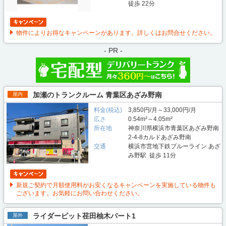
徒歩 22分
物件によりお得なキャンペーンがあります。詳しくはお問合せください。
- PR -
加瀬のトランクルーム 青葉区あざみ野南
屋内
料金(税込)
3,850円/月～33,000円/月
広さ
0.54m²～4.05m²
所在地
神奈川県横浜市青葉区あざみ野南
2-4-8カルドあざみ野南
交通
横浜市営地下鉄ブルーライン あざ
み野駅 徒歩 11分
新規ご契約で月額使用料がお安くなるキャンペーンを実施している物件も
ございます。お気軽にお問い合わせください。
ライダーピット荏田柚木パート1
屋外