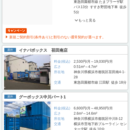
東急田園都市線 たまプラーザ駅
バス13分 すすき野団地下車 徒歩
5分
もっと見る
新規ご契約割引(条件あり)と割引のない通常契約が選べます。
イナバボックス 荏田南店
屋外
料金(税込)
2,530円/月～19,030円/月
広さ
0.51m²～4.7m²
所在地
神奈川県横浜市都筑区荏田南4-1-
28
交通
東急田園都市線 江田駅 徒歩 18分
グーボックス中川パート1
屋外
料金(税込)
6,600円/月～48,950円/月
広さ
2.6m²～14.6m²
所在地
神奈川県横浜市都筑区中川8-12
交通
横浜市営地下鉄ブルーライン セン
ター北駅 徒歩 10分