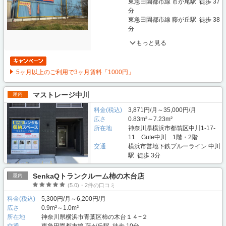
東急田園都市線 市が尾駅 徒歩 37
分
東急田園都市線 藤が丘駅 徒歩 38
分
もっと見る
5ヶ月以上のご利用で3ヶ月賃料「1000円」
マストレージ中川
屋内
料金(税込)
3,871円/月～35,000円/月
広さ
0.83m²～7.23m²
所在地
神奈川県横浜市都筑区中川1-17-
11 Gute中川 1階・2階
交通
横浜市営地下鉄ブルーライン 中川
駅 徒歩 3分
SenkaQトランクルーム柿の木台店
屋内
(5.0)・2件の口コミ
料金(税込)
5,300円/月～6,200円/月
広さ
0.9m²～1.0m²
所在地
神奈川県横浜市青葉区柿の木台１４−２
交通
東急田園都市線 藤が丘駅 徒歩 10分