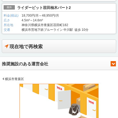
ライダーピット荏田柚木パート2
屋外
料金(税込)
18,700円/月～48,950円/月
広さ
4.5m²～14.6m²
所在地
神奈川県横浜市青葉区荏田町182
交通
横浜市営地下鉄ブルーライン 中川駅 徒歩 10分
現在地で再検索
推奨施設のある運営会社
横浜市青葉区