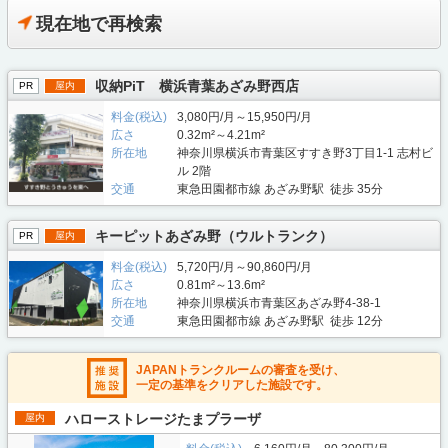
現在地で再検索
収納PiT 横浜青葉あざみ野西店
PR
屋内
料金(税込)
3,080円/月～15,950円/月
広さ
0.32m²～4.21m²
所在地
神奈川県横浜市青葉区すすき野3丁目1-1 志村ビ
ル 2階
交通
東急田園都市線 あざみ野駅 徒歩 35分
キーピットあざみ野（ウルトランク）
PR
屋内
料金(税込)
5,720円/月～90,860円/月
広さ
0.81m²～13.6m²
所在地
神奈川県横浜市青葉区あざみ野4-38-1
交通
東急田園都市線 あざみ野駅 徒歩 12分
JAPANトランクルームの審査を受け、
一定の基準をクリアした施設です。
ハローストレージたまプラーザ
屋内