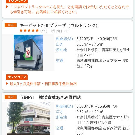
「ジャパントランクルームを見た」とお電話でお伝えいただくとどなたで
も値引き可能。 お気軽にご相談ください。
キーピットたまプラーザ（ウルトランク）
屋内
(5.0)・1件の口コミ
料金(税込)
5,720円/月～40,040円/月
広さ
0.81m²～7.45m²
所在地
神奈川県横浜市青葉区美しが丘4
丁目26-25
交通
東急田園都市線 たまプラーザ駅
徒歩 17分
最大5ヶ月賃料半額・初回事務手数料無料
収納PiT 横浜青葉あざみ野西店
屋内
料金(税込)
3,080円/月～15,950円/月
広さ
0.32m²～4.21m²
所在地
神奈川県横浜市青葉区すすき野3
丁目1-1 志村ビル 2階
交通
東急田園都市線 あざみ野駅 徒歩
35分