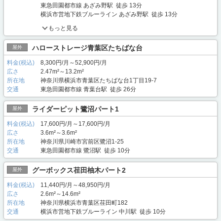
東急田園都市線 あざみ野駅 徒歩 13分
横浜市営地下鉄ブルーライン あざみ野駅 徒歩 13分
もっと見る
ハローストレージ青葉区たちばな台
屋外
料金(税込)
8,300円/月～52,900円/月
広さ
2.47m²～13.2m²
所在地
神奈川県横浜市青葉区たちばな台1丁目19-7
交通
東急田園都市線 青葉台駅 徒歩 26分
ライダーピット鷺沼パート1
屋外
料金(税込)
17,600円/月～17,600円/月
広さ
3.6m²～3.6m²
所在地
神奈川県川崎市宮前区鷺沼1-25
交通
東急田園都市線 鷺沼駅 徒歩 10分
グーボックス荏田柚木パート2
屋外
料金(税込)
11,440円/月～48,950円/月
広さ
2.6m²～14.6m²
所在地
神奈川県横浜市青葉区荏田町182
交通
横浜市営地下鉄ブルーライン 中川駅 徒歩 10分