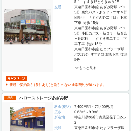
5-4 すすき野とうきゅう2F
交通
東急田園都市線 あざみ野駅 バス
5分 東急バス・あ２７・すすき野
団地行 「すすき野二丁目」下車
下車 徒歩 15分
東急田園都市線 あざみ野駅 バス
5分 小田急バス・新２３・新百合
ヶ丘駅行 「すすき野二丁目」下
車下車 徒歩 15分
東急田園都市線 たまプラーザ駅
バス13分 すすき野団地下車 徒歩
5分
もっと見る
新規ご契約割引(条件あり)と割引のない通常契約が選べます。
ハローストレージあざみ野
屋内
料金(税込)
7,400円/月～72,400円/月
広さ
0.82m²～9.9m²
所在地
神奈川県横浜市青葉区荏子田2-1-
2
交通
東急田園都市線 たまプラーザ駅