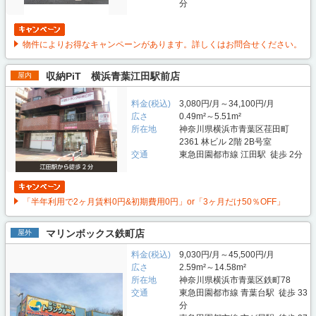
分
物件によりお得なキャンペーンがあります。詳しくはお問合せください。
収納PiT 横浜青葉江田駅前店
屋内
料金(税込)
3,080円/月～34,100円/月
広さ
0.49m²～5.51m²
所在地
神奈川県横浜市青葉区荏田町
2361 林ビル 2階 2B号室
交通
東急田園都市線 江田駅 徒歩 2分
「半年利用で2ヶ月賃料0円&初期費用0円」or「3ヶ月だけ50％OFF」
マリンボックス鉄町店
屋外
料金(税込)
9,030円/月～45,500円/月
広さ
2.59m²～14.58m²
所在地
神奈川県横浜市青葉区鉄町78
交通
東急田園都市線 青葉台駅 徒歩 33
分