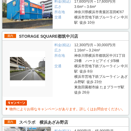
料金(税込)
17,600円/月～17,600円/月
広さ
3.6m²～3.6m²
所在地
神奈川県横浜市青葉区荏田町67
交通
横浜市営地下鉄ブルーライン 中川
駅 徒歩 10分
STORAGE SQUARE都筑中川店
屋内
料金(税込)
12,300円/月～30,000円/月
広さ
1.16m²～3.24m²
所在地
神奈川県横浜市都筑区中川1丁目
29番 ハートピアイイダB棟
交通
横浜市営地下鉄ブルーライン 中川
駅 徒歩 8分
横浜市営地下鉄ブルーライン あざ
み野駅 徒歩 23分
東急田園都市線 たまプラーザ駅
徒歩 26分
物件によりお得なキャンペーンがあります。詳しくはお問合せください。
スペラボ 横浜あざみ野店
屋内