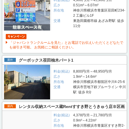
料金(税込)
4,900円/月～45,900円/月
広さ
0.51m²～6.07m²
所在地
神奈川県横浜市青葉区荏田町234-
2 工藤ビル1F
交通
東急田園都市線 あざみ野駅 徒歩
11分
「ジャパントランクルームを見た」とお電話でお伝えいただくとどなたで
も値引き可能。 お気軽にご相談ください。
グーボックス荏田柚木パート1
屋外
料金(税込)
8,800円/月～48,950円/月
広さ
1.9m²～14.6m²
所在地
神奈川県横浜市都筑区中川4-25-6
交通
横浜市営地下鉄ブルーライン 中川
駅 徒歩 8分
レンタル収納スペース蔵Rentすすき野とうきゅう店Ｂ区画
屋内
料金(税込)
4,378円/月～21,780円/月
広さ
0.9m²～4.22m²
所在地
神奈川県横浜市青葉区すすき野2-