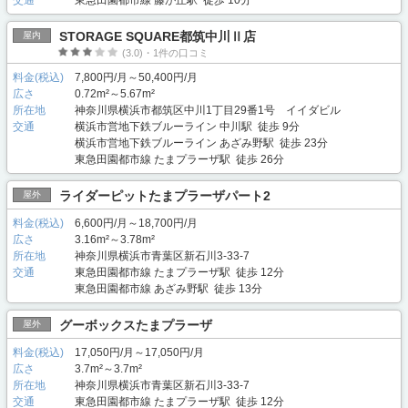
STORAGE SQUARE都筑中川Ⅱ店
屋内
(3.0)・1件の口コミ
料金(税込)
7,800円/月～50,400円/月
広さ
0.72m²～5.67m²
所在地
神奈川県横浜市都筑区中川1丁目29番1号 イイダビル
交通
横浜市営地下鉄ブルーライン 中川駅 徒歩 9分
横浜市営地下鉄ブルーライン あざみ野駅 徒歩 23分
東急田園都市線 たまプラーザ駅 徒歩 26分
ライダーピットたまプラーザパート2
屋外
料金(税込)
6,600円/月～18,700円/月
広さ
3.16m²～3.78m²
所在地
神奈川県横浜市青葉区新石川3-33-7
交通
東急田園都市線 たまプラーザ駅 徒歩 12分
東急田園都市線 あざみ野駅 徒歩 13分
グーボックスたまプラーザ
屋外
料金(税込)
17,050円/月～17,050円/月
広さ
3.7m²～3.7m²
所在地
神奈川県横浜市青葉区新石川3-33-7
交通
東急田園都市線 たまプラーザ駅 徒歩 12分