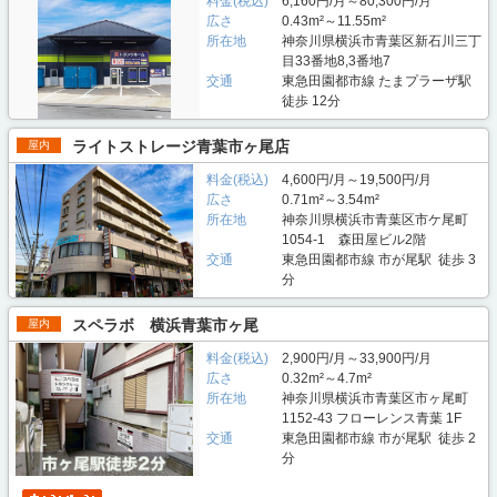
料金(税込)
6,160円/月～80,300円/月
広さ
0.43m²～11.55m²
所在地
神奈川県横浜市青葉区新石川三丁
目33番地8,3番地7
交通
東急田園都市線 たまプラーザ駅
徒歩 12分
ライトストレージ青葉市ヶ尾店
屋内
料金(税込)
4,600円/月～19,500円/月
広さ
0.71m²～3.54m²
所在地
神奈川県横浜市青葉区市ケ尾町
1054-1 森田屋ビル2階
交通
東急田園都市線 市が尾駅 徒歩 3
分
スペラボ 横浜青葉市ヶ尾
屋内
料金(税込)
2,900円/月～33,900円/月
広さ
0.32m²～4.7m²
所在地
神奈川県横浜市青葉区市ヶ尾町
1152-43 フローレンス青葉 1F
交通
東急田園都市線 市が尾駅 徒歩 2
分