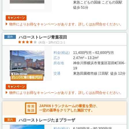
東急こどもの国線 こどもの国駅
徒歩 51分
物件によりお得なキャンペーンがあります。詳しくはお問合せください。
ハローストレージ青葉荏田
屋外
(4.0)・1件の口コミ
料金(税込)
11,400円/月～62,600円/月
広さ
2.47m²～13.2m²
所在地
神奈川県横浜市青葉区荏田町306-
19
交通
東急田園都市線 江田駅 徒歩 12分
物件によりお得なキャンペーンがあります。詳しくはお問合せください。
JAPANトランクルームの審査を受け、
一定の基準をクリアした施設です。
ハローストレージたまプラーザ
屋内
料金(税込)
6,160円/月～80,300円/月