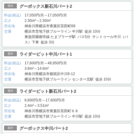
グーボックス新石川パート2
屋外
料金(税込)
17,050円/月～17,050円/月
広さ
2.30m²～2.30m²
所在地
神奈川県横浜市青葉区荏田町68
交通
横浜市営地下鉄ブルーライン 中川駅 徒歩 10分
東急田園都市線 たまプラーザ駅 バス5分 サントゥール中川（バ
ス）下車 徒歩 3分
ライダーピット中川パート1
屋外
料金(税込)
17,600円/月～48,950円/月
広さ
3.6m²～14.6m²
所在地
神奈川県横浜市都筑区中川8-12
交通
横浜市営地下鉄ブルーライン センター北駅 徒歩 10分
ライダーピット新石川パート2
屋外
料金(税込)
6,600円/月～17,600円/月
広さ
2.4m²～3.51m²
所在地
神奈川県横浜市青葉区荏田町６８
交通
横浜市営地下鉄ブルーライン 中川駅 徒歩 10分
グーボックス中川パート2
屋外