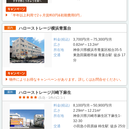
「半年以上利用で2ヶ月賃料0円&初期費用0円」
ハローストレージ横浜青葉台
屋内
料金(税込)
3,700円/月～75,300円/月
広さ
0.82m²～13.2m²
所在地
神奈川県横浜市青葉区桜台35-5
交通
東急田園都市線 青葉台駅 徒歩 17
分
物件によりお得なキャンペーンがあります。詳しくはお問合せください。
ハローストレージ川崎下麻生
屋外
(5.0)・1件の口コミ
料金(税込)
8,100円/月～50,900円/月
広さ
2.29m²～12.21m²
所在地
神奈川県川崎市麻生区下麻生1-
32-30
交通
小田急小田原線 柿生駅 徒歩 25分