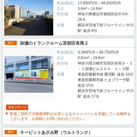
料金(税込)
17,600円/月～48,950円/月
広さ
3.6m²～14.6m²
所在地
神奈川県横浜市都筑区区中川4-
25-6
交通
横浜市営地下鉄ブルーライン 中川
駅 徒歩 8分
加瀬のトランクルーム宮前区有馬２
屋内
料金(税込)
3,300円/月～68,750円/月
広さ
0.81m²～19.6m²
所在地
神奈川県川崎市宮前区有馬９－３
－１加瀬ビル２０４ １～３階
交通
東急田園都市線 鷺沼駅 徒歩 10分
東急田園都市線 たまプラーザ駅
徒歩 15分
横浜市営地下鉄ブルーライン 中川
駅 徒歩 17分
新規ご契約で月額使用料がお安くなるキャンペーンを実施している物件も
ございます。お気軽にお問い合わせください。
キーピットあざみ野（ウルトランク）
屋内