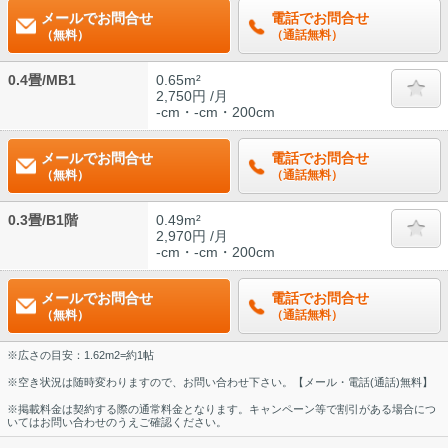
メールでお問合せ
電話でお問合せ
（無料）
（通話無料）
0.4畳/MB1
0.65m²
2,750円 /月
-cm・-cm・200cm
メールでお問合せ
電話でお問合せ
（無料）
（通話無料）
0.3畳/B1階
0.49m²
2,970円 /月
-cm・-cm・200cm
メールでお問合せ
電話でお問合せ
（無料）
（通話無料）
※広さの目安：1.62m2=約1帖
※空き状況は随時変わりますので、お問い合わせ下さい。【メール・電話(通話)無料】
※掲載料金は契約する際の通常料金となります。キャンペーン等で割引がある場合につ
いてはお問い合わせのうえご確認ください。