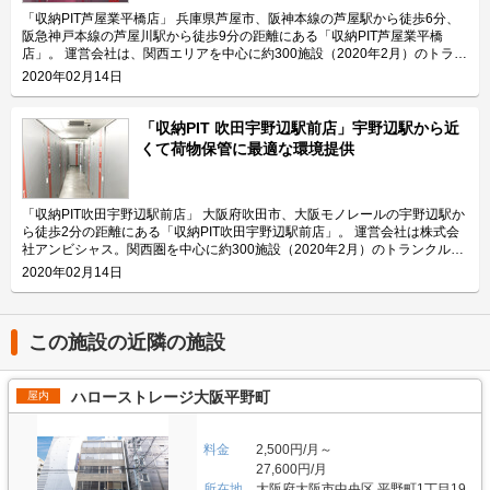
ております。 主な収納物としては、0.3帖から1.0帖までの小型タイプの場
西のトランクルーム市場でマーケティングを行う際は、ブランドの前にトラ
「収納PIT芦屋業平橋店」 兵庫県芦屋市、阪神本線の芦屋駅から徒歩6分、
合は趣味の道具やアウトドアグッズが多く、2.0帖以上の中・大型タイプの
ンクルームの認知促進が必要となるなど、市場としてはこれからだと思いま
阪急神戸本線の芦屋川駅から徒歩9分の距離にある「収納PIT芦屋業平橋
場合は家具や家電一式などを収納されるケースが多いです。最大3.6帖まで
す。 株式会社アンビシャスが運営する「収納ピット」、関西エリア最大級
店」。 運営会社は、関西エリアを中心に約300施設（2020年2月）のトラン
の部屋をご用意しており、引っ越しの一時預けや法人の在庫管理などにもお
のトランクルーム 首都圏と関西の違いを教えて下さい。 関西では貸し出す
クルーム「収納PIT（収納ピット）」を運営している株式会社アンビシャ
2020年02月14日
すすめです。 セキュリティや安全面について教えてください。 「収納PIT墨
賃料の敷地面積あたりの利用単価は関東に比べ、低いのが違いの1つです。
ス。お客様の収納に関する課題を解決するサービスを目指して関西最大級の
田向島5丁目店」は荷物の保管に安心・安全なセキュリティ設備として、専
トランクルームの部屋面積2帖で関西は平均12,000円のところ、関東では
施設数を誇るトランクルームを展開している会社です。 今回は、株式会社
用のセキュリティカードや防犯カメラなどを備えております。 入口の電子
21,000円程になります（株式会社アンビシャス独自試算）。関東の方が貸
アンビシャスが運営している「収納PIT芦屋業平橋店」の特長や利用用途な
「収納PIT 吹田宇野辺駅前店」宇野辺駅から近
錠は専用カードキーで解錠し、各部屋はシリンダーキーを使用しています。
し出し単価が高い傾向にあり、企業数も関東の方が多いです。 しかしなが
どをご紹介致します。 「収納PIT芦屋業平橋店」の特長を教えてください。
くて荷物保管に最適な環境提供
またセキュリティ対策の一環として、入口の電子錠に防犯カメラを設置し、
ら関西はニーズがないというわけではなく、認知が低いことと、物件のオー
「収納PIT芦屋業平橋店」は国道2号線沿いに位置しており、芦屋駅や芦屋
専用カードキーでの入室履歴も管理しております。また、人感センサーと
ナー様がトランクルーム事業のメリットを理解していないため導入が進んで
川駅からも近くてアクセスしやすい屋内型のトランクルームです。 荷物を
LED照明も設置しており、夜間にも明るい環境で荷物を収納頂けるため、女
いないことがあります。さらに京都など観光都市では景観上の理由から、大
保管する収納スペースは、最小0.3帖から最大5.1帖まで豊富なサイズをご用
性一人でも安心してご利用頂けます。 ご要望やご不明な点があればコール
きな看板を出してはいけなかったり、ビルの高さ制限があり、トランクルー
意しております。全スペースの高さは2mあるので、段ボールなどの箱物で
「収納PIT吹田宇野辺駅前店」 大阪府吹田市、大阪モノレールの宇野辺駅か
センターにてオペレーターが対応いたしますので、万が一のトラブル時にも
ム用のスペースに当てられないといった課題もあります。 もちろん、今後
あれば重ねることでより多く収納頂けます。 「収納PIT芦屋業平橋店」はお
ら徒歩2分の距離にある「収納PIT吹田宇野辺駅前店」。 運営会社は株式会
安心頂ける体制を整えております。 費用や契約について教えてください。
市場が伸びたら、関東の次に大きい商圏は関西なので、将来のポテンシャル
客様の大切な荷物を保管するため、空気清浄機や送風機、換気扇など空調対
社アンビシャス。関西圏を中心に約300施設（2020年2月）のトランクルー
0.3帖の小型タイプから3.6帖の大型タイプまで、月額3,080円〜36,850円(税
という意味では大きいと思います。 過去に比ベて関西圏のトランクルーム
策はしっかり行っているため、カビなどが生まれにくい環境をとなっており
ム「収納ピット」を展開しています。2006年7月大阪市中央区にて設
2020年02月14日
込)の価格帯でご利用頂けます。ご契約や事前に内覧をご希望の場合は、
市場は今後どのように変わっていくと思いますか？ 以前は郊外エリアの屋
ます。 また、「収納PIT芦屋業平橋店」には専用の駐車場やエレベーター、
立。"志の高い人格者の輩出によって、会社に貢献する"という企業理念のも
LIFULLトランクルームのメール又は電話にてお問合せください。 初期費用
外型が多かったのが、現在は市街地に屋内型のトランクルームがどんどん進
台車が完備されており、大きい荷物もスムーズに搬入搬出頂けます。 主に
と、社員自らがお客様の声を聴きながら丁寧な対応を行なっており、お客様
や月額費用などのお支払いは銀行振込や口座引落もしくはクレジットカード
出してきています。 今まで利用していた方が関西圏に引っ越してきたり、
どんな方がご利用されているのでしょうか？ 「収納PIT芦屋業平橋店」は芦
との距離が一番近いトランクルームを目指しています。 今回は、株式会社
決済もご利用頂けます。銀行振込や口座引落をご希望する場合は保証会社の
SNSなどを通じてサービスが口コミで広がりやすい時代などを背景とし
屋駅や芦屋川駅の近隣にお住いの方に多くご利用頂いております。このエリ
アンビシャスが運営している「収納PIT吹田宇野辺駅前店」の特長や利用用
この施設の近隣の施設
事前審査が必要です。クレジットカード決済ご利用の場合、事前審査が不要
て、トランクルームの全体数は十分に増えていると実感しています。 ま
アにはファミリー層が多く、主な収納物としては季節物や衣類ケース、キャ
途などをご紹介致します。 「収納PIT吹田宇野辺駅前店」の特長を教えてく
のため、スピーディーな契約及び即日利用が可能となります。 ご契約手続
た、2025年に開催予定の大阪万博をはじめ、再開発エリアも多く、今後人
リーバックなどが多いです。収納スペースは最大5.1帖までご用意してお
ださい。 「収納PIT吹田宇野辺駅前店」は府道2号、14号周辺に位置してお
き終了後、鍵を郵送いたします。尚、本店に取りに来ていただければ即日利
口密度が増えるエリアはもっと需要が伸びていくはずです。このような状況
り、引っ越し荷物などの大型荷物の一時保管にもご利用頂けます。 セキュ
り、宇野辺駅からも近くてアクセスしやすいトランクルームです。24時間
ハローストレージ大阪平野町
用も可能です。 時期によってお得なキャンペーンを行なっておりますの
屋内
に合わせて、当社でもトランクのオーナーを募集し京都、大阪の梅田、難
リティや安全面について教えてください。 「収納PIT芦屋業平橋店」は荷物
365日運営しているので、時間帯を気にせず荷物を搬入搬出頂けます。 荷物
で、ご契約の前にLIFULLトランクルームのHPをご覧ください。お手頃な価
波、兵庫県の西宮、三宮エリアなどに注力していきたいと考えております。
の保管に安心・安全な設備として、専用のセキュリティカードや防犯カメラ
を保管する収納スペースは、屋内をパーテーションで区切って大小様々なサ
格でトランクルームをご利用頂けます。 編集後記 関西/大阪府下で店舗数
などのセキュリティ体制を備えております。 人感センサーとLED照明も設
イズにしており、最小0.3帖から最大3帖までのサイズをご用意しています。
No.1の実績を誇る株式会社アンビシャスの「収納ピット」。 2020年1月に
料金
2,500円/月～
置しており、夜間に照明のスイッチを探す手間なく荷物を収納頂けます。
各スペースの高さは1.9mで、天井にはネットフェンスを設置しているた
オープンした関東1号店「収納PIT墨田向島5丁目店」を始めとして首都圏に
27,600円/月
トラブルやご不明な点などがある場合はスタッフが丁寧に対応させて頂きま
め、荷物が盗難される心配はございません。 また、「収納PIT吹田宇野辺駅
進出してきたばかりだが、今までの経営ノウハウを基にした事業拡大と出店
所在地
大阪府大阪市中央区 平野町1丁目19