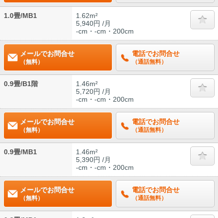
1.0畳/MB1
1.62m²
5,940円 /月
-cm・-cm・200cm
メールでお問合せ
電話でお問合せ
（無料）
（通話無料）
0.9畳/B1階
1.46m²
5,720円 /月
-cm・-cm・200cm
メールでお問合せ
電話でお問合せ
（無料）
（通話無料）
0.9畳/MB1
1.46m²
5,390円 /月
-cm・-cm・200cm
メールでお問合せ
電話でお問合せ
（無料）
（通話無料）