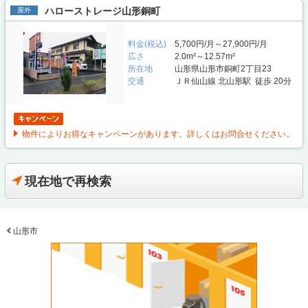
ハローストレージ山形銅町
屋外
料金(税込)
5,700円/月～27,900円/月
広さ
2.0m²～12.57m²
所在地
山形県山形市銅町2丁目23
交通
ＪＲ仙山線 北山形駅 徒歩 20分
物件によりお得なキャンペーンがあります。詳しくはお問合せください。
現在地で再検索
山形市