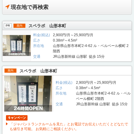
現在地で再検索
スペラボ 山形本町
PR
屋内
料金(税込)
2,900円/月～25,900円/月
広さ
0.38m²～4.5m²
所在地
山形県山形市本町2-4-62 ル・ベルベール横町 2
階西
交通
JR山形新幹線 山形駅 徒歩 15分
スペラボ 山形本町
屋内
料金(税込)
2,900円/月～25,900円/月
広さ
0.38m²～4.5m²
所在地
山形県山形市本町2-4-62 ル・ベル
ベール横町 2階西
交通
JR山形新幹線 山形駅 徒歩 15分
「ジャパントランクルームを見た」とお電話でお伝えいただくとどなたで
も値引き可能。 お気軽にご相談ください。