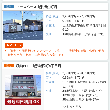
ユースペース山形清住町店
屋外
料金(税込)
3,900円/月～27,600円/月
広さ
0.97m²～7.61m²
所在地
山形県山形市山形市 清住町2丁目
6-10
交通
JR山形新幹線 山形駅 徒歩 29分
「賃料3ヶ月間半額キャンペーン」実施中 ・期間中に新規ご契約で月額
賃料が半額、初めてご利用の方も安心です
収納PiT 山形城西町4丁目店
屋内
料金(税込)
2,530円/月～28,050円/月
広さ
0.32m²～8.75m²
所在地
山形県山形市城西町4-20-27 城西
ビル 2階
交通
JR奥羽本線 山形駅 徒歩 27分
JR左沢線 山形駅 徒歩 27分
JR仙山線 山形駅 徒歩 27分
もっと見る