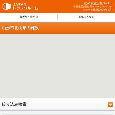
総掲載施設数No.1！
※実査委託先:日本マーケティング
リサーチ機構(2026年3月)
0
0
最近見た物件
お気に入り
山形市北山形の施設
絞り込み検索