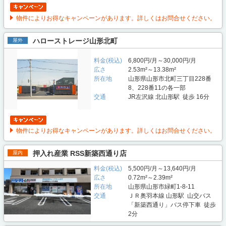
物件によりお得なキャンペーンがあります。詳しくはお問合せください。
ハローストレージ山形北町
屋外
料金(税込)
6,800円/月～30,000円/月
広さ
2.53m²～13.38m²
所在地
山形県山形市北町三丁目228番
8、228番11の各一部
交通
JR左沢線 北山形駅 徒歩 16分
物件によりお得なキャンペーンがあります。詳しくはお問合せください。
押入れ産業 RSS新築西通り店
屋内
料金(税込)
5,500円/月～13,640円/月
広さ
0.72m²～2.39m²
所在地
山形県山形市緑町1-8-11
交通
ＪＲ奥羽本線 山形駅 山交バス
「新築西通り」バス停下車 徒歩
2分