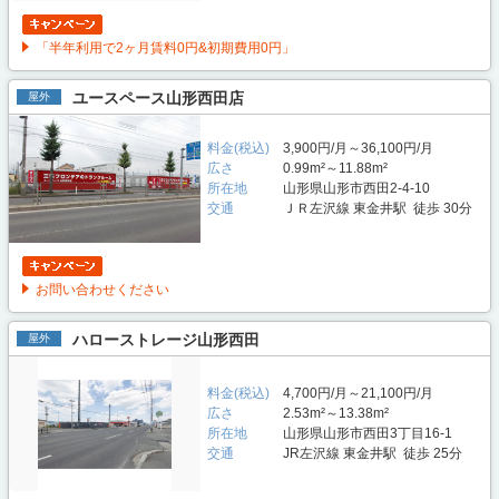
「半年利用で2ヶ月賃料0円&初期費用0円」
ユースペース山形西田店
屋外
料金(税込)
3,900円/月～36,100円/月
広さ
0.99m²～11.88m²
所在地
山形県山形市西田2-4-10
交通
ＪＲ左沢線 東金井駅 徒歩 30分
お問い合わせください
ハローストレージ山形西田
屋外
料金(税込)
4,700円/月～21,100円/月
広さ
2.53m²～13.38m²
所在地
山形県山形市西田3丁目16-1
交通
JR左沢線 東金井駅 徒歩 25分