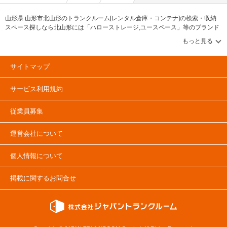
山形県 山形市北山形のトランクルーム[レンタル倉庫・コンテナ]の検索・収納
スペース探しなら北山形には「ハローストレージ,ユースペース」等のブランド
が掲載されています。借りたい地域から探して、広さ・料金[賃料]・セキュリテ
ィ・空調完備・24時間出し入れ可能などの希望条件で絞込み！豊富な物件数か
ら様々な方法でご希望の収納スペースを簡単に探せるトランクルーム情報サイ
トです。北山形で気になるトランクルームを見つけたら、メールか電話でお問
サイトマップ
合せが可能です（無料）。
サービス利用規約
従業員募集
運営会社について
個人情報について
掲載に関するお問合せ