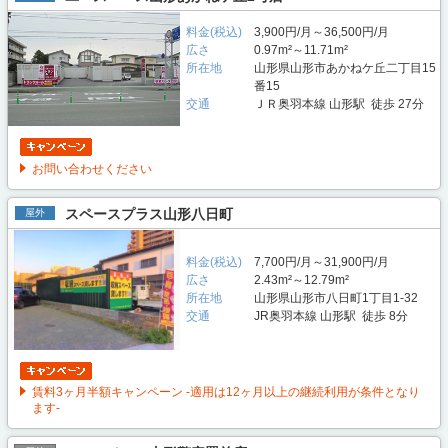
料金(税込)
3,900円/月～36,500円/月
広さ
0.97m²～11.71m²
所在地
山形県山形市あかねケ丘二丁目15
番15
交通
ＪＲ奥羽本線 山形駅 徒歩 27分
お問い合わせください
スペースプラス山形八日町
屋外
料金(税込)
7,700円/月～31,900円/月
広さ
2.43m²～12.79m²
所在地
山形県山形市八日町1丁目1-32
交通
JR奥羽本線 山形駅 徒歩 8分
賃料3ヶ月半額キャンペーン -適用は12ヶ月以上の継続利用が条件となり
ます-