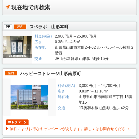
現在地で再検索
スペラボ 山形本町
PR
屋内
料金(税込)
2,900円/月～25,900円/月
広さ
0.38m²～4.5m²
所在地
山形県山形市本町2-4-62 ル・ベルベール横町 2
階西
交通
JR山形新幹線 山形駅 徒歩 15分
ハッピーストレージ山形南原町
屋内
料金(税込)
3,300円/月～44,700円/月
広さ
0.83m²～11.18m²
所在地
山形県山形市南原町三丁目 15番
地15
交通
JR奥羽本線 山形駅 徒歩 42分
物件によりお得なキャンペーンがあります。詳しくはお問合せください。