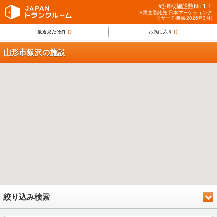
総掲載施設数No.1！
※実査委託先:日本マーケティング
リサーチ機構(2026年3月)
0
0
最近見た物件
お気に入り
山形市飯沢の施設
絞り込み検索