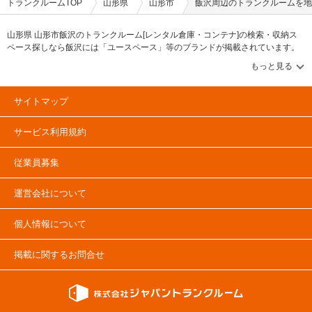
トランクルームTOP
山形県
山形市
飯沢周辺のトランクルームを地
山形県 山形市飯沢のトランクルーム[レンタル倉庫・コンテナ]の検索・収納ス
ペース探しなら飯沢には「ユースペース」等のブランドが掲載されています。
借りたい地域から探して、広さ・料金[賃料]・セキュリティ・空調完備・24時間
出し入れ可能などの希望条件で絞込み！豊富な物件数から様々な方法でご希望
の収納スペースを簡単に探せるトランクルーム情報サイトです。飯沢で気にな
るトランクルームを見つけたら、メールか電話でお問合せが可能です（無
サイトマップ
料）。
サービス利用規約
従業員募集
運営会社について
個人情報について
掲載に関するお問合せ