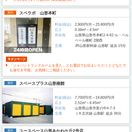
スペラボ 山形本町
屋内
料金(税込)
2,900円/月～25,900円/月
広さ
0.38m²～4.5m²
所在地
山形県山形市本町2-4-62 ル・ベル
ベール横町 2階西
交通
JR山形新幹線 山形駅 徒歩 15分
「ジャパントランクルームを見た」とお電話でお伝えいただくとどなたで
も値引き可能。 お気軽にご相談ください。
スペースプラス山形南館
屋外
料金(税込)
7,700円/月～19,800円/月
広さ
2.52m²～6.45m²
所在地
山形県山形市富の中4-7-3
交通
ＪＲ左沢線 山形駅 徒歩 36分
ユースペース山形あかねケ丘2号店
屋外