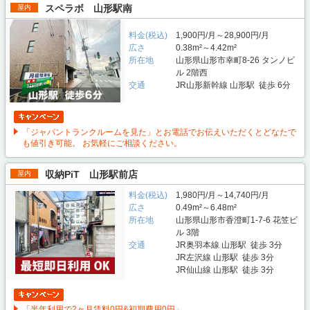
スペラボ 山形駅南
屋内
料金(税込)
1,900円/月～28,900円/月
広さ
0.38m²～4.42m²
所在地
山形県山形市幸町8-26 タンノビ
ル 2階西
交通
JR山形新幹線 山形駅 徒歩 6分
「ジャパントランクルームを見た」とお電話でお伝えいただくとどなたで
も値引き可能。 お気軽にご相談ください。
収納PiT 山形駅前店
屋内
料金(税込)
1,980円/月～14,740円/月
広さ
0.49m²～6.48m²
所在地
山形県山形市香澄町1-7-6 花笠ビ
ル 3階
交通
JR奥羽本線 山形駅 徒歩 3分
JR左沢線 山形駅 徒歩 3分
JR仙山線 山形駅 徒歩 3分
「半年利用で2ヶ月賃料0円&初期費用0円」