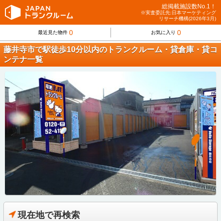
総掲載施設数No.1！
※実査委託先:日本マーケティング
リサーチ機構(2026年3月)
0
0
最近見た物件
お気に入り
藤井寺市で駅徒歩10分以内のトランクルーム・貸倉庫・貸コ
ンテナ一覧
現在地で再検索