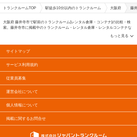
トランクルームTOP
駅徒歩10分以内のトランクルーム
大阪府
藤
大阪府 藤井寺市で駅前のトランクルーム[レンタル倉庫・コンテナ]の比較・検
索。藤井寺市に掲載中のトランクルーム・レンタル倉庫・レンタルコンテナな
どの収納スペースを、借りたい地域から探して、広さ・料金[賃料]・セキュリテ
ィ・防犯完備・24時間出し入れ可能などの希望条件で絞込み！豊富な物件数か
ら様々な方法でご希望の収納スペースを簡単に探せるトランクルーム情報サイ
トです。気になるトランクルームを見つけたら、メールか電話でお問合せが可
サイトマップ
能です（無料）。
サービス利用規約
従業員募集
運営会社について
個人情報について
掲載に関するお問合せ