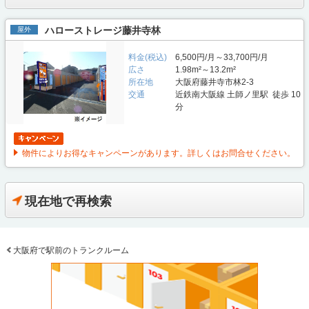
ハローストレージ藤井寺林
屋外
料金(税込)
6,500円/月～33,700円/月
広さ
1.98m²～13.2m²
所在地
大阪府藤井寺市林2-3
交通
近鉄南大阪線 土師ノ里駅 徒歩 10
分
物件によりお得なキャンペーンがあります。詳しくはお問合せください。
現在地で再検索
大阪府で駅前のトランクルーム