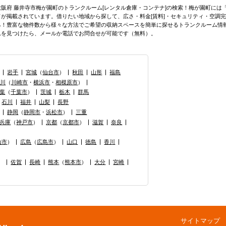
大阪府 藤井寺市梅が園町のトランクルーム[レンタル倉庫・コンテナ]の検索！梅が園町には
ドが掲載されています。借りたい地域から探して、広さ・料金[賃料]・セキュリティ・空調完
み！豊富な物件数から様々な方法でご希望の収納スペースを簡単に探せるトランクルーム情
ムを見つけたら、メールか電話でお問合せが可能です（無料）。
岩手
宮城
（
仙台市
）
秋田
山形
福島
奈川
（
川崎市
・
横浜市
・
相模原市
）
葉
（
千葉市
）
茨城
栃木
群馬
石川
福井
山梨
長野
静岡
（
静岡市
・
浜松市
）
三重
兵庫
（
神戸市
）
京都
（
京都市
）
滋賀
奈良
山市
）
広島
（
広島市
）
山口
徳島
香川
）
佐賀
長崎
熊本
（
熊本市
）
大分
宮崎
サイトマップ