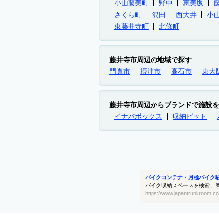
小山藤美町
野中
恵美坂
さくら町
沢田
西大井
小
東藤井寺町
北條町
藤井寺市周辺の地域で探す
門真市
摂津市
高石市
東大
藤井寺市周辺からブランドで施設を
イナバボックス
収納ピット
バイクコンテナ・月極バイク
バイク収納スペースを検索、
https://www.japantrunkroom.co