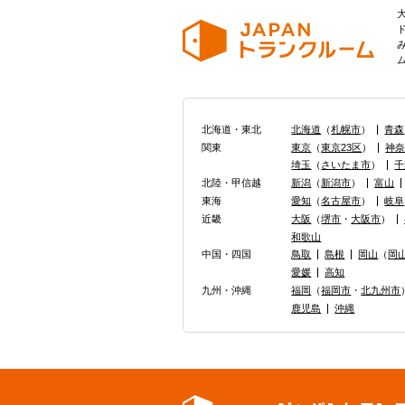
北海道・東北
北海道
（
札幌市
）
青森
関東
東京
（
東京23区
）
神
埼玉
（
さいたま市
）
千
北陸・甲信越
新潟
（
新潟市
）
富山
東海
愛知
（
名古屋市
）
岐阜
近畿
大阪
（
堺市
・
大阪市
）
和歌山
中国・四国
鳥取
島根
岡山
（
岡
愛媛
高知
九州・沖縄
福岡
（
福岡市
・
北九州市
鹿児島
沖縄