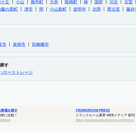
藤ケ丘
小山
御舟町
大井
陵南町
林
国府
川北
古室
山藤の里町
津堂
岡
小山新町
道明寺
北岡
西古室
藤井
阪市
泉南市
四條畷市
探す
ハローストレージ
駐車場を探す
TRUNKROOM PRESS
簡単に比較！
トランクルーム業界 WEBメディア 創刊
m/bike/
https://www.japantrunkroom.com/press/