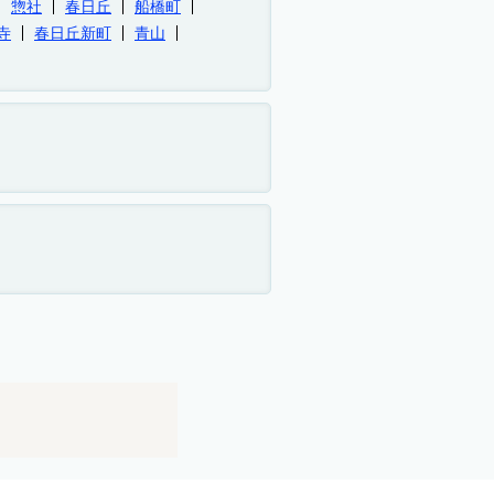
惣社
春日丘
船橋町
寺
春日丘新町
青山