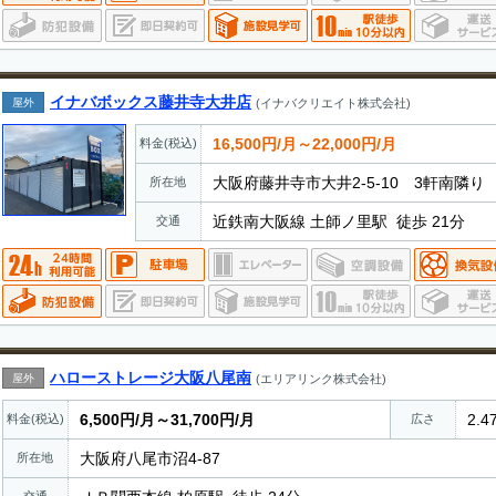
イナバボックス藤井寺大井店
屋外
(イナバクリエイト株式会社)
16,500円/月～22,000円/月
料金(税込)
大阪府藤井寺市大井2-5-10 3軒南隣り
所在地
近鉄南大阪線 土師ノ里駅 徒歩 21分
交通
ハローストレージ大阪八尾南
屋外
(エリアリンク株式会社)
6,500円/月～31,700円/月
2.4
料金(税込)
広さ
大阪府八尾市沼4-87
所在地