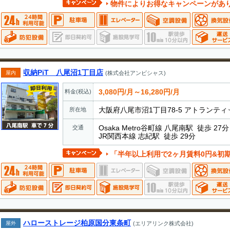
物件によりお得なキャンペーンがあ
収納PiT 八尾沼1丁目店
屋内
(株式会社アンビシャス)
3,080円/月～16,280円/月
料金(税込)
大阪府八尾市沼1丁目78-5 アトランティ
所在地
Osaka Metro谷町線 八尾南駅 徒歩 27分
交通
JR関西本線 志紀駅 徒歩 29分
「半年以上利用で2ヶ月賃料0円&初
ハローストレージ柏原国分東条町
屋外
(エリアリンク株式会社)