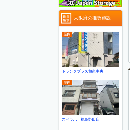
大阪府の推奨施設
屋内
トランクプラス和泉中央
屋内
スペラボ 福島野田店