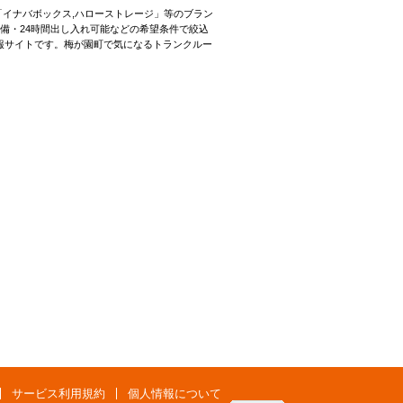
「イナバボックス,ハローストレージ」等のブラン
備・24時間出し入れ可能などの希望条件で絞込
報サイトです。梅が園町で気になるトランクルー
サービス利用規約
個人情報について