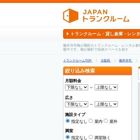
トランクルーム・貸し倉庫・レン
藤井寺市梅が園町のトランクルーム・レンタル倉
載中です。梅が園町で収納スペースを探す
トランクルームTOP
大阪府
藤井寺市
絞り込み検索
月額料金
～
広さ
～
施設タイプ
指定なし
屋内
屋外
満室
指定なし
満室除く