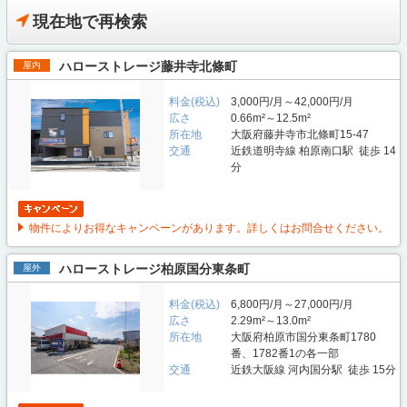
現在地で再検索
ハローストレージ藤井寺北條町
屋内
料金(税込)
3,000円/月～42,000円/月
広さ
0.66m²～12.5m²
所在地
大阪府藤井寺市北條町15‐47
交通
近鉄道明寺線 柏原南口駅 徒歩 14
分
物件によりお得なキャンペーンがあります。詳しくはお問合せください。
ハローストレージ柏原国分東条町
屋外
料金(税込)
6,800円/月～27,000円/月
広さ
2.29m²～13.0m²
所在地
大阪府柏原市国分東条町1780
番、1782番1の各一部
交通
近鉄大阪線 河内国分駅 徒歩 15分