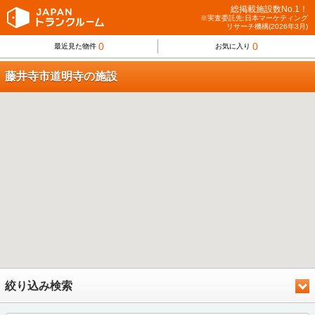
総掲載施設数No.1！
※実査委託先:日本マーケティング
リサーチ機構(2026年3月)
0
0
最近見た物件
お気に入り
藤井寺市道明寺の施設
絞り込み検索