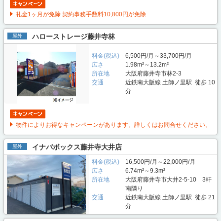
礼金1ヶ月が免除 契約事務手数料10,800円が免除
ハローストレージ藤井寺林
屋外
料金(税込)
6,500円/月～33,700円/月
広さ
1.98m²～13.2m²
所在地
大阪府藤井寺市林2-3
交通
近鉄南大阪線 土師ノ里駅 徒歩 10
分
物件によりお得なキャンペーンがあります。詳しくはお問合せください。
イナバボックス藤井寺大井店
屋外
料金(税込)
16,500円/月～22,000円/月
広さ
6.74m²～9.3m²
所在地
大阪府藤井寺市大井2-5-10 3軒
南隣り
交通
近鉄南大阪線 土師ノ里駅 徒歩 21
分