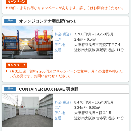
物件によりお得なキャンペーンがあります。詳しくはお問合せください。
オレンジコンテナ羽曳野Part-1
屋外
料金(税込)
7,700円/月～19,250円/月
広さ
2.4m²～6.5m²
所在地
大阪府羽曳野市高鷲7丁目7-4
交通
近鉄南大阪線 高鷲駅 徒歩 11分
7月31日迄 賃料2,200円オフキャンペーン実施中。月々の出費を抑えた
い方必見です。お問い合わせください。
CONTAINER BOX HAVE 羽曳野
屋外
料金(税込)
8,470円/月～16,940円/月
広さ
3.24m²～6.63m²
所在地
大阪府羽曳野市軽里1-5
交通
近鉄南大阪線 古市駅 徒歩 15分