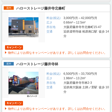
ハローストレージ藤井寺北條町
屋内
料金(税込)
3,000円/月～42,000円/月
広さ
0.66m²～12.5m²
所在地
大阪府藤井寺市北條町15‐47
交通
近鉄道明寺線 柏原南口駅 徒歩 14
分
物件によりお得なキャンペーンがあります。詳しくはお問合せください。
ハローストレージ藤井寺林
屋外
料金(税込)
6,500円/月～33,700円/月
広さ
1.98m²～13.2m²
所在地
大阪府藤井寺市林2-3
交通
近鉄南大阪線 土師ノ里駅 徒歩 10
分
物件によりお得なキャンペーンがあります。詳しくはお問合せください。