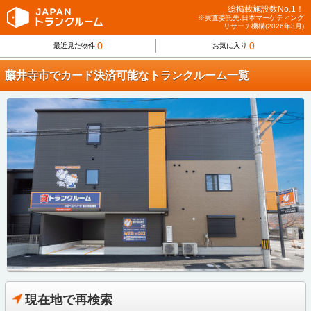
総掲載施設数No.1！
※実査委託先:日本マーケティング
リサーチ機構(2026年3月)
0
0
最近見た物件
お気に入り
藤井寺市でカード決済可能なトランクルーム一覧
現在地で再検索