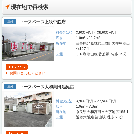
現在地で再検索
ユースペース上牧中筋店
屋外
料金(税込)
3,900円/月～39,600円/月
広さ
1.0m²～11.7m²
所在地
奈良県北葛城郡上牧町大字中筋出
作127-1
交通
ＪＲ和歌山線 香芝駅 徒歩 15分
お問い合わせください
ユースペース大和高田池尻店
屋外
料金(税込)
3,900円/月～27,500円/月
広さ
1.0m²～7.8m²
所在地
奈良県大和高田市大字池尻185-1
交通
近鉄大阪線 築山駅 徒歩 20分