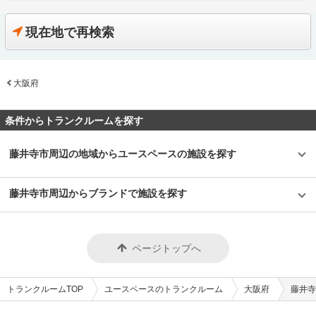
が収納がしやすく便利」という声を受けて、サイズの小さいS1タイプ、S2
営している（2019年8月末現在）三協フロンテア株式会社。近年はレンタル
タイプのお部屋には全て棚板を標準装備として提供するなどお客様目線で店
スペースやワークスペースなど人々の心や暮らしを豊かにするサービスも拡
舗を運営しています。 主にどんな方がご利用されているのでしょうか？
充している会社です。 今回は、三協フロンテア株式会社が運営している
現在地で再検索
「ユースペース宇都宮中今泉店」が位置する栃木県宇都宮市は、20年前と
「ユースペース水戸赤塚店」の特徴や利用用途などをご紹介します。 「ユ
比較して人口が増えていることもあり、近隣にお住いのファミリー層などの
ースペース水戸赤塚店」の特徴を教えてください。 「ユースペース水戸赤
利用が多く、書類や本などのほか、「ワークスペース」を利用して荷物の整
塚店」はトランクルームを通じてライフスタイルを豊かにするというコンセ
理・手入れが可能なためゴルフバックなどの収容ニーズも高いです。また、
プトのもと、通常タイプ99室のほかに「+U」エリアを併設しました。一時
奥州街道に面した立地で専用駐車場もあるため、内装業者様が材料置き場と
大阪府
滞在型の「隠れ家ルーム」や作業が可能な「ワークスペース」、その他にも
して利用するなど法人にも利用されています。 セキュリティや安全面につ
電源付きルームやクローゼットルームなど付加価値をつけた部屋も提供して
いて教えてください。 「ユースペース宇都宮中今泉店」は、安心してご利
います。 駐車場があるので大型荷物の出し入れも安心です。また、広さは
用頂けるように防犯カメラは1階の入口、2階の裏口、各フロアの通路にそ
0.3帖の小さい部屋から3.4帖の部屋まで様々なサイズがあるため、用途に合
条件からトランクルームを探す
れぞれ1台ずつの計4台が設置されているだけでなく、定期的に店舗を巡回
わせてご利用いただけます。 主にどんな方がご利用されているのでしょう
することで安全性を高めています。また、無人店舗ではありますが、非常ボ
か？ 近隣の主婦のお客様に多く利用されております。主な収納リストは衣
タンも設置しておりますので、有事の際には提携警備会社が駆けつける仕組
類、家具、アウトドア用品などがあります。 「ユースペース水戸赤塚店」
藤井寺市周辺の地域からユースペースの施設を探す
みとなっています。設備面でも建物に断熱材を使用しているほか、お客様の
では当店を中心に仕事したい方のためにワークスペースも提供しています。
大切な荷物へのカビなどの発生を抑制するため各フロアに業務用の除湿機も
また、室内にはリラックスできるBGMやアロマなど、快適な空間を演出す
設置しています。エレベーター、台車、踏み台など、荷物をより簡単に出し
る装置も用意しています。エレベーター、台車、踏み台など、荷物をより簡
藤井寺市周辺からブランドで施設を探す
入れできる設備も完備しているため、女性一人でのご利用も安心です。 費
単に出し入れできる設備も完備しているため、女性一人でのご利用も安心で
用や契約について教えてください。 収納スペースの価格帯は月額4,200円～
す。 セキュリティや安全面について教えてください。 安心してご利用いた
42,900円（税込）、サイズタイプは0.5帖から3.3帖まで幅広くご用意してい
だけるよう屋内施設には監視カメラやモニターを設置し、定期的な巡回を行
ます。初期費用として賃料3か月分(前納)のほか、基本管理設備料(賃料1か
っております。またご契約の中には動産総合保険も含まれておりますので、
月分)が掛かります。お支払いにつきましては、クレジットカード払いある
万が一のときも安心いただけます。加えて、人感LEDライトなどを兼ね備え
ページトップへ
いは口座振替をご利用頂けます。「ユースペース宇都宮中今泉店」は施設見
た室内タイプの収納スペースであるので、女性の方でも安心して使えるよう
学可能なトランクルームなので、ご契約の前に部屋の雰囲気や広さなどが確
に工夫しています。入口は専用キーで解錠できるため、365日24時間いつで
認できます。ご希望の方はLIFULLトランクルームから電話やメールにてお
もご利用いただけます。空調換気設備としてエアコン、サーキュレーターな
気軽にお問い合わせください。 編集後記 三協フロンテア株式会社の「ユー
どを設置しお客様が満足できるサービスを提供しています。 費用や契約に
トランクルームTOP
ユースペースのトランクルーム
大阪府
藤井寺
スペース宇都宮中今泉店」は清潔感と安心感があるトランクルームだった。
ついて教えてください。 ご契約では、月々の賃料のほかに基本管理整備料
外観にはルーバーパネルが使われており、一見してトランクルームとは思え
（賃料1ヶ月分）をいただいておりますが、それ以外にお支払いいただく固