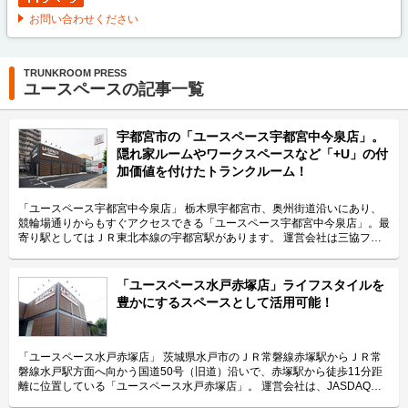
お問い合わせください
TRUNKROOM PRESS
ユースペースの記事一覧
宇都宮市の「ユースペース宇都宮中今泉店」。
隠れ家ルームやワークスペースなど「+U」の付
加価値を付けたトランクルーム！
「ユースペース宇都宮中今泉店」 栃木県宇都宮市、奥州街道沿いにあり、
競輪場通りからもすぐアクセスできる「ユースペース宇都宮中今泉店」。最
寄り駅としてはＪＲ東北本線の宇都宮駅があります。 運営会社は三協フロ
ンテア株式会社。トランクルームだけでなく、テレワーク、会議、商談など
に利用できるレンタルスペースも展開しているブランド「U-SPACE（ユー
スペース）」の運営会社です。 今回は、三協フロンテア株式会社が運営し
「ユースペース水戸赤塚店」ライフスタイルを
ている「ユースペース宇都宮中今泉店」の特長や利用用途などをご紹介致し
豊かにするスペースとして活用可能！
ます。 「ユースペース宇都宮中今泉店」の特長を教えてください。 「ユー
スペース宇都宮中今泉店」はトランクルームを通じてライフスタイルを豊か
にするというコンセプト「+U」の施設としてお客様に付加価値のある快適
な空間を提供したいという想いから、通常の収納スペースのほか、趣味やテ
「ユースペース水戸赤塚店」 茨城県水戸市のＪＲ常磐線赤塚駅からＪＲ常
レワークの場所としても利用可能な「隠れ家ルーム」、収納する荷物の整
磐線水戸駅方面へ向かう国道50号（旧道）沿いで、赤塚駅から徒歩11分距
理・手入れが可能なご契約者様共有の「ワークスペース」といった付加価値
離に位置している「ユースペース水戸赤塚店」。 運営会社は、JASDAQに
をつけた部屋も提供しています。また、お客様からの「棚板が付いている方
上場している企業で全国に395店舗、約21,000室のトランクルームを直接運