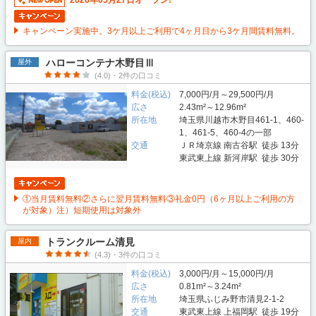
2026年05月27日オープン!
キャンペーン実施中。3ケ月以上ご利用で4ヶ月目から3ケ月間賃料無料。
ハローコンテナ木野目Ⅲ
屋外
(4.0)・2件の口コミ
料金(税込)
7,000円/月～29,500円/月
広さ
2.43m²～12.96m²
所在地
埼玉県川越市木野目461-1、460-
1、461-5、460-4の一部
交通
ＪＲ埼京線 南古谷駅 徒歩 13分
東武東上線 新河岸駅 徒歩 30分
①当月賃料無料②さらに翌月賃料無料③礼金0円（6ヶ月以上ご利用の方
が対象）注）短期使用は対象外
トランクルーム清見
屋内
(4.3)・3件の口コミ
料金(税込)
3,000円/月～15,000円/月
広さ
0.81m²～3.24m²
所在地
埼玉県ふじみ野市清見2-1-2
交通
東武東上線 上福岡駅 徒歩 19分