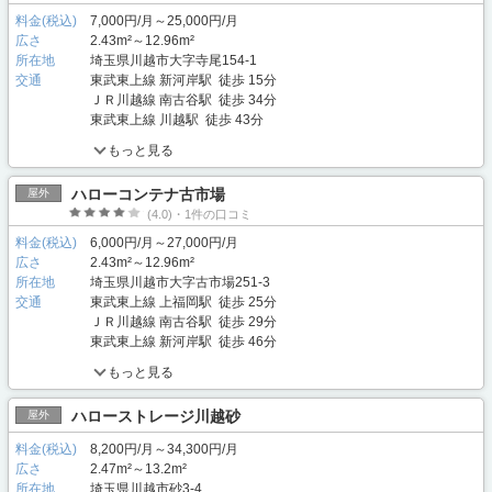
料金(税込)
7,000円/月～25,000円/月
広さ
2.43m²～12.96m²
所在地
埼玉県川越市大字寺尾154-1
交通
東武東上線 新河岸駅 徒歩 15分
ＪＲ川越線 南古谷駅 徒歩 34分
東武東上線 川越駅 徒歩 43分
もっと見る
ハローコンテナ古市場
屋外
(4.0)・1件の口コミ
料金(税込)
6,000円/月～27,000円/月
広さ
2.43m²～12.96m²
所在地
埼玉県川越市大字古市場251-3
交通
東武東上線 上福岡駅 徒歩 25分
ＪＲ川越線 南古谷駅 徒歩 29分
東武東上線 新河岸駅 徒歩 46分
もっと見る
ハローストレージ川越砂
屋外
料金(税込)
8,200円/月～34,300円/月
広さ
2.47m²～13.2m²
所在地
埼玉県川越市砂3-4