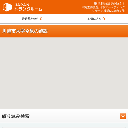
総掲載施設数No.1！
※実査委託先:日本マーケティング
リサーチ機構(2026年3月)
0
0
最近見た物件
お気に入り
川越市大字今泉の施設
絞り込み検索