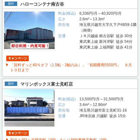
ハローコンテナ南古谷
屋外
料金(税込)
6,336円/月～40,920円/月
広さ
2.6m²～13.3m²
所在地
埼玉県川越市大字久下戸4859-1隣
（南側）
交通
ＪＲ川越線 南古谷駅 徒歩 30分
東武東上線 新河岸駅 徒歩 54分
東武東上線 上福岡駅 徒歩 41分
「賃料ずっと40％オフ（1.5帖・2帖のみ）」「初期費用5500円」 ８月
１０日まで
マリンボックス富士見町店
屋外
料金(税込)
13,500円/月～31,500円/月
広さ
3.4m²～12.96m²
所在地
埼玉県川越市富士見町31-16
交通
JR埼京線 川越駅 徒歩 15分
初月と翌2ヶ月間賃料「0円」さらに契約事務手数料「0円」