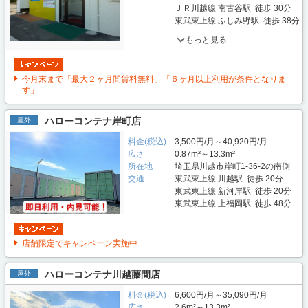
ＪＲ川越線 南古谷駅 徒歩 30分
東武東上線 ふじみ野駅 徒歩 38分
もっと見る
今月末まで「最大２ヶ月間賃料無料」「６ヶ月以上利用が条件となりま
す」
ハローコンテナ岸町店
屋外
料金(税込)
3,500円/月～40,920円/月
広さ
0.87m²～13.3m²
所在地
埼玉県川越市岸町1-36-2の南側
交通
東武東上線 川越駅 徒歩 20分
東武東上線 新河岸駅 徒歩 20分
東武東上線 上福岡駅 徒歩 48分
店舗限定でキャンペーン実施中
ハローコンテナ川越藤間店
屋外
料金(税込)
6,600円/月～35,090円/月
広さ
2.6m²～13.3m²