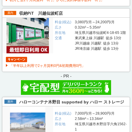
収納PiT 川越仙波町店
屋内
料金(税込)
3,080円/月～24,200円/月
広さ
0.32m²～5.35m²
所在地
埼玉県川越市仙波町4-18-65 1階
交通
東武東上線 川越駅 徒歩 13分
JR川越線 川越駅 徒歩 13分
JR埼京線 川越駅 徒歩 13分
「半年以上利用で2ヶ月賃料0円&初期費用0円」
- PR -
ハローコンテナ木野目 supported by ハロー ストレージ
屋外
料金(税込)
7,000円/月～28,900円/月
広さ
2.58m²～13.34m²
所在地
埼玉県川越市木野目字六角1562-
1