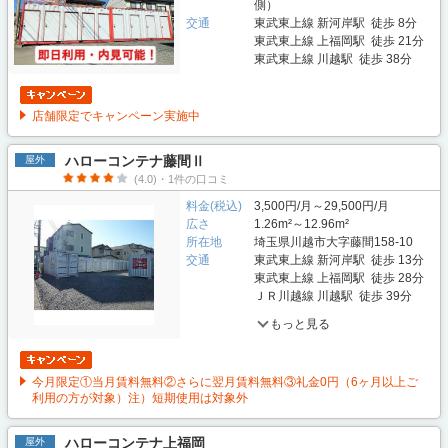
側）
交通
東武東上線 新河岸駅 徒歩 8分
東武東上線 上福岡駅 徒歩 21分
東武東上線 川越駅 徒歩 38分
店舗限定でキャンペーン実施中
ハローコンテナ藤間Ⅱ
屋外
(4.0)・1件の口コミ
料金(税込)
3,500円/月～29,500円/月
広さ
1.26m²～12.96m²
所在地
埼玉県川越市大字藤間158-10
交通
東武東上線 新河岸駅 徒歩 13分
東武東上線 上福岡駅 徒歩 28分
ＪＲ川越線 川越駅 徒歩 39分
もっと見る
今月限定①当月賃料無料②さらに翌月賃料無料③礼金0円（6ヶ月以上ご
利用の方が対象）注）短期使用は対象外
ハローコンテナ上福岡
屋外