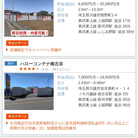
料金(税込)
6,600円/月～35,090円/月
広さ
2.6m²～13.3m²
所在地
埼玉県川越市熊野町1-4
交通
東武東上線 上福岡駅 徒歩 17分
東武東上線 新河岸駅 徒歩 26分
東武東上線 ふじみ野駅 徒歩 38分
店舗限定でキャンペーン実施中
ハローコンテナ南古谷
屋外
(4.0)・2件の口コミ
料金(税込)
7,000円/月～19,500円/月
広さ
2.43m²～6.48m²
所在地
埼玉県川越市並木新町４－１４
交通
ＪＲ川越線 南古谷駅 徒歩 3分
東武東上線 新河岸駅 徒歩 35分
東武東上線 上福岡駅 徒歩 46分
今月限定①当月賃料無料②さらに翌月賃料無料③礼金0円（6ヶ月以上ご
利用の方が対象）注）短期使用は対象外