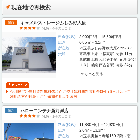
現在地で再検索
キャメルストレージふじみ野大原
屋内
(4.0)・4件の口コミ
料金(税込)
3,000円/月～15,500円/月
広さ
0.85m²～3.1m²
所在地
埼玉県ふじみ野市大原2-5673-3
交通
東武東上線 上福岡駅 徒歩 11分
東武東上線 ふじみ野駅 徒歩 34分
ＪＲ川越線 南古谷駅 徒歩 34分
もっと見る
今月限定①当月賃料無料②さらに翌月賃料無料③礼金0円（6ヶ月以上ご
利用の方が対象）注）短期使用は対象外
ハローコンテナ新河岸店
屋外
(4.0)・1件の口コミ
料金(税込)
11,880円/月～40,920円/月
広さ
2.6m²～13.3m²
所在地
埼玉県川越市寺尾169-2隣（南