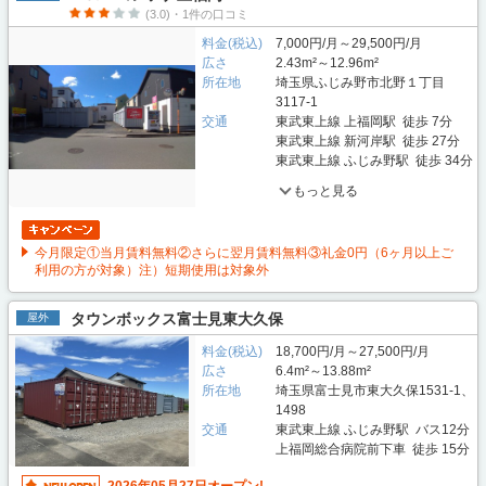
(3.0)・1件の口コミ
料金(税込)
7,000円/月～29,500円/月
広さ
2.43m²～12.96m²
所在地
埼玉県ふじみ野市北野１丁目
3117-1
交通
東武東上線 上福岡駅 徒歩 7分
東武東上線 新河岸駅 徒歩 27分
東武東上線 ふじみ野駅 徒歩 34分
もっと見る
今月限定①当月賃料無料②さらに翌月賃料無料③礼金0円（6ヶ月以上ご
利用の方が対象）注）短期使用は対象外
タウンボックス富士見東大久保
屋外
料金(税込)
18,700円/月～27,500円/月
広さ
6.4m²～13.88m²
所在地
埼玉県富士見市東大久保1531-1、
1498
交通
東武東上線 ふじみ野駅 バス12分
上福岡総合病院前下車 徒歩 15分