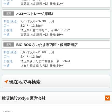
交通
東武東上線 新河岸駅 徒歩 11分
ハローストレージ岸町3
屋外
料金(税込)
9,700円/月～32,300円/月
広さ
3.2m²～13.38m²
所在地
埼玉県川越市岸町二丁目28-10,17,22
交通
東武東上線 新河岸駅 徒歩 19分
BIG BOX さいたま市西区・飯田新田店
屋外
料金(税込)
6,600円/月～28,600円/月
広さ
2.4m²～13.4m²
所在地
埼玉県さいたま市西区飯田新田234-1
交通
ＪＲ川越線 南古谷駅 徒歩 54分
現在地で再検索
推奨施設のある運営会社