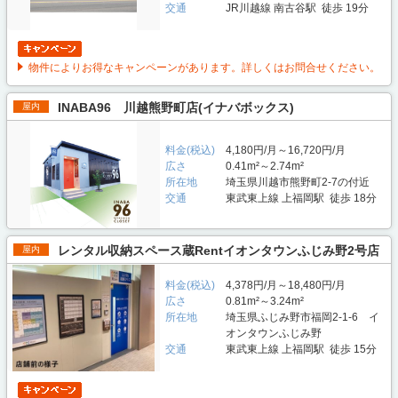
交通
JR川越線 南古谷駅 徒歩 19分
物件によりお得なキャンペーンがあります。詳しくはお問合せください。
INABA96 川越熊野町店(イナバボックス)
屋内
料金(税込)
4,180円/月～16,720円/月
広さ
0.41m²～2.74m²
所在地
埼玉県川越市熊野町2-7の付近
交通
東武東上線 上福岡駅 徒歩 18分
レンタル収納スペース蔵Rentイオンタウンふじみ野2号店
屋内
料金(税込)
4,378円/月～18,480円/月
広さ
0.81m²～3.24m²
所在地
埼玉県ふじみ野市福岡2-1-6 イ
オンタウンふじみ野
交通
東武東上線 上福岡駅 徒歩 15分