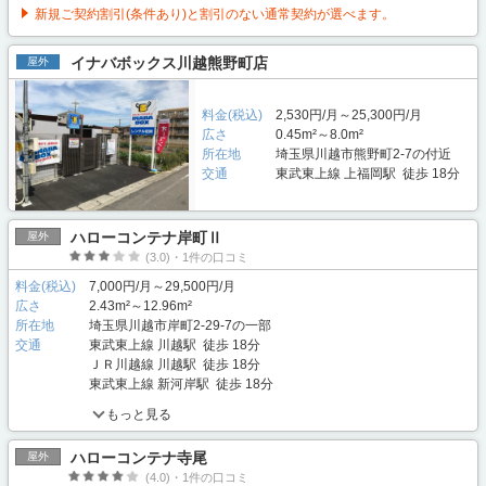
新規ご契約割引(条件あり)と割引のない通常契約が選べます。
イナバボックス川越熊野町店
屋外
料金(税込)
2,530円/月～25,300円/月
広さ
0.45m²～8.0m²
所在地
埼玉県川越市熊野町2-7の付近
交通
東武東上線 上福岡駅 徒歩 18分
ハローコンテナ岸町Ⅱ
屋外
(3.0)・1件の口コミ
料金(税込)
7,000円/月～29,500円/月
広さ
2.43m²～12.96m²
所在地
埼玉県川越市岸町2-29-7の一部
交通
東武東上線 川越駅 徒歩 18分
ＪＲ川越線 川越駅 徒歩 18分
東武東上線 新河岸駅 徒歩 18分
もっと見る
ハローコンテナ寺尾
屋外
(4.0)・1件の口コミ