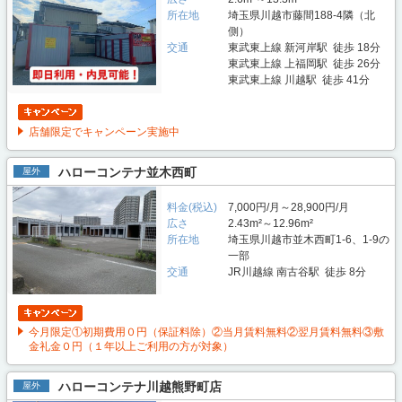
所在地
埼玉県川越市藤間188-4隣（北
側）
交通
東武東上線 新河岸駅 徒歩 18分
東武東上線 上福岡駅 徒歩 26分
東武東上線 川越駅 徒歩 41分
店舗限定でキャンペーン実施中
ハローコンテナ並木西町
屋外
料金(税込)
7,000円/月～28,900円/月
広さ
2.43m²～12.96m²
所在地
埼玉県川越市並木西町1-6、1-9の
一部
交通
JR川越線 南古谷駅 徒歩 8分
今月限定①初期費用０円（保証料除）②当月賃料無料②翌月賃料無料③敷
金礼金０円（１年以上ご利用の方が対象）
ハローコンテナ川越熊野町店
屋外