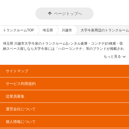
ページトップへ
トランクルームTOP
埼玉県
川越市
大字今泉周辺のトランクルーム
埼玉県 川越市大字今泉のトランクルーム[レンタル倉庫・コンテナ]の検索・収
納スペース探しなら大字今泉には「ハローコンテナ」等のブランドが掲載され
ています。借りたい地域から探して、広さ・料金[賃料]・セキュリティ・空調完
備・24時間出し入れ可能などの希望条件で絞込み！豊富な物件数から様々な方
法でご希望の収納スペースを簡単に探せるトランクルーム情報サイトです。大
字今泉で気になるトランクルームを見つけたら、メールか電話でお問合せが可
サイトマップ
能です（無料）。
サービス利用規約
従業員募集
運営会社について
個人情報について