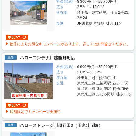
料金(税込)
8,300円/月～29,700円/月
広さ
2.53m²～13.0m²
所在地
埼玉県川越市的場 一丁目2番23、
2番24
交通
JR川越線 的場駅 徒歩 11分
物件によりお得なキャンペーンがあります。詳しくはお問合せください。
ハローコンテナ川越熊野町店
屋外
料金(税込)
6,600円/月～35,090円/月
広さ
2.6m²～13.3m²
所在地
埼玉県川越市熊野町1-4
交通
東武東上線 上福岡駅 徒歩 17分
東武東上線 新河岸駅 徒歩 26分
東武東上線 ふじみ野駅 徒歩 38分
店舗限定でキャンペーン実施中
ハローストレージ川越石田2（旧名:川越6）
屋外