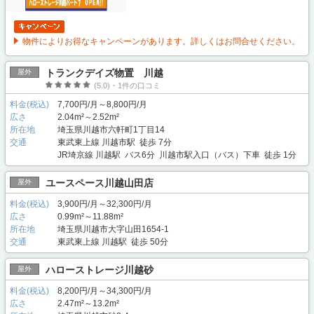
物件によりお得なキャンペーンがあります。詳しくはお問合せください。
トランクデイズ物置 川越
屋外
(5.0)・1件の口コミ
料金(税込)
7,700円/月～8,800円/月
広さ
2.04m²～2.52m²
所在地
埼玉県川越市六軒町1丁目14
交通
東武東上線 川越市駅 徒歩 7分
JR埼京線 川越駅 バス6分 川越市駅入口（バス）下車 徒歩 1分
ユースペース川越山田店
屋外
料金(税込)
3,900円/月～32,300円/月
広さ
0.99m²～11.88m²
所在地
埼玉県川越市大字山田1654-1
交通
東武東上線 川越駅 徒歩 50分
ハローストレージ川越砂
屋外
料金(税込)
8,200円/月～34,300円/月
広さ
2.47m²～13.2m²