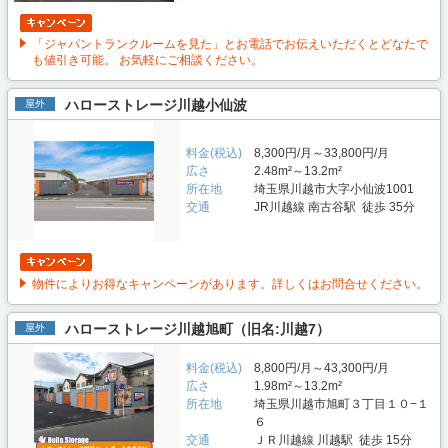
「ジャパントランクルームを見た」とお電話でお伝えいただくとどなたで
も値引き可能。 お気軽にご相談ください。
ハローストレージ川越小仙波
屋外
料金(税込)
8,300円/月～33,800円/月
広さ
2.48m²～13.2m²
所在地
埼玉県川越市大字小仙波1001
交通
JR川越線 南古谷駅 徒歩 35分
物件によりお得なキャンペーンがあります。詳しくはお問合せください。
ハローストレージ川越旭町（旧名:川越7）
屋外
料金(税込)
8,800円/月～43,300円/月
広さ
1.98m²～13.2m²
所在地
埼玉県川越市旭町３丁目１０−１
６
交通
ＪＲ川越線 川越駅 徒歩 15分