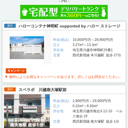
- PR -
ハローコンテナ神明町 supported by ハロー ストレージ
屋外
料金(税込)
10,000円/月～28,900円/月
広さ
3.27m²～13.3m²
所在地
埼玉県川越市神明町25番1
交通
西武新宿線 本川越駅 徒歩 27分
物件によりお得なキャンペーンがあります。詳しくはお問合せください。
スペラボ 川越南大塚駅前
屋内
料金(税込)
2,900円/月～29,900円/月
広さ
0.32m²～6.93m²
所在地
埼玉県川越市南台3-12-10 ベル
ク南台 2F
交通
西武新宿線 南大塚駅 徒歩 1分