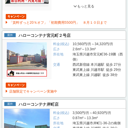
もっと見る
「賃料ずっと20％オフ」「初期費用5500円」 ８月１０日まで
ハローコンテナ宮元町２号店
屋外
料金(税込)
10,560円/月～34,320円/月
広さ
2.6m²～13.3m²
所在地
埼玉県川越市宮元町36-19隣（西
側）
交通
西武新宿線 本川越駅 徒歩 27分
東武東上線 川越市駅 徒歩 29分
東武東上線 川越駅 徒歩 38分
店舗限定でキャンペーン実施中
ハローコンテナ岸町店
屋外
料金(税込)
3,500円/月～40,920円/月
広さ
0.87m²～13.3m²
所在地
埼玉県川越市岸町1-36-2の南側