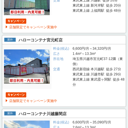
交通
東武東上線 川越駅 徒歩 20分
東武東上線 新河岸駅 徒歩 20分
東武東上線 上福岡駅 徒歩 48分
店舗限定でキャンペーン実施中
ハローコンテナ宮元町店
屋外
料金(税込)
6,600円/月～34,320円/月
広さ
1.4m²～13.3m²
所在地
埼玉県川越市宮元町37-12隣（東
側）
交通
西武新宿線 本川越駅 徒歩 27分
東武東上線 川越市駅 徒歩 29分
東武東上線 東武霞ヶ関駅 徒歩 48
分
店舗限定でキャンペーン実施中
ハローコンテナ川越藤間店
屋外
料金(税込)
6,600円/月～35,090円/月
広さ
2.6m²～13.3m²