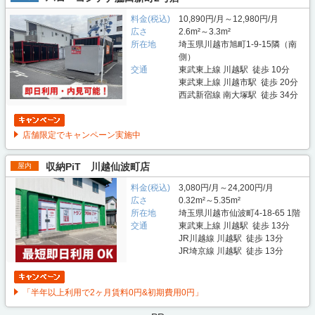
料金(税込)
10,890円/月～12,980円/月
広さ
2.6m²～3.3m²
所在地
埼玉県川越市旭町1-9-15隣（南
側）
交通
東武東上線 川越駅 徒歩 10分
東武東上線 川越市駅 徒歩 20分
西武新宿線 南大塚駅 徒歩 34分
店舗限定でキャンペーン実施中
収納PiT 川越仙波町店
屋内
料金(税込)
3,080円/月～24,200円/月
広さ
0.32m²～5.35m²
所在地
埼玉県川越市仙波町4-18-65 1階
交通
東武東上線 川越駅 徒歩 13分
JR川越線 川越駅 徒歩 13分
JR埼京線 川越駅 徒歩 13分
「半年以上利用で2ヶ月賃料0円&初期費用0円」