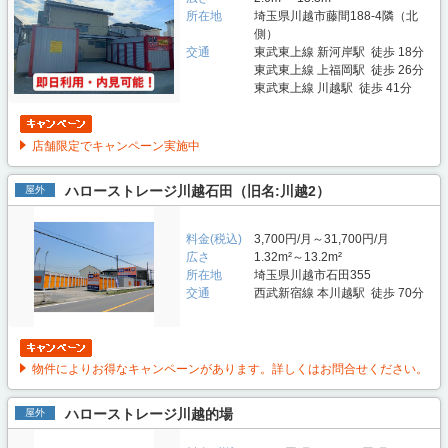
所在地
埼玉県川越市藤間188-4隣（北
側）
交通
東武東上線 新河岸駅 徒歩 18分
東武東上線 上福岡駅 徒歩 26分
東武東上線 川越駅 徒歩 41分
店舗限定でキャンペーン実施中
ハローストレージ川越石田（旧名:川越2）
屋外
料金(税込)
3,700円/月～31,700円/月
広さ
1.32m²～13.2m²
所在地
埼玉県川越市石田355
交通
西武新宿線 本川越駅 徒歩 70分
物件によりお得なキャンペーンがあります。詳しくはお問合せください。
ハローストレージ川越的場
屋外