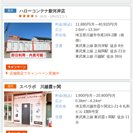
ハローコンテナ新河岸店
屋外
(4.0)・1件の口コミ
料金(税込)
11,880円/月～40,920円/月
広さ
2.6m²～13.3m²
所在地
埼玉県川越市寺尾169-2隣（南
側）
交通
東武東上線 新河岸駅 徒歩 8分
東武東上線 上福岡駅 徒歩 21分
東武東上線 川越駅 徒歩 38分
店舗限定でキャンペーン実施中
スペラボ 川越霞ヶ関
屋内
料金(税込)
1,900円/月～20,900円/月
広さ
0.38m²～6.24m²
所在地
埼玉県川越市霞ケ関北1-21-9 丸和
ビル 1階B号室
交通
東武東上線 東武霞ヶ関駅 徒歩 11
分