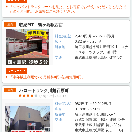
「ジャパントランクルームを見た」とお電話でお伝えいただくとどなたで
も値引き可能。 お気軽にご相談ください。
収納PiT 鶴ヶ島駅西店
屋内
料金(税込)
2,970円/月～20,900円/月
広さ
0.32m²～5.35m²
所在地
埼玉県川越市鯨井新田10-1 コナ
ミスポーツクラブ川越 1階
交通
東武東上線 鶴ヶ島駅 徒歩 5分
「半年以上利用で2ヶ月賃料0円&初期費用0円」
ハロートランク川越石原町
屋内
(4.0)・2件の口コミ
料金(税込)
982円/月～29,040円/月
広さ
0.18m²～8.51m²
所在地
埼玉県川越市石原町1-5-7
交通
西武新宿線 本川越駅 徒歩 18分
東武東上線 川越駅 徒歩 31分
東武東上線 坂戸駅 徒歩 113分