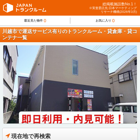
総掲載施設数No.1！
※実査委託先:日本マーケティング
リサーチ機構(2026年3月)
0
0
最近見た物件
お気に入り
川越市で運送サービス有りのトランクルーム・貸倉庫・貸コ
ンテナ一覧
現在地で再検索