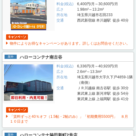
料金(税込)
6,400円/月～30,600円/月
広さ
1.98m²～13.2m²
所在地
埼玉県川越市石田233
交通
西武新宿線 本川越駅 徒歩 40分
物件によりお得なキャンペーンがあります。詳しくはお問合せください。
ハローコンテナ南古谷
屋外
料金(税込)
6,336円/月～40,920円/月
広さ
2.6m²～13.3m²
所在地
埼玉県川越市大字久下戸4859-1隣
（南側）
交通
ＪＲ川越線 南古谷駅 徒歩 30分
東武東上線 新河岸駅 徒歩 54分
東武東上線 上福岡駅 徒歩 41分
「賃料ずっと40％オフ（1.5帖・2帖のみ）」「初期費用5500円」 ８月
１０日まで
ハローコンテナ脇田新町2号店
屋外