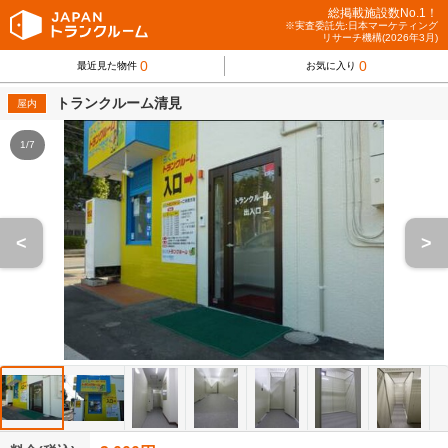
総掲載施設数No.1！
※実査委託先:日本マーケティング
リサーチ機構(2026年3月)
0
0
最近見た物件
お気に入り
トランクルーム清見
屋内
1/7
<
>