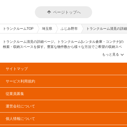
ページトップへ
トランクルームTOP
埼玉県
ふじみ野市
トランクルーム清見の詳細
トランクルーム清見の詳細ページ。トランクルーム[レンタル倉庫・コンテナ]の
検索・収納スペースを探す。豊富な物件数から様々な方法でご希望の収納スペ
ースを簡単に探せるトランクルーム情報サイトです。トランクルーム清見の住
所・最寄りの駅、物件タイプのご紹介や料金表、お得なキャンペーン情報もあ
ります。気になる物件タイプを見つけたら、メールか電話でお問合せが可能で
す（無料）。
サイトマップ
サービス利用規約
従業員募集
運営会社について
個人情報について