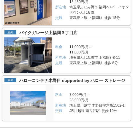
18,480円/月
所在地
埼玉県ふじみ野市 福岡2-1-6 イオン
タウンふじみ野
交通
東武東上線 上福岡駅 徒歩 15分
バイクガレージ上福岡３丁目店
屋外
料金
11,000円/月～
11,000円/月
所在地
埼玉県ふじみ野市 上福岡3-8-11
交通
東武東上線 上福岡駅 徒歩 8分
ハローコンテナ木野目 supported by ハロー ストレージ
屋外
料金
7,000円/月～
28,900円/月
所在地
埼玉県川越市 木野目字六角1562-1
交通
JR川越線 南古谷駅 徒歩 19分