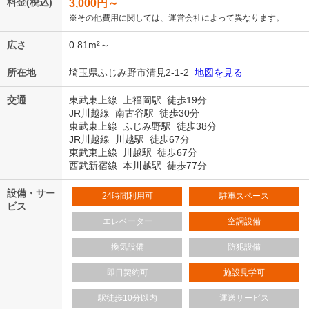
料金(税込)
3,000
円～
※その他費用に関しては、運営会社によって異なります。
広さ
0.81m²～
所在地
埼玉県ふじみ野市清見2-1-2
地図を見る
交通
東武東上線 上福岡駅 徒歩19分
JR川越線 南古谷駅 徒歩30分
東武東上線 ふじみ野駅 徒歩38分
JR川越線 川越駅 徒歩67分
東武東上線 川越駅 徒歩67分
西武新宿線 本川越駅 徒歩77分
設備・サー
24時間利用可
駐車スペース
ビス
エレベーター
空調設備
換気設備
防犯設備
即日契約可
施設見学可
駅徒歩10分以内
運送サービス