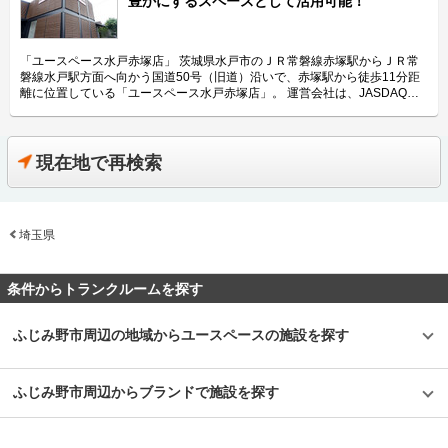
豊かにするスペースとして活用可能！
ます。 「ユースペース宇都宮中今泉店」の特長を教えてください。 「ユー
スペース宇都宮中今泉店」はトランクルームを通じてライフスタイルを豊か
にするというコンセプト「+U」の施設としてお客様に付加価値のある快適
な空間を提供したいという想いから、通常の収納スペースのほか、趣味やテ
「ユースペース水戸赤塚店」 茨城県水戸市のＪＲ常磐線赤塚駅からＪＲ常
レワークの場所としても利用可能な「隠れ家ルーム」、収納する荷物の整
磐線水戸駅方面へ向かう国道50号（旧道）沿いで、赤塚駅から徒歩11分距
理・手入れが可能なご契約者様共有の「ワークスペース」といった付加価値
離に位置している「ユースペース水戸赤塚店」。 運営会社は、JASDAQに
をつけた部屋も提供しています。また、お客様からの「棚板が付いている方
上場している企業で全国に395店舗、約21,000室のトランクルームを直接運
が収納がしやすく便利」という声を受けて、サイズの小さいS1タイプ、S2
営している（2019年8月末現在）三協フロンテア株式会社。近年はレンタル
タイプのお部屋には全て棚板を標準装備として提供するなどお客様目線で店
スペースやワークスペースなど人々の心や暮らしを豊かにするサービスも拡
舗を運営しています。 主にどんな方がご利用されているのでしょうか？
充している会社です。 今回は、三協フロンテア株式会社が運営している
現在地で再検索
「ユースペース宇都宮中今泉店」が位置する栃木県宇都宮市は、20年前と
「ユースペース水戸赤塚店」の特徴や利用用途などをご紹介します。 「ユ
比較して人口が増えていることもあり、近隣にお住いのファミリー層などの
ースペース水戸赤塚店」の特徴を教えてください。 「ユースペース水戸赤
利用が多く、書類や本などのほか、「ワークスペース」を利用して荷物の整
塚店」はトランクルームを通じてライフスタイルを豊かにするというコンセ
理・手入れが可能なためゴルフバックなどの収容ニーズも高いです。また、
プトのもと、通常タイプ99室のほかに「+U」エリアを併設しました。一時
奥州街道に面した立地で専用駐車場もあるため、内装業者様が材料置き場と
埼玉県
滞在型の「隠れ家ルーム」や作業が可能な「ワークスペース」、その他にも
して利用するなど法人にも利用されています。 セキュリティや安全面につ
電源付きルームやクローゼットルームなど付加価値をつけた部屋も提供して
いて教えてください。 「ユースペース宇都宮中今泉店」は、安心してご利
います。 駐車場があるので大型荷物の出し入れも安心です。また、広さは
用頂けるように防犯カメラは1階の入口、2階の裏口、各フロアの通路にそ
0.3帖の小さい部屋から3.4帖の部屋まで様々なサイズがあるため、用途に合
条件からトランクルームを探す
れぞれ1台ずつの計4台が設置されているだけでなく、定期的に店舗を巡回
わせてご利用いただけます。 主にどんな方がご利用されているのでしょう
することで安全性を高めています。また、無人店舗ではありますが、非常ボ
か？ 近隣の主婦のお客様に多く利用されております。主な収納リストは衣
タンも設置しておりますので、有事の際には提携警備会社が駆けつける仕組
類、家具、アウトドア用品などがあります。 「ユースペース水戸赤塚店」
ふじみ野市周辺の地域からユースペースの施設を探す
みとなっています。設備面でも建物に断熱材を使用しているほか、お客様の
では当店を中心に仕事したい方のためにワークスペースも提供しています。
大切な荷物へのカビなどの発生を抑制するため各フロアに業務用の除湿機も
また、室内にはリラックスできるBGMやアロマなど、快適な空間を演出す
設置しています。エレベーター、台車、踏み台など、荷物をより簡単に出し
る装置も用意しています。エレベーター、台車、踏み台など、荷物をより簡
ふじみ野市周辺からブランドで施設を探す
入れできる設備も完備しているため、女性一人でのご利用も安心です。 費
単に出し入れできる設備も完備しているため、女性一人でのご利用も安心で
用や契約について教えてください。 収納スペースの価格帯は月額4,200円～
す。 セキュリティや安全面について教えてください。 安心してご利用いた
42,900円（税込）、サイズタイプは0.5帖から3.3帖まで幅広くご用意してい
だけるよう屋内施設には監視カメラやモニターを設置し、定期的な巡回を行
ます。初期費用として賃料3か月分(前納)のほか、基本管理設備料(賃料1か
っております。またご契約の中には動産総合保険も含まれておりますので、