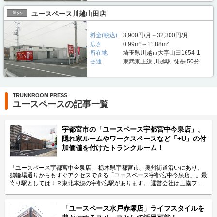
ユースペース川越山田店
屋外
料金(税込)
3,900円/月～32,300円/月
広さ
0.99m²～11.88m²
所在地
埼玉県川越市大字山田1654-1
交通
東武東上線 川越駅 徒歩 50分
TRUNKROOM PRESS
ユースペースの記事一覧
宇都宮市の「ユースペース宇都宮中今泉店」。
隠れ家ルームやワークスペースなど「+U」の付
加価値を付けたトランクルーム！
「ユースペース宇都宮中今泉店」 栃木県宇都宮市、奥州街道沿いにあり、
競輪場通りからもすぐアクセスできる「ユースペース宇都宮中今泉店」。最
寄り駅としてはＪＲ東北本線の宇都宮駅があります。 運営会社は三協フロ
ンテア株式会社。トランクルームだけでなく、テレワーク、会議、商談など
に利用できるレンタルスペースも展開しているブランド「U-SPACE（ユー
スペース）」の運営会社です。 今回は、三協フロンテア株式会社が運営し
「ユースペース水戸赤塚店」ライフスタイルを
ている「ユースペース宇都宮中今泉店」の特長や利用用途などをご紹介致し