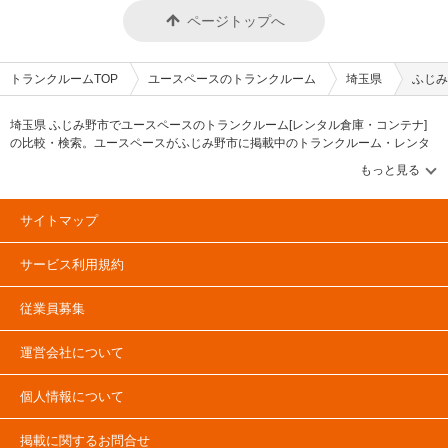
月分)が掛かります。お支払いにつきましては、クレジットカード払いある
万が一のときも安心いただけます。加えて、人感LEDライトなどを兼ね備え
ページトップへ
いは口座振替をご利用頂けます。「ユースペース宇都宮中今泉店」は施設見
た室内タイプの収納スペースであるので、女性の方でも安心して使えるよう
学可能なトランクルームなので、ご契約の前に部屋の雰囲気や広さなどが確
に工夫しています。入口は専用キーで解錠できるため、365日24時間いつで
認できます。ご希望の方はLIFULLトランクルームから電話やメールにてお
もご利用いただけます。空調換気設備としてエアコン、サーキュレーターな
気軽にお問い合わせください。 編集後記 三協フロンテア株式会社の「ユー
どを設置しお客様が満足できるサービスを提供しています。 費用や契約に
トランクルームTOP
ユースペースのトランクルーム
埼玉県
ふじみ
スペース宇都宮中今泉店」は清潔感と安心感があるトランクルームだった。
ついて教えてください。 ご契約では、月々の賃料のほかに基本管理整備料
外観にはルーバーパネルが使われており、一見してトランクルームとは思え
（賃料1ヶ月分）をいただいておりますが、それ以外にお支払いいただく固
ないほどお洒落でデザインのこだわりも感じた。また万全なセキュリティか
定費用はありません。部屋の雰囲気や広さなど、気になる点は事前の内見
埼玉県 ふじみ野市でユースペースのトランクルーム[レンタル倉庫・コンテナ]
らくる安心感や、お客様目線での除湿機の設置や棚板付きルームなど気遣い
（見学）チェックをおすすめをしています。時期によって特別賃貸キャンペ
の比較・検索。ユースペースがふじみ野市に掲載中のトランクルーム・レンタ
も感じぜひ利用したいと思える施設だった。また、「ユースペース宇都宮中
ーンや、他社のりかえウェルカムキャンペーンなども開催しています。最短
ル倉庫・レンタルコンテナなどの収納スペースを、借りたい地域から探して、
今泉店」の隠れ家ルームは、エアコンと換気扇が設置されているだけでな
1ヶ月などの短期利用や即日利用も可能です。月々のお支払いは、口座振替
広さ・料金[賃料]・セキュリティ・空調完備・24時間出し入れ可能などの希望条
く、テレワークの場所として需要が高まっていることからWi-Fiも設置され
やクレジットカード決済がご利用いただけます。 編集後記 「ユースペース
件で絞込み！豊富な物件数から様々な方法でご希望の収納スペースを簡単に探
ているなど付加価値の高い部屋も提供しており、利用客に寄り添った店舗で
水戸赤塚店」は清潔感と安心感があるトランクルームだった。トランクルー
せるトランクルーム情報サイトです。ユースペースで気になるトランクルーム
あると感じた。またゴルフバックや大型の荷物を収納したい場合には、1ヶ
サイトマップ
ムの色は白を基調とし、全体的に清潔感があり、万全なセキュリティ設備や
を見つけたら、メールか電話でお問合せが可能です（無料）。
月の管理料にプラス1,000円（税込）で使えるワークスペースを活用して現
上場企業が管理している施設などで安心して使える要素が多いトランクルー
地に着いてから荷物の整理することが出来るのも特徴的で、今後も従来のト
ムだと思った。また、洗面所を設置しているため、手の汚れなどに気を遣わ
サービス利用規約
ランクルームにどのような付加価値を付けた施設を展開するのか注目したい
ずに収納できるのも良いと感じた。「ユースペース水戸赤塚店」は、1ヶ月
と思った。
の管理料にプラス1,000円で使えるワークスペースがあることも特徴で、館
内はアロマやリラックスできるBGMが設置されており、日々の生活の一部
従業員募集
としても利用したくなる「ライフスタイルを豊かにする場所」という印象を
受けた。近隣エリアの方で、収納空間を借りたい方がいたら紹介したい物件
だと思った。
運営会社について
個人情報について
掲載に関するお問合せ