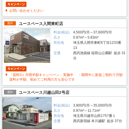
お問い合わせください
ユースペース入間東町店
屋内
料金(税込)
4,500円/月～37,600円/月
広さ
0.97m²～5.83m²
所在地
埼玉県入間市東町6丁目1233番
13
交通
西武池袋線 稲荷山公園駅 徒歩 31
分
「賃料3ヶ月間半額キャンペーン」実施中 ・期間中に新規ご契約で月額
賃料が半額、初めてご利用の方も安心です
ユースペース川越山田2号店
屋外
料金(税込)
3,900円/月～35,000円/月
広さ
0.97m²～11.71m²
所在地
埼玉県川越市山田1757番１
交通
西武新宿線 本川越駅 徒歩 37分