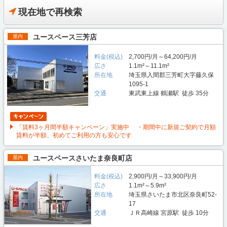
現在地で再検索
ユースペース三芳店
屋内
料金(税込)
2,700円/月～64,200円/月
広さ
1.1m²～11.1m²
所在地
埼玉県入間郡三芳町大字藤久保
1095-1
交通
東武東上線 鶴瀬駅 徒歩 35分
「賃料3ヶ月間半額キャンペーン」実施中 ・期間中に新規ご契約で月額
賃料が半額、初めてご利用の方も安心です
ユースペースさいたま奈良町店
屋内
料金(税込)
2,900円/月～33,900円/月
広さ
1.1m²～5.9m²
所在地
埼玉県さいたま市北区奈良町52-
17
交通
ＪＲ高崎線 宮原駅 徒歩 10分