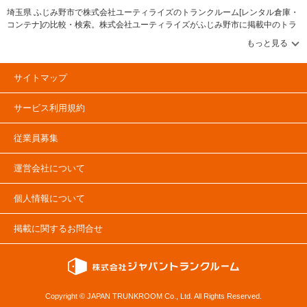
埼玉県 ふじみ野市で株式会社ユーティライズのトランクルーム[レンタル倉庫・
コンテナ]の比較・検索。株式会社ユーティライズがふじみ野市に掲載中のトラ
ンクルーム・レンタル倉庫・レンタルコンテナなどの収納スペースを、借りた
い地域から探して、広さ・料金[賃料]・セキュリティ・空調完備・24時間出し入
れ可能などの希望条件で絞込み！豊富な物件数から様々な方法でご希望の収納
スペースを簡単に探せるトランクルーム情報サイトです。株式会社ユーティラ
サイトマップ
イズで気になるトランクルームを見つけたら、メールか電話でお問合せが可能
です（無料）。
サービス利用規約
従業員募集
運営会社について
個人情報について
掲載に関するお問合せ
Copyright © JAPAN TRUNKROOM Co., Ltd. All Rights Reserved.