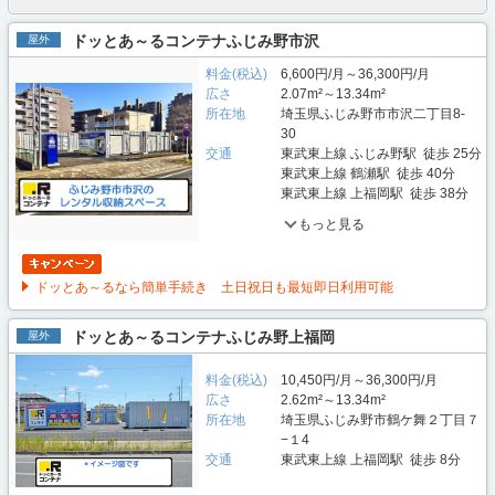
ドッとあ～るコンテナふじみ野市沢
屋外
料金(税込)
6,600円/月～36,300円/月
広さ
2.07m²～13.34m²
所在地
埼玉県ふじみ野市市沢二丁目8-
30
交通
東武東上線 ふじみ野駅 徒歩 25分
東武東上線 鶴瀬駅 徒歩 40分
東武東上線 上福岡駅 徒歩 38分
もっと見る
ドッとあ～るなら簡単手続き 土日祝日も最短即日利用可能
ドッとあ～るコンテナふじみ野上福岡
屋外
料金(税込)
10,450円/月～36,300円/月
広さ
2.62m²～13.34m²
所在地
埼玉県ふじみ野市鶴ケ舞２丁目７
−１4
交通
東武東上線 上福岡駅 徒歩 8分