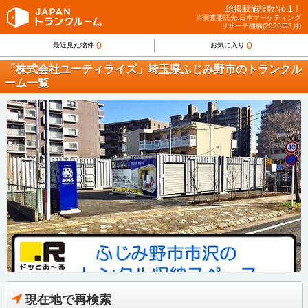
総掲載施設数No.1！
※実査委託先:日本マーケティング
リサーチ機構(2026年3月)
0
0
最近見た物件
お気に入り
「株式会社ユーティライズ」埼玉県ふじみ野市のトランクル
ーム一覧
現在地で再検索