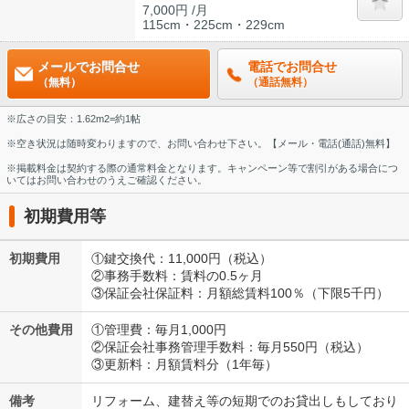
7,000円 /月
115cm・225cm・229cm
メールでお問合せ
電話でお問合せ
（無料）
（通話無料）
※広さの目安：1.62m2=約1帖
※空き状況は随時変わりますので、お問い合わせ下さい。【メール・電話(通話)無料】
※掲載料金は契約する際の通常料金となります。キャンペーン等で割引がある場合につ
いてはお問い合わせのうえご確認ください。
初期費用等
初期費用
①鍵交換代：11,000円（税込）
②事務手数料：賃料の0.5ヶ月
③保証会社保証料：月額総賃料100％（下限5千円）
その他費用
①管理費：毎月1,000円
②保証会社事務管理手数料：毎月550円（税込）
③更新料：月額賃料分（1年毎）
備考
リフォーム、建替え等の短期でのお貸出しもしており