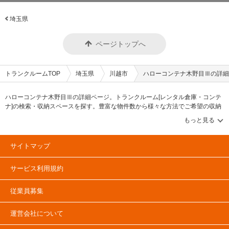
埼玉県
ページトップへ
トランクルームTOP
埼玉県
川越市
ハローコンテナ木野目Ⅲの詳細
ハローコンテナ木野目Ⅲの詳細ページ。トランクルーム[レンタル倉庫・コンテ
ナ]の検索・収納スペースを探す。豊富な物件数から様々な方法でご希望の収納
スペースを簡単に探せるトランクルーム情報サイトです。ハローコンテナ木野
目Ⅲの住所・最寄りの駅、物件タイプのご紹介や料金表、お得なキャンペーン
情報もあります。気になる物件タイプを見つけたら、メールか電話でお問合せ
が可能です（無料）。
サイトマップ
サービス利用規約
従業員募集
運営会社について