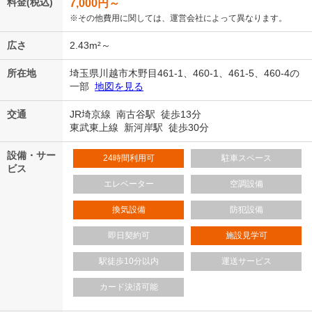
料金(税込)
7,000
円～
※その他費用に関しては、運営会社によって異なります。
広さ
2.43m²～
所在地
埼玉県川越市木野目461-1、460-1、461-5、460-4の
一部
地図を見る
交通
JR埼京線 南古谷駅 徒歩13分
東武東上線 新河岸駅 徒歩30分
設備・サー
24時間利用可
駐車スペース
ビス
エレベーター
空調設備
換気設備
防犯設備
即日契約可
施設見学可
駅徒歩10分以内
運送サービス
カード決済可能