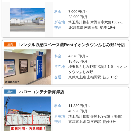
料金
7,000円/月～
28,900円/月
所在地
埼玉県川越市 木野目字六角1562-1
交通
JR川越線 南古谷駅 徒歩 19分
レンタル収納スペース蔵Rentイオンタウンふじみ野2号店
屋内
料金
4,378円/月～
18,480円/月
所在地
埼玉県ふじみ野市 福岡2-1-6 イオン
タウンふじみ野
交通
東武東上線 上福岡駅 徒歩 15分
ハローコンテナ新河岸店
屋外
料金
11,880円/月～
40,920円/月
所在地
埼玉県川越市 寺尾169-2隣（南側）
交通
東武東上線 新河岸駅 徒歩 8分