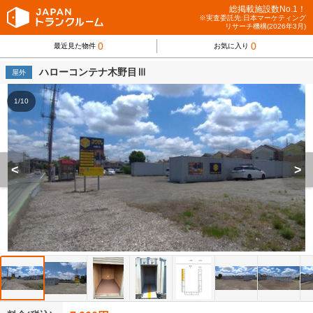
総掲載施設数No.1！
※実査委託先:日本マーケティング
リサーチ機構(2026年3月)
0
0
最近見た物件
お気に入り
ハローコンテナ木野目Ⅲ
屋外
1/10
<
>