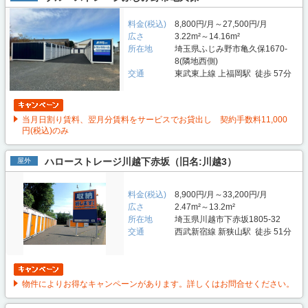
料金(税込)
8,800円/月～27,500円/月
広さ
3.22m²～14.16m²
所在地
埼玉県ふじみ野市亀久保1670-
8(隣地西側)
交通
東武東上線 上福岡駅 徒歩 57分
当月日割り賃料、翌月分賃料をサービスでお貸出し 契約手数料11,000
円(税込)のみ
ハローストレージ川越下赤坂（旧名:川越3）
屋外
料金(税込)
8,900円/月～33,200円/月
広さ
2.47m²～13.2m²
所在地
埼玉県川越市下赤坂1805-32
交通
西武新宿線 新狭山駅 徒歩 51分
物件によりお得なキャンペーンがあります。詳しくはお問合せください。