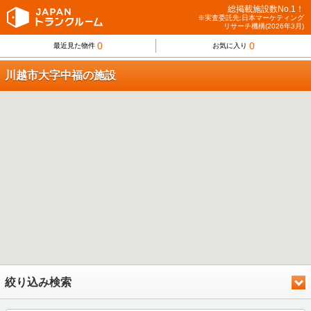
総掲載施設数No.1！
※実査委託先:日本マーケティング
リサーチ機構(2026年3月)
0
0
最近見た物件
お気に入り
川越市大字中福の施設
絞り込み検索