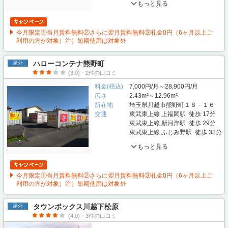
もっと見る
今月限定①当月賃料無料②さらに翌月賃料無料③礼金0円（6ヶ月以上ご
利用の方が対象）注）短期使用は対象外
ハローコンテナ熊野町
屋外
(3.0)・2件の口コミ
料金(税込)
7,000円/月～28,900円/月
広さ
2.43m²～12.96m²
所在地
埼玉県川越市熊野町１６－１６
交通
東武東上線 上福岡駅 徒歩 17分
東武東上線 新河岸駅 徒歩 29分
東武東上線 ふじみ野駅 徒歩 38分
もっと見る
今月限定①当月賃料無料②さらに翌月賃料無料③礼金0円（6ヶ月以上ご
利用の方が対象）注）短期使用は対象外
タウンボックス川越下松原
屋外
(4.0)・3件の口コミ