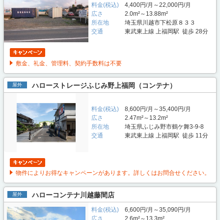
料金(税込)
4,400円/月～22,000円/月
広さ
2.0m²～13.88m²
所在地
埼玉県川越市下松原８３３
交通
東武東上線 上福岡駅 徒歩 28分
敷金、礼金、管理料、契約手数料は不要
ハローストレージふじみ野上福岡（コンテナ）
屋外
料金(税込)
8,600円/月～35,400円/月
広さ
2.47m²～13.2m²
所在地
埼玉県ふじみ野市鶴ケ舞3-9-8
交通
東武東上線 上福岡駅 徒歩 11分
物件によりお得なキャンペーンがあります。詳しくはお問合せください。
ハローコンテナ川越藤間店
屋外
料金(税込)
6,600円/月～35,090円/月
広さ
2.6m²～13.3m²