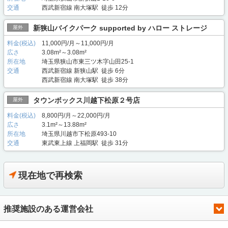
交通
西武新宿線 南大塚駅 徒歩 12分
新狭山バイクパーク supported by ハロー ストレージ
屋外
料金(税込)
11,000円/月～11,000円/月
広さ
3.08m²～3.08m²
所在地
埼玉県狭山市東三ツ木字山田25-1
交通
西武新宿線 新狭山駅 徒歩 6分
西武新宿線 南大塚駅 徒歩 38分
タウンボックス川越下松原２号店
屋外
料金(税込)
8,800円/月～22,000円/月
広さ
3.1m²～13.88m²
所在地
埼玉県川越市下松原493-10
交通
東武東上線 上福岡駅 徒歩 31分
現在地で再検索
推奨施設のある運営会社