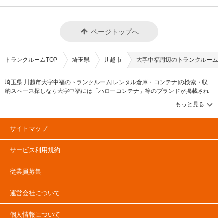
ページトップへ
トランクルームTOP
埼玉県
川越市
大字中福周辺のトランクルーム
埼玉県 川越市大字中福のトランクルーム[レンタル倉庫・コンテナ]の検索・収
納スペース探しなら大字中福には「ハローコンテナ」等のブランドが掲載され
ています。借りたい地域から探して、広さ・料金[賃料]・セキュリティ・空調完
備・24時間出し入れ可能などの希望条件で絞込み！豊富な物件数から様々な方
法でご希望の収納スペースを簡単に探せるトランクルーム情報サイトです。大
字中福で気になるトランクルームを見つけたら、メールか電話でお問合せが可
サイトマップ
能です（無料）。
サービス利用規約
従業員募集
運営会社について
個人情報について