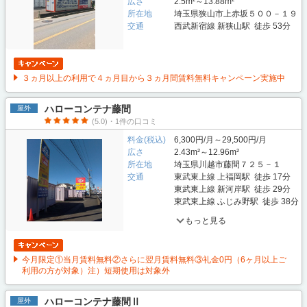
広さ
2.5m²～13.88m²
所在地
埼玉県狭山市上赤坂５００－１９
交通
西武新宿線 新狭山駅 徒歩 53分
３ヵ月以上の利用で４ヵ月目から３ヵ月間賃料無料キャンペーン実施中
ハローコンテナ藤間
屋外
(5.0)・1件の口コミ
料金(税込)
6,300円/月～29,500円/月
広さ
2.43m²～12.96m²
所在地
埼玉県川越市藤間７２５－１
交通
東武東上線 上福岡駅 徒歩 17分
東武東上線 新河岸駅 徒歩 29分
東武東上線 ふじみ野駅 徒歩 38分
もっと見る
今月限定①当月賃料無料②さらに翌月賃料無料③礼金0円（6ヶ月以上ご
利用の方が対象）注）短期使用は対象外
ハローコンテナ藤間Ⅱ
屋外