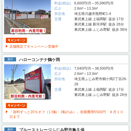
料金(税込)
6,600円/月～35,090円/月
広さ
2.6m²～13.3m²
所在地
埼玉県川越市熊野町1-4
交通
東武東上線 上福岡駅 徒歩 17分
東武東上線 新河岸駅 徒歩 26分
東武東上線 ふじみ野駅 徒歩 38分
店舗限定でキャンペーン実施中
ハローコンテナ鶴ケ岡
屋外
料金(税込)
7,040円/月～38,500円/月
広さ
2.6m²～13.3m²
所在地
埼玉県ふじみ野市鶴ケ岡2丁目26-
26
交通
東武東上線 上福岡駅 徒歩 17分
東武東上線 ふじみ野駅 徒歩 26分
「賃料ずっと20％オフ（1.5帖・2帖のみ）」初期費用5500円 ８月１０
日まで
ブルーストレージふじみ野市亀久保
屋外