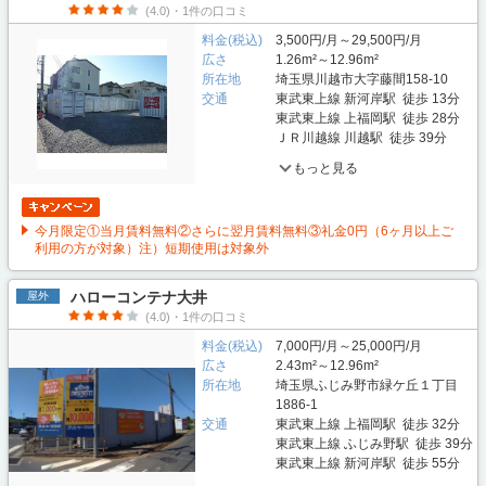
(4.0)・1件の口コミ
料金(税込)
3,500円/月～29,500円/月
広さ
1.26m²～12.96m²
所在地
埼玉県川越市大字藤間158-10
交通
東武東上線 新河岸駅 徒歩 13分
東武東上線 上福岡駅 徒歩 28分
ＪＲ川越線 川越駅 徒歩 39分
もっと見る
今月限定①当月賃料無料②さらに翌月賃料無料③礼金0円（6ヶ月以上ご
利用の方が対象）注）短期使用は対象外
ハローコンテナ大井
屋外
(4.0)・1件の口コミ
料金(税込)
7,000円/月～25,000円/月
広さ
2.43m²～12.96m²
所在地
埼玉県ふじみ野市緑ケ丘１丁目
1886-1
交通
東武東上線 上福岡駅 徒歩 32分
東武東上線 ふじみ野駅 徒歩 39分
東武東上線 新河岸駅 徒歩 55分