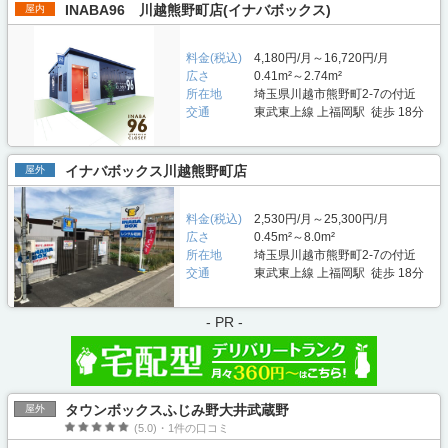
INABA96 川越熊野町店(イナバボックス)
屋内
料金(税込)
4,180円/月～16,720円/月
広さ
0.41m²～2.74m²
所在地
埼玉県川越市熊野町2-7の付近
交通
東武東上線 上福岡駅 徒歩 18分
イナバボックス川越熊野町店
屋外
料金(税込)
2,530円/月～25,300円/月
広さ
0.45m²～8.0m²
所在地
埼玉県川越市熊野町2-7の付近
交通
東武東上線 上福岡駅 徒歩 18分
- PR -
タウンボックスふじみ野大井武蔵野
屋外
(5.0)・1件の口コミ