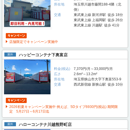
所在地
埼玉県川越市藤間188-4隣（北
側）
交通
東武東上線 新河岸駅 徒歩 18分
東武東上線 上福岡駅 徒歩 26分
東武東上線 川越駅 徒歩 41分
店舗限定でキャンペーン実施中
ハッピーコンテナ下奥富店
屋外
料金(税込)
7,370円/月～33,000円/月
広さ
2.6m²～13.2m²
所在地
埼玉県狭山市大字下奥富553-9
交通
西武新宿線 新狭山駅 徒歩 10分
2026初夏キャンペーン実施中 例えば、5Dタイプ6930円(税込) 期間限
定 5月27日～6月17日迄
ハローコンテナ川越熊野町店
屋外