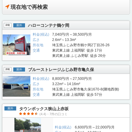
現在地で再検索
ハローコンテナ鶴ケ岡
PR
屋外
料金(税込)
7,040円/月～38,500円/月
広さ
2.6m²～13.3m²
所在地
埼玉県ふじみ野市鶴ケ岡2丁目26-26
交通
東武東上線 上福岡駅 徒歩 17分
東武東上線 ふじみ野駅 徒歩 26分
ブルーストレージふじみ野市亀久保
PR
屋外
料金(税込)
8,800円/月～27,500円/月
広さ
3.22m²～14.16m²
所在地
埼玉県ふじみ野市亀久保1670-8(隣地西側)
交通
東武東上線 上福岡駅 徒歩 57分
タウンボックス狭山上赤坂
屋外
(4.4)・7件の口コミ
料金(税込)
6,600円/月～22,000円/月