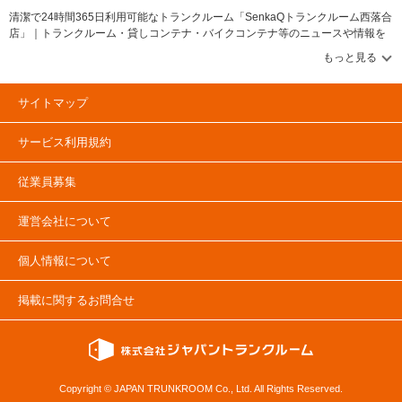
清潔で24時間365日利用可能なトランクルーム「SenkaQトランクルーム西落合
店」｜トランクルーム・貸しコンテナ・バイクコンテナ等のニュースや情報を
伝えるWEBメディア【トランクルームプレス/TRUNKROOM PRESS】トラン
クルーム・貸しコンテナ・バイクコンテナ等のニュースや情報を伝えるメディ
アです。トランクルーム市場や貸しコンテナに関する「PRESS特集」&「協会
ニュース」、トランクルームや貸しコンテナの物件レポートや企業情報に関す
サイトマップ
る「企業・物件レポート」コンテンツ充実！トランクルーム市場のデータやラ
ンキング情報に関する「調査データ・ランキング」&「建物・土地活用（資産運
サービス利用規約
用）」とトランクルーム・貸しコンテナ市場の情報に関する「トランクルーム
マーケット」コンテンツも確認可能です。トランクルームや貸しコンテナ、バ
イクコンテナのユーザーインタビューを掲載する「ユーザーインタビュー」と
従業員募集
トランクルームや貸しコンテナに関する記事も掲載中。
運営会社について
個人情報について
掲載に関するお問合せ
Copyright © JAPAN TRUNKROOM Co., Ltd. All Rights Reserved.