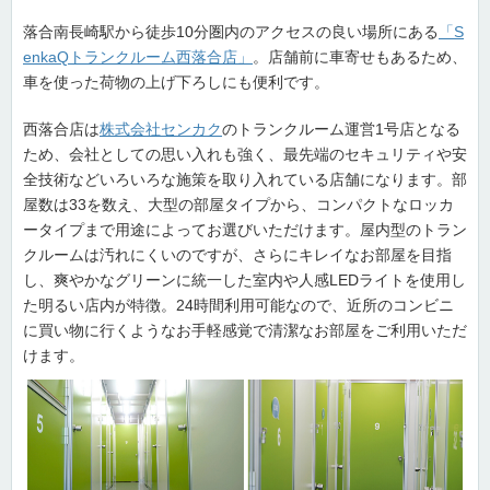
落合南長崎駅から徒歩10分圏内のアクセスの良い場所にある
「S
enkaQトランクルーム西落合店」
。店舗前に車寄せもあるため、
車を使った荷物の上げ下ろしにも便利です。
西落合店は
株式会社センカク
のトランクルーム運営1号店となる
ため、会社としての思い入れも強く、最先端のセキュリティや安
全技術などいろいろな施策を取り入れている店舗になります。部
屋数は33を数え、大型の部屋タイプから、コンパクトなロッカ
ータイプまで用途によってお選びいただけます。屋内型のトラン
クルームは汚れにくいのですが、さらにキレイなお部屋を目指
し、爽やかなグリーンに統一した室内や人感LEDライトを使用し
た明るい店内が特徴。24時間利用可能なので、近所のコンビニ
に買い物に行くようなお手軽感覚で清潔なお部屋をご利用いただ
けます。